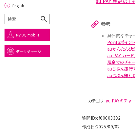
au PAY 残高の
English
参考
My UQ mobile
具体的なチャ
Pontaポイ
auかんたん決
データチャージ
au PAY 
現金でのチャ
auじぶん銀行
auじぶん銀
カテゴリ:
au PAYのチ
質問ID:cf00003302
作成日:2025/09/02