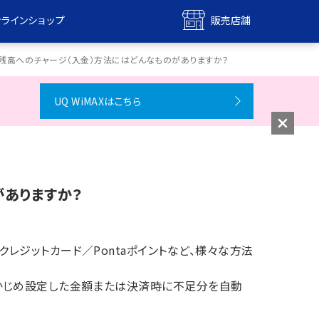
ンラインショップ
販売店舗
bile
UQ mobile
 PAY 残高へのチャージ（入金）方法にはどんなものがありますか？
ンショップ
販売店舗
UQ WiMAXはこちら
MAX
UQ WiMAX
ンショップ
販売店舗
のがありますか？
クレジットカード／Pontaポイントなど、様々な方法
あらかじめ設定した金額または決済時に不足分を自動