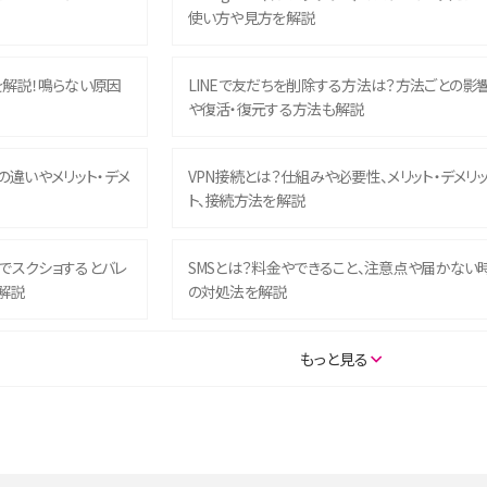
使い方や見方を解説
を解説！鳴らない原因
LINEで友だちを削除する方法は？方法ごとの影
や復活・復元する方法も解説
との違いやメリット・デメ
VPN接続とは？仕組みや必要性、メリット・デメリ
ト、接続方法を解説
ム）でスクショするとバレ
SMSとは？料金やできること、注意点や届かない
解説
の対処法を解説
SE（第3世代）の違いは？サ
iPhone 16eとiPhone 14を徹底比較！スペック・
もっと見る
説
能の違いをわかりやすく紹介
5の違いは？カメラ・スペッ
iPhoneの機種変更のやり方は？事前準備・手順
データ移行方法をわかりやすく解説