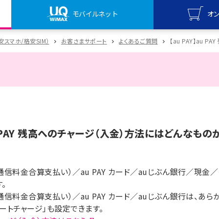
モバイルネット
オ
UQ mo
格安スマホ/格安SIM）
お客さまサポート
よくあるご質問
【au PAY】au
オンライ
UQ Wi
オンライ
au PAY 残高へのチャージ（入金）方法にはどんなも
通信料金合算支払い）／au PAY カード／auじぶん銀行／現金／
。
通信料金合算支払い）／au PAY カード／auじぶん銀行は、
ートチャージ」も設定できます。