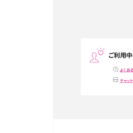
Androidスマホとは？特徴や
ススメ機種を紹介
スマホや携帯端末の通信速
ツや解除のタイミング・方法
ご利用中
非通知設定とは？184で電
よくあ
iPhone・Androidの設定を
チャッ
リプライ機能とは？LINE、X（旧T
Instagram、TikTokで
LINEで送信取り消しをす
るのか、削除との違いも紹介