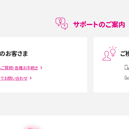
メリット・デメリット、お
高校生にスマホ制限は必要？所持率やメリット・
メリットを詳しく紹介
サポートのご案内
度制限とは？回避のコ
LINEの引き継ぎ方法は？対象データや事前準備・
を解説
条件・注意点などを解説
のお客さま
ご
話をかける方法や
iCloudの使用容量を減らす9つの方法！使用状況
るご質問・各種お手続き
解説
の確認手順も紹介
トでお問い合わせ
witter）、
インスタのDMの送り方は？便利機能の使い方や
送る方法を解説
意点をわかりやすく解説
る方法は？相手に知られ
「iPhoneを探す」の使い方と設定方法を紹介！ブ
ウザやアプリから探す方法を詳しく解説