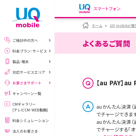
スマートフォン
my UQ WiMAX
ホーム
UQ mobile（
UQ WiMAX ご契約の方
ご検討中の方へ
よくあるご質問
My UQ mobile
料金プラン･サービス
UQ mobile ご契約の方
製品･端末
UQ mobile
データチャージサイト
対応サービスエリア
【au PAY】
お客さまサポート
キャンペーン一覧
CMギャラリー
auかんたん決済（
(テレビCM･WEB動画)
でチャージできます
料金シミュレーション
auかんたん決済（
でチャージする「オ
法人のお客さま