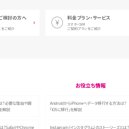
ご検討の方へ
料金プラン・サービス
スマホ・SIM
とをご紹介
ご契約プランをご紹介
お役立ち情報
は？必要な理由や調
AndroidからiPhoneへデータ移行する方法は？
を解説
「iOSに移行」を解説
？SafariやChrome
Instagram（インスタグラム）のストーリーズとは