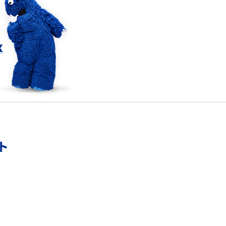
確
LINEでブロックされているか確認する方法は？手
順や注意点を解説
メンションとは？LINE・X・Instagram・Facebook・
TikTokでのやり方を解説
メ
インスタグラムのアカウント削除方法は？利用解除
との違いやバックアップの取り方などを解説
能
スマホのバッテリー交換目安は？状態の確認方法
ト
や劣化の原因、交換にかかる費用も解説
？
iPhoneからAndroidへ乗り換えるメリット・デメリ
ットは？データ移行方法も紹介
デ
Bluetoothがつながらない？原因や対処法、注意