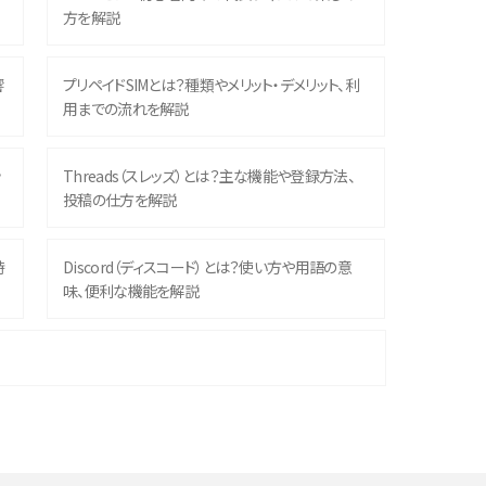
方を解説
響
プリペイドSIMとは？種類やメリット・デメリット、利
用までの流れを解説
ッ
Threads（スレッズ）とは？主な機能や登録方法、
投稿の仕方を解説
時
Discord（ディスコード）とは？使い方や用語の意
味、便利な機能を解説
機
iPhone 16シリーズのモデルを比較！価格・サイズ・
カメラ性能の違いを徹底解説
や
スマホが高い理由は？購入費用を抑える方法や端
末を選ぶ時の注意点を解説！