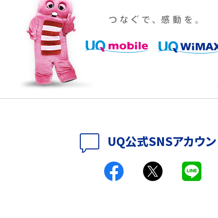
設定・変更方法を解説！
着信拒否とは？設定方法やブロックした番号の
介
認方法を解説
プ設定方法や空き容量が
ASMRとは？意味や動画の種類、楽しみ方を紹介
特典は？料金プランやメリッ
スマホの位置情報機能とは？有効にした場合の
説
リットや注意点などを解説
方法・解除に向けた工
インスタグラムとは？登録や投稿の方法、基本機
UQ公式SNSアカウン
をわかりやすく解説
メリットやAndroid
パケット通信料とは？どのようなサービスがある
3Gサービスの終了についても解説
できない理由は？対処法
バックグラウンド通信とは？オンにするメリットや