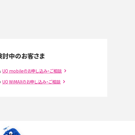
デ
スマホのネット通信速度が遅い原因は？すぐできる
対処法や見直すポイントを解説
LINEの通知がこない時の原因と対処法9選！設定
の確認手順も解説
検討中のお客さま
スマホのウィジェットとは？iPhone・Androidの設
UQ mobileのお申し込み・ご相談
定方法やおススメを紹介
UQ WiMAXのお申し込み・ご相談
注
Bluetooth®とは？Wi-Fiとの違いやスマホ・PCとの
接続方法を解説
ラ
Wi-Fiを快適に使うための速度はどれくらい？用途
別の目安・回線ごとの平均を紹介