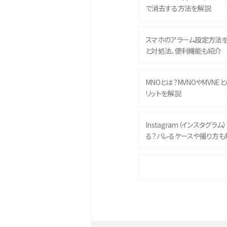
で消去する方法を解説
スマホのアラーム設定方法
と対処法、便利機能も紹介
MNOとは？MVNOやMVNE
リットを解説
Instagram（インスタグラ
る？バレるケースや撮り方も
iPhone 16eとiPhone 
イズやスペックを比較して解
iPhone 16とiPhone 1
ク・機能を徹底比較