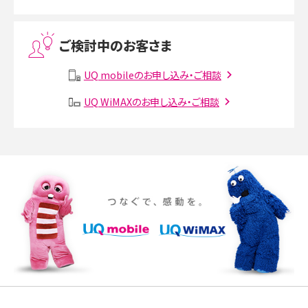
Threads（スレッズ）とは？主な機能や登録方法、投稿の仕方を解説
ご検討中のお客さま
Instagram（インスタグラム）でスクショするとバレる？バレるケースや撮り方も解
説
UQ mobileのお申し込み・ご相談
UQ WiMAXのお申し込み・ご相談
SMSとは？料金やできること、注意点や届かない時の対処法を解説
Discord（ディスコード）とは？使い方や用語の意味、便利な機能を解説
iPhone 16eとiPhone SE（第3世代）の違いは？サイズやスペックを比較して解説
iPhone 16eとiPhone 14を徹底比較！スペック・機能の違いをわかりやすく紹介
iPhone 16シリーズのモデルを比較！価格・サイズ・カメラ性能の違いを徹底解説
iPhone 16とiPhone 15の違いは？カメラ・スペック・機能を徹底比較
iPhoneの機種変更のやり方は？事前準備・手順やデータ移行方法をわかりやす