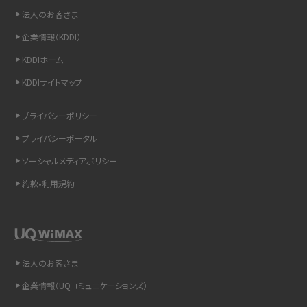
非通知設定とは？184で電話をかける方法やiPhone・Androidの設定を解説
法人のお客さま
企業情報（KDDI）
iCloudの使用容量を減らす9つの方法！使用状況の確認手順も紹介
KDDIホーム
スマホのウィジェットとは？iPhone・Androidの設定方法やおススメを紹介
KDDIサイトマップ
リプライ機能とは？LINE、X（旧Twitter）、Instagram、TikTokで送る方法を解説
プライバシーポリシー
プライバシーポータル
インスタのDMの送り方は？便利機能の使い方や注意点をわかりやすく解説
ソーシャルメディアポリシー
Bluetooth®とは？Wi-Fiとの違いやスマホ・PCとの接続方法を解説
約款•利用規約
LINEで送信取り消しをする方法は？相手に知られるのか、削除との違いも紹介
「iPhoneを探す」の使い方と設定方法を紹介！ブラウザやアプリから探す方法を
詳しく解説
法人のお客さま
企業情報（UQコミュニケーションズ）
Wi-Fiを快適に使うための速度はどれくらい？用途別の目安・回線ごとの平均を
紹介