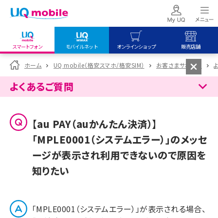
スマートフォン
モバイルネット
オンラインショップ
販売店舗
my UQ WiMAX
UQ mobile
UQ mobile
ホーム
UQ mobile（格安スマホ/格安SIM）
お客さまサポート
UQ WiMAX ご契約の方
オンラインショップ
販売店舗
よくあるご質問
My UQ mobile
UQ WiMAX
UQ WiMAX
UQ mobile ご契約の方
オンラインショップ
販売店舗
【au PAY（auかんたん決済）】
UQ mobile
「MPLE0001（システムエラー）」のメッセ
データチャージサイト
ージが表示され利用できないので原因を
知りたい
「MPLE0001（システムエラー）」が表示される場合、