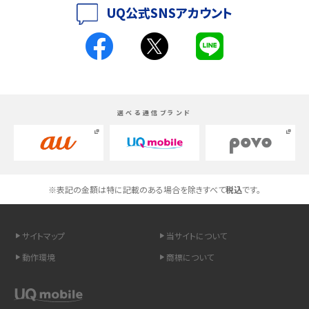
UQ公式SNSアカウント
く解説
スマホが高い理由は？購入費用を抑える方法や端末を選ぶ時の注意点を解説！
Androidスマホとは？特徴やメリット・デメリット、おススメ機種を紹介
選べる通信ブランド
高校生にスマホ制限は必要？所持率やメリット・デメリットを詳しく紹介
スマホのネット通信速度が遅い原因は？すぐできる対処法や見直すポイントを解
説
※表記の金額は特に記載のある場合を除きすべて
税込
です。
スマホや携帯端末の通信速度制限とは？回避のコツや解除のタイミング・方法
を解説
サイトマップ
当サイトについて
LINEの引き継ぎ方法は？対象データや事前準備・条件・注意点などを解説
動作環境
商標について
LINEの通知がこない時の原因と対処法9選！設定の確認手順も解説