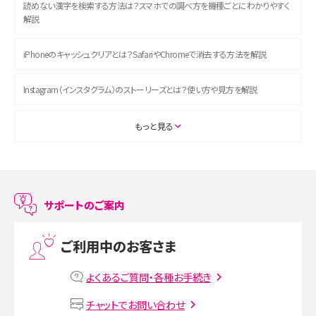
読めない漢字を検索する方法は？スマホでの調べ方を機種ごとにわかりやすく
解説
iPhoneのキャッシュクリアとは？SafariやChromeで消去する方法を解説
Instagram（インスタグラム）のストーリーズとは？使い方や見方を解説
ASMRとは？初心者向けの代表ジャンルや楽しみ方を解説
もっと見る
スマホのアラーム設定方法を解説！鳴らない原因と対処法、便利機能も紹介
LINEで友だちを削除する方法は？方法ごとの影響や復活・復元する方法も解説
サポートのご案内
プリペイドSIMとは？種類やメリット・デメリット、利用までの流れを解説
ご利用中のお客さま
MNOとは？MVNOやMVNEとの違いやメリット・デメリットを解説
よくあるご質問・各種お手続き
VPN接続とは？仕組みや必要性、メリット・デメリット、接続方法を解説
チャットでお問い合わせ