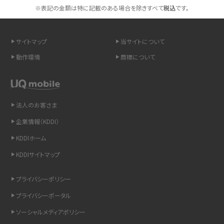
※表記の金額は特に記載のある場合を除きすべて
税込
です。
スマホや携帯端末の通信速度制限とは？回避のコツや解除のタイミング・方法
を解説
サイトマップ
当サイトについて
LINEの引き継ぎ方法は？対象データや事前準備・条件・注意点などを解説
動作環境
商標について
LINEの通知がこない時の原因と対処法9選！設定の確認手順も解説
非通知設定とは？184で電話をかける方法やiPhone・Androidの設定を解説
法人のお客さま
企業情報（KDDI）
iCloudの使用容量を減らす9つの方法！使用状況の確認手順も紹介
KDDIホーム
スマホのウィジェットとは？iPhone・Androidの設定方法やおススメを紹介
KDDIサイトマップ
リプライ機能とは？LINE、X（旧Twitter）、Instagram、TikTokで送る方法を解説
プライバシーポリシー
プライバシーポータル
インスタのDMの送り方は？便利機能の使い方や注意点をわかりやすく解説
ソーシャルメディアポリシー
Bluetooth®とは？Wi-Fiとの違いやスマホ・PCとの接続方法を解説