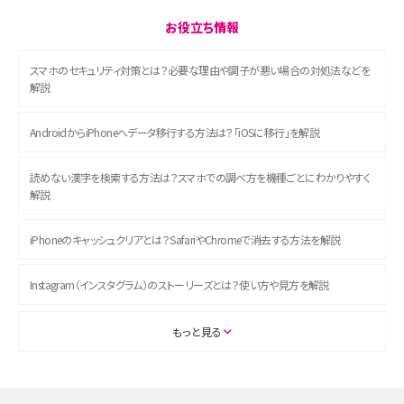
お役立ち情報
スマホのセキュリティ対策とは？必要な理由や調子が悪い場合の対処法などを
解説
AndroidからiPhoneへデータ移行する方法は？「iOSに移行」を解説
読めない漢字を検索する方法は？スマホでの調べ方を機種ごとにわかりやすく
解説
iPhoneのキャッシュクリアとは？SafariやChromeで消去する方法を解説
Instagram（インスタグラム）のストーリーズとは？使い方や見方を解説
ASMRとは？初心者向けの代表ジャンルや楽しみ方を解説
もっと見る
スマホのアラーム設定方法を解説！鳴らない原因と対処法、便利機能も紹介