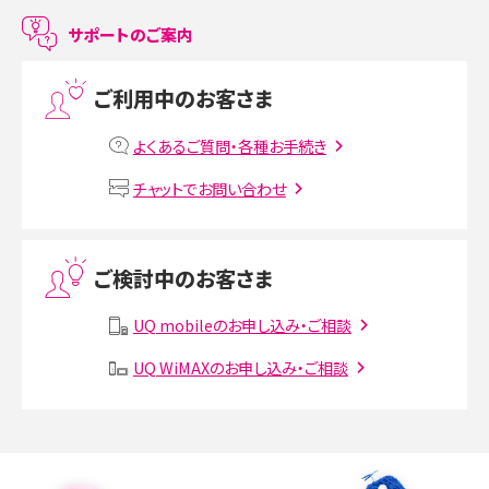
LINEで友だちを削除する方法は？方法ごとの影響や復活・復元する方法も解説
サポートのご案内
プリペイドSIMとは？種類やメリット・デメリット、利用までの流れを解説
ご利用中のお客さま
MNOとは？MVNOやMVNEとの違いやメリット・デメリットを解説
よくあるご質問・各種お手続き
VPN接続とは？仕組みや必要性、メリット・デメリット、接続方法を解説
チャットでお問い合わせ
Threads（スレッズ）とは？主な機能や登録方法、投稿の仕方を解説
ご検討中のお客さま
Instagram（インスタグラム）でスクショするとバレる？バレるケースや撮り方も解
説
UQ mobileのお申し込み・ご相談
UQ WiMAXのお申し込み・ご相談
SMSとは？料金やできること、注意点や届かない時の対処法を解説
Discord（ディスコード）とは？使い方や用語の意味、便利な機能を解説
iPhone 16eとiPhone SE（第3世代）の違いは？サイズやスペックを比較して解説