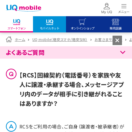
スマートフォン
モバイルネット
オンラインショップ
販売店舗
my UQ WiMAX
UQ mobile
UQ mobile
ホーム
UQ mobile（格安スマホ/格安SIM）
お客さまサポート
UQ WiMAX ご契約の方
オンラインショップ
販売店舗
よくあるご質問
My UQ mobile
UQ WiMAX
UQ WiMAX
UQ mobile ご契約の方
オンラインショップ
販売店舗
【RCS】回線契約（電話番号）を家族や友
UQ mobile
人に譲渡・承継する場合、メッセージアプ
データチャージサイト
リ内のデータが相手に引き継がれること
はありますか？
RCSをご利用の場合、ご自身（譲渡者・被承継者）が