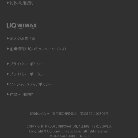
約款•利用規約
LINEで送信取り消しをする方法は？相手に知られるのか、削除との違いも紹介
「iPhoneを探す」の使い方と設定方法を紹介！ブラウザやアプリから探す方法を
詳しく解説
法人のお客さま
企業情報（UQコミュニケーションズ）
Wi-Fiを快適に使うための速度はどれくらい？用途別の目安・回線ごとの平均を
紹介
プライバシーポリシー
LINEの着信音や通知音の設定・変更方法を解説！鳴らない場合の対処法も紹介
プライバシーポータル
ソーシャルメディアポリシー
着信拒否とは？設定方法やブロックした番号の確認方法を解説
約款•利用規約
LINEでブロックされているか確認する方法は？手順や注意点を解説
KDDI株式会社 東京都公安委員会 第301001102509号
iCloudとは？バックアップ設定方法や空き容量が足りない時の対処法を紹介
COPYRIGHT © KDDI CORPORATION, ALL RIGHTS RESERVED.
Copyright © UQ Communications Inc. all rights reserved.
ASMRとは？意味や動画の種類、楽しみ方を紹介
©PINK GACHA&BLUE MUKU