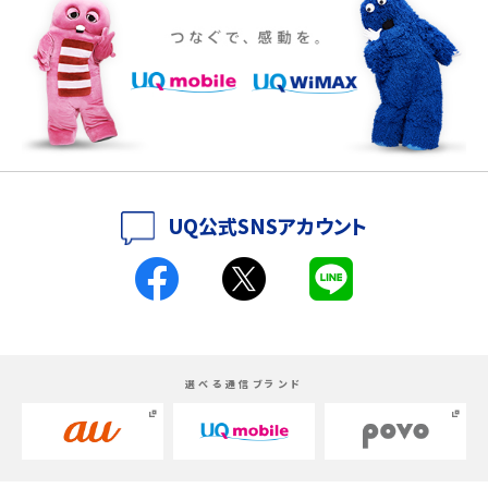
iPhone 16eとiPhone 14を徹底比較！スペック・機能の違いをわかりやすく紹介
iPhone 16シリーズのモデルを比較！価格・サイズ・カメラ性能の違いを徹底解説
iPhone 16とiPhone 15の違いは？カメラ・スペック・機能を徹底比較
iPhoneの機種変更のやり方は？事前準備・手順やデータ移行方法をわかりやす
UQ公式SNSアカウント
く解説
スマホが高い理由は？購入費用を抑える方法や端末を選ぶ時の注意点を解説！
Androidスマホとは？特徴やメリット・デメリット、おススメ機種を紹介
選べる通信ブランド
高校生にスマホ制限は必要？所持率やメリット・デメリットを詳しく紹介
スマホのネット通信速度が遅い原因は？すぐできる対処法や見直すポイントを解
説