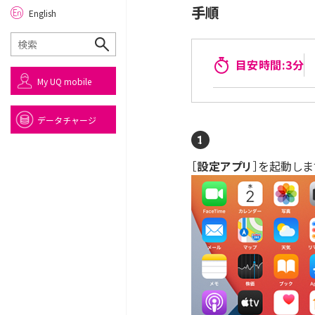
手順
English
目安時間:3分
My UQ mobile
データチャージ
［
設定アプリ
］を起動しま