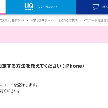
モバイルネット
オ
UQ mo
格安スマホ/格安SIM）
お客さまサポート
よくあるご質問
パスコードを設定す
オンライ
UQ Wi
オンライ
定する方法を教えてください（iPhone）
スコードを登録します。
認ください。