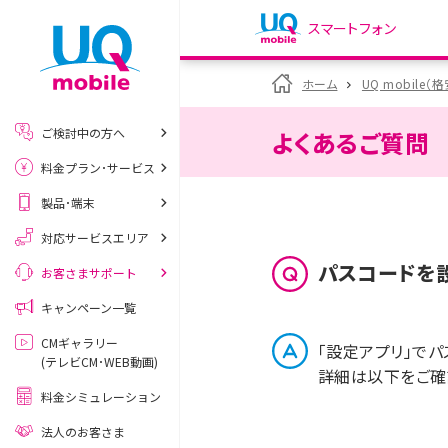
スマートフォン
my UQ WiMAX
ホーム
UQ mobile（
UQ WiMAX ご契約の方
ご検討中の方へ
よくあるご質問
My UQ mobile
料金プラン･サービス
UQ mobile ご契約の方
製品･端末
UQ mobile
データチャージサイト
対応サービスエリア
パスコードを設
お客さまサポート
キャンペーン一覧
CMギャラリー
「設定アプリ」でパ
(テレビCM･WEB動画)
詳細は以下をご確
料金シミュレーション
法人のお客さま