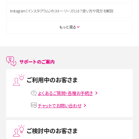
Instagram（インスタグラム）のストーリーズとは？使い方や見方を解説
ASMRとは？初心者向けの代表ジャンルや楽しみ方を解説
もっと見る
スマホのアラーム設定方法を解説！鳴らない原因と対処法、便利機能も紹介
LINEで友だちを削除する方法は？方法ごとの影響や復活・復元する方法も解説
サポートのご案内
プリペイドSIMとは？種類やメリット・デメリット、利用までの流れを解説
ご利用中のお客さま
MNOとは？MVNOやMVNEとの違いやメリット・デメリットを解説
よくあるご質問・各種お手続き
VPN接続とは？仕組みや必要性、メリット・デメリット、接続方法を解説
チャットでお問い合わせ
Threads（スレッズ）とは？主な機能や登録方法、投稿の仕方を解説
ご検討中のお客さま
Instagram（インスタグラム）でスクショするとバレる？バレるケースや撮り方も解