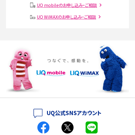
説
UQ mobileのお申し込み・ご相談
UQ WiMAXのお申し込み・ご相談
SMSとは？料金やできること、注意点や届かない時の対処法を解説
Discord（ディスコード）とは？使い方や用語の意味、便利な機能を解説
iPhone 16eとiPhone SE（第3世代）の違いは？サイズやスペックを比較して解説
iPhone 16eとiPhone 14を徹底比較！スペック・機能の違いをわかりやすく紹介
iPhone 16シリーズのモデルを比較！価格・サイズ・カメラ性能の違いを徹底解説
iPhone 16とiPhone 15の違いは？カメラ・スペック・機能を徹底比較
iPhoneの機種変更のやり方は？事前準備・手順やデータ移行方法をわかりやす
UQ公式SNSアカウント
く解説
スマホが高い理由は？購入費用を抑える方法や端末を選ぶ時の注意点を解説！