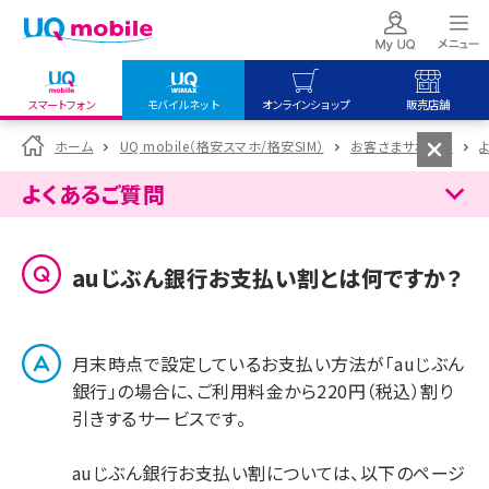
スマートフォン
モバイルネット
オンラインショップ
販売店舗
my UQ WiMAX
UQ mobile
UQ mobile
ホーム
UQ mobile（格安スマホ/格安SIM）
お客さまサポート
UQ WiMAX ご契約の方
オンラインショップ
販売店舗
よくあるご質問
My UQ mobile
UQ WiMAX
UQ WiMAX
UQ mobile ご契約の方
オンラインショップ
販売店舗
auじぶん銀行お支払い割とは何ですか？
UQ mobile
データチャージサイト
月末時点で設定しているお支払い方法が「auじぶん
銀行」の場合に、ご利用料金から220円（税込）割り
引きするサービスです。
auじぶん銀行お支払い割については、以下のページ