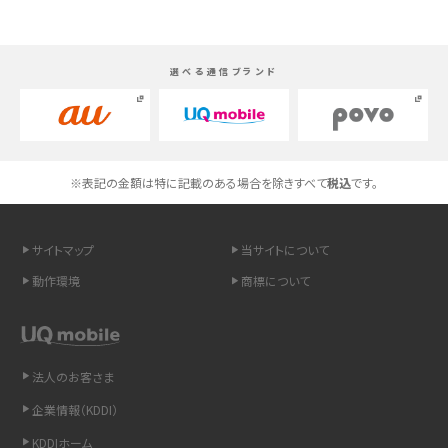
Androidスマホとは？特徴やメリット・デメリット、おススメ機種を紹介
選べる通信ブランド
高校生にスマホ制限は必要？所持率やメリット・デメリットを詳しく紹介
スマホのネット通信速度が遅い原因は？すぐできる対処法や見直すポイントを解
説
※表記の金額は特に記載のある場合を除きすべて
税込
です。
スマホや携帯端末の通信速度制限とは？回避のコツや解除のタイミング・方法
を解説
サイトマップ
当サイトについて
LINEの引き継ぎ方法は？対象データや事前準備・条件・注意点などを解説
動作環境
商標について
LINEの通知がこない時の原因と対処法9選！設定の確認手順も解説
非通知設定とは？184で電話をかける方法やiPhone・Androidの設定を解説
法人のお客さま
企業情報（KDDI）
iCloudの使用容量を減らす9つの方法！使用状況の確認手順も紹介
KDDIホーム