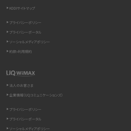
スマホのウィジェットとは？iPhone・Androidの設定方法やおススメを紹介
KDDIサイトマップ
リプライ機能とは？LINE、X（旧Twitter）、Instagram、TikTokで送る方法を解説
プライバシーポリシー
プライバシーポータル
インスタのDMの送り方は？便利機能の使い方や注意点をわかりやすく解説
ソーシャルメディアポリシー
Bluetooth®とは？Wi-Fiとの違いやスマホ・PCとの接続方法を解説
約款•利用規約
LINEで送信取り消しをする方法は？相手に知られるのか、削除との違いも紹介
「iPhoneを探す」の使い方と設定方法を紹介！ブラウザやアプリから探す方法を
詳しく解説
法人のお客さま
企業情報（UQコミュニケーションズ）
Wi-Fiを快適に使うための速度はどれくらい？用途別の目安・回線ごとの平均を
紹介
プライバシーポリシー
LINEの着信音や通知音の設定・変更方法を解説！鳴らない場合の対処法も紹介
プライバシーポータル
ソーシャルメディアポリシー