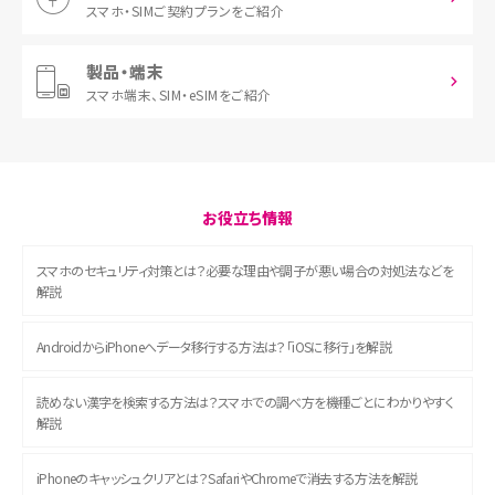
スマホ・SIM
ご契約プランをご紹介
製品・端末
スマホ端末、
SIM・eSIMをご紹介
お役立ち情報
スマホのセキュリティ対策とは？必要な理由や調子が悪い場合の対処法などを
解説
AndroidからiPhoneへデータ移行する方法は？「iOSに移行」を解説
読めない漢字を検索する方法は？スマホでの調べ方を機種ごとにわかりやすく
解説
iPhoneのキャッシュクリアとは？SafariやChromeで消去する方法を解説