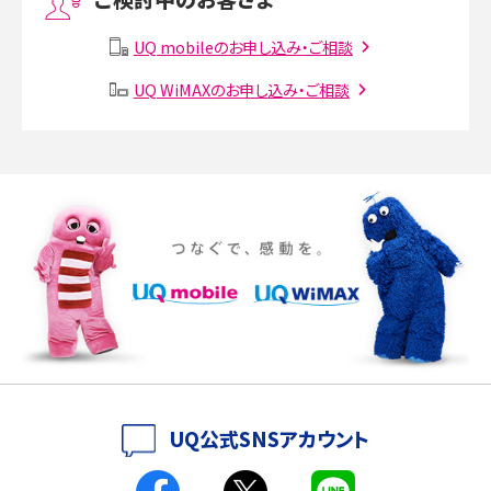
Instagram（インスタグラム）でスクショするとバレる？バレるケースや撮り方も解
説
UQ mobileのお申し込み・ご相談
UQ WiMAXのお申し込み・ご相談
SMSとは？料金やできること、注意点や届かない時の対処法を解説
Discord（ディスコード）とは？使い方や用語の意味、便利な機能を解説
iPhone 16eとiPhone SE（第3世代）の違いは？サイズやスペックを比較して解説
iPhone 16eとiPhone 14を徹底比較！スペック・機能の違いをわかりやすく紹介
iPhone 16シリーズのモデルを比較！価格・サイズ・カメラ性能の違いを徹底解説
iPhone 16とiPhone 15の違いは？カメラ・スペック・機能を徹底比較
iPhoneの機種変更のやり方は？事前準備・手順やデータ移行方法をわかりやす
UQ公式SNSアカウント
く解説