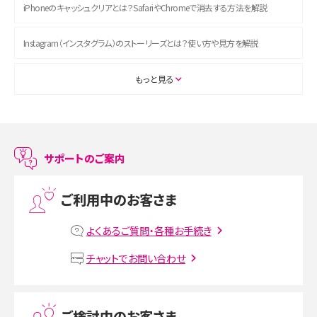
iPhoneのキャッシュクリアとは？SafariやChromeで消去する方法を解説
Instagram（インスタグラム）のストーリーズとは？使い方や見方を解説
ASMRとは？初心者向けの代表ジャンルや楽しみ方を解説
もっと見る
スマホのアラーム設定方法を解説！鳴らない原因と対処法、便利機能も紹介
LINEで友だちを削除する方法は？方法ごとの影響や復活・復元する方法も解説
サポートのご案内
プリペイドSIMとは？種類やメリット・デメリット、利用までの流れを解説
ご利用中のお客さま
MNOとは？MVNOやMVNEとの違いやメリット・デメリットを解説
よくあるご質問・各種お手続き
VPN接続とは？仕組みや必要性、メリット・デメリット、接続方法を解説
チャットでお問い合わせ
Threads（スレッズ）とは？主な機能や登録方法、投稿の仕方を解説
ご検討中のお客さま