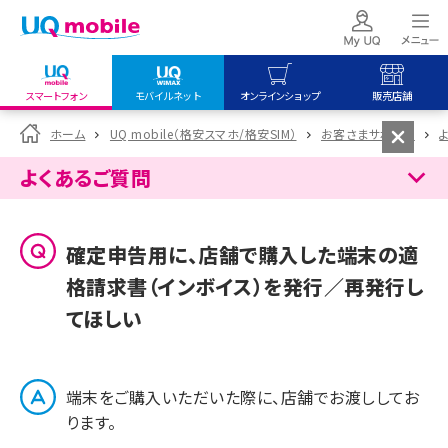
スマートフォン
モバイルネット
オンラインショップ
販売店舗
my UQ WiMAX
UQ mobile
UQ mobile
ホーム
UQ mobile（格安スマホ/格安SIM）
お客さまサポート
UQ WiMAX ご契約の方
オンラインショップ
販売店舗
よくあるご質問
My UQ mobile
UQ WiMAX
UQ WiMAX
UQ mobile ご契約の方
オンラインショップ
販売店舗
確定申告用に、店舗で購入した端末の適
UQ mobile
格請求書（インボイス）を発行／再発行し
データチャージサイト
てほしい
端末をご購入いただいた際に、店舗でお渡ししてお
ります。