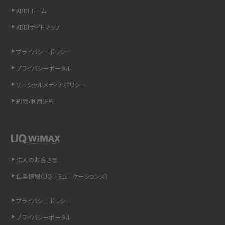
KDDIホーム
スマホのウィジェットとは？iPhone・Androidの設定方法やおススメを紹介
KDDIサイトマップ
リプライ機能とは？LINE、X（旧Twitter）、Instagram、TikTokで送る方法を解説
プライバシーポリシー
プライバシーポータル
インスタのDMの送り方は？便利機能の使い方や注意点をわかりやすく解説
ソーシャルメディアポリシー
Bluetooth®とは？Wi-Fiとの違いやスマホ・PCとの接続方法を解説
約款•利用規約
LINEで送信取り消しをする方法は？相手に知られるのか、削除との違いも紹介
「iPhoneを探す」の使い方と設定方法を紹介！ブラウザやアプリから探す方法を
詳しく解説
法人のお客さま
企業情報（UQコミュニケーションズ）
Wi-Fiを快適に使うための速度はどれくらい？用途別の目安・回線ごとの平均を
紹介
プライバシーポリシー
LINEの着信音や通知音の設定・変更方法を解説！鳴らない場合の対処法も紹介
プライバシーポータル