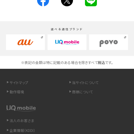
スマホが高い理由は？購入費用を抑える方法や端末を選ぶ時の注意点を解説！
Androidスマホとは？特徴やメリット・デメリット、おススメ機種を紹介
選べる通信ブランド
高校生にスマホ制限は必要？所持率やメリット・デメリットを詳しく紹介
スマホのネット通信速度が遅い原因は？すぐできる対処法や見直すポイントを解
説
※表記の金額は特に記載のある場合を除きすべて
税込
です。
スマホや携帯端末の通信速度制限とは？回避のコツや解除のタイミング・方法
を解説
サイトマップ
当サイトについて
LINEの引き継ぎ方法は？対象データや事前準備・条件・注意点などを解説
動作環境
商標について
LINEの通知がこない時の原因と対処法9選！設定の確認手順も解説
非通知設定とは？184で電話をかける方法やiPhone・Androidの設定を解説
法人のお客さま
企業情報（KDDI）
iCloudの使用容量を減らす9つの方法！使用状況の確認手順も紹介