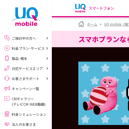
スマートフォン
my UQ WiMAX
ホーム
UQ mobile
UQ WiMAX ご契約の方
スマホプランな
ご検討中の方へ
My UQ mobile
料金プラン･サービス
UQ mobile ご契約の方
製品･端末
UQ mobile
データチャージサイト
対応サービスエリア
お客さまサポート
キャンペーン一覧
CMギャラリー
(テレビCM･WEB動画)
料金シミュレーション
法人のお客さま