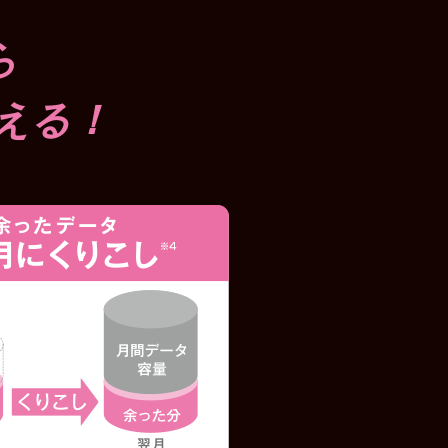
ら
える！