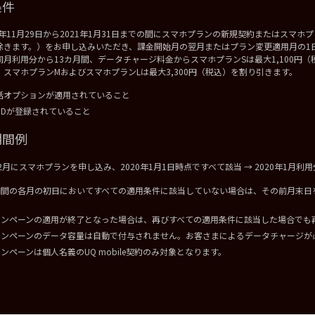
条件
19年11月29日から2021年1月31日までの間にスマホプランの新規契約またはスマ
除きます。）をお申し込みいただき、課金開始月の翌月またはプラン変更適用月の1
同月利用分から13カ月間、データチャージ料金からスマホプランSは最大1,100円（税
、スマホプランMおよびスマホプランLは最大3,300円（税込）を割り引きます。
話オプションが適用されていること
 IDが登録されていること
期間例
12月にスマホプランを申し込み、2020年1月1日時点ですべて該当 → 2020年1月利
期間の各月の初日においてすべての適用条件に該当していない場合は、その前月末日
ャンペーンの適用が終了となった場合は、再びすべての適用条件に該当した場合でも
ャンペーンのデータ容量は自動で付与されません。お客さまによるデータチャージが
ンペーンは個人名義のUQ mobile契約のみ対象となります。