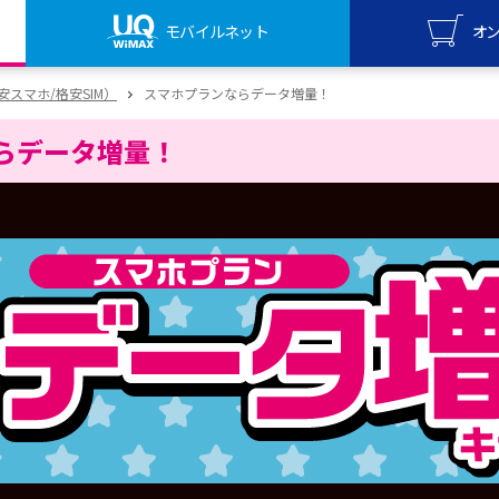
モバイルネット
オ
UQ mo
（格安スマホ/格安SIM）
スマホプランならデータ増量！
オンライ
らデータ増量！
UQ Wi
オンライ