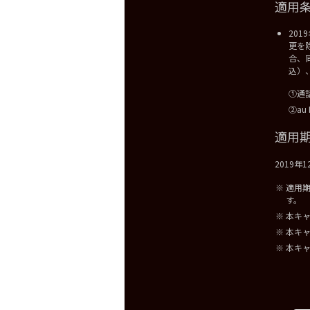
適用
20
更を
合、
込）
①通
②au
適用
2019年
適用
す。
本キ
本キ
本キャ