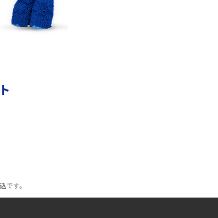
リモートワークの環境を整える3つのポイン
ト！おススメのアイテムも紹介
YouTubeが重い・遅い・止まるのはなぜ？原因
と9つの対処法を解説
Wi-Fiの認証エラーとは？認証できない主な原
ント
因と7つの対処方を紹介
Wi-Fiルーターを再起動する2つの方法！メリッ
トや注意点なども解説
Wi-FiをPPPoE接続する方法は？IPoE接続との
違いや注意点をわかりやすく解説
込
です。
Wi-FiはQRコードで接続できる！メリットや作
成方法などを解説