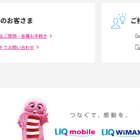
とは？モデム・ルータ
ギガバイト（GB）とは？1GBの目安やギガが
の違いを解説
足りない時の対処法を紹介
中のお客さま
ご
う違う？接続方法や注
Wi-Fiを自宅に設置する方法は？必要なことや
ポイントも紹介
るご質問・各種お手続き
トでお問い合わせ
ダウンロードとの違
6Gとはどんな通信技術？Beyond 5Gや実用化
を解説
課題などを解説
らない原因は？すぐに
UQ WiMAXの評判は？特徴やメリット・デメリ
ットを口コミと併せて紹介
YouTubeの音が出ない原因とは？スマホ
通信速度は？快適に
（iPhone・Android）とパソコンの対処法を
説