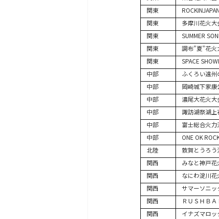
関東
ROCKINJAPA
関東
多摩川花火大
関東
SUMMER SONI
関東
調布"夏"花火
関東
SPACE SHOWE
中部
ふくろい遠州
中部
岡崎城下家康
中部
濃尾大花火大
中部
諏訪湖祭湖上
中部
富士総合火力
中部
ONE OK RO
北陸
敦賀とうろう
関西
みなと神戸花
関西
なにわ淀川花
関西
サマーソニッ
関西
ＲＵＳＨＢＡ
関西
イナズマロッ