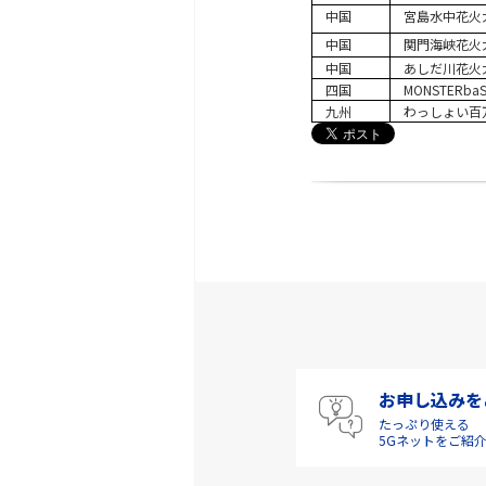
中国
宮島水中花火
中国
関門海峡花火
中国
あしだ川花火
四国
MONSTERba
九州
わっしょい百
お申し込みを
たっぷり使える
5Gネットをご紹