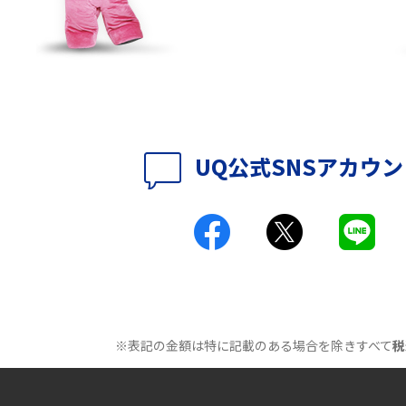
パソコンやスマホで確
テレワークに必要なもの4選！充実させるため
のアイテムや継続のポイントも解説
時に考えられる原因9つ
LINEで動画が送れない7つの原因と対処法を紹
介！長さ・容量についても解説
時に考えられる10の原
UQ WiMAXがつながらないのはなぜ？12個の原
UQ公式SNSアカウ
因と対処法、改善されない時の手段を解説
付きアクセス）とは？
Wi-Fiの速度を上げる方法13選！遅い原因と対
処法を紹介
原因は？自宅でできる
Wi-Fiのバンドステアリング機能とは？メリッ
トやデメリット、接続方法を解説
※表記の金額は特に記載のある場合を除きすべて
税
とは？うまくいかない
Wi-Fi接続が簡単にできるWPSボタンとは？接
続手順や利用シーンを紹介