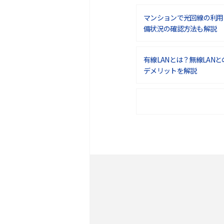
マンションで光回線の利用
備状況の確認方法も解説
有線LANとは？無線LAN
デメリットを解説
ポケット型Wi-Fiをレン
は？選び方や向いている方
ポケット型Wi-Fiとは？
ト・デメリットを解説
無制限で利用できるポケット
方や通信費を抑える方法も