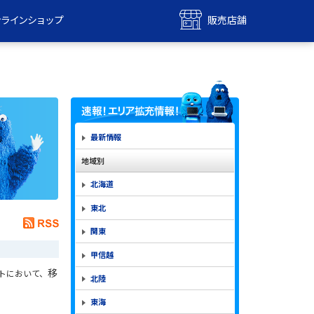
ンラインショップ
販売店舗
bile
UQ mobile
ンショップ
販売店舗
MAX
UQ WiMAX
ンショップ
販売店舗
最新情報
地域別
北海道
東北
関東
甲信越
移
ントにおいて、
北陸
東海