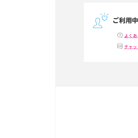
ONU（光回線終端装置）
ー・ホームゲートウェイと
ご利用
テザリングはWi-Fiとど
意点を解説！
よくあ
チャッ
ストリーミング再生とは？
いやメリット・デメリット
スマホがWi-Fiにつなが
試せる対処法も紹介！
ネットフリックスに適した
視聴するための方法も解説