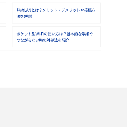
無線LANとは？メリット・デメリットや接続方
法を解説
ポケット型Wi-Fiの使い方は？基本的な手順や
つながらない時の対処法を紹介
ポケット型Wi-Fiはクレカなしでも利用でき
る？口座振替の方法や注意点も解説
ポケット型Wi-Fiを月額なしで利用できるのは
なぜ？メリット・デメリットも紹介
即日受け取りできるポケット型Wi-Fiはある？
すぐに使うための方法や注意点も解説