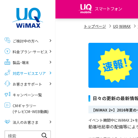
スマートフォン
my UQ WiMAX
トップページ
UQ WiMAX
UQ WiMAX ご契約の方
ご検討中の方へ
My UQ mobile
料金プラン･サービス
UQ mobile ご契約の方
製品･端末
UQ mobile
データチャージサイト
対応サービスエリア
お客さまサポート
キャンペーン一覧
日々の更新の最新情
CMギャラリー
【WiMAX 2+】2016年
(テレビCM･WEB動画)
イベント期間中にWiMAX 
法人のお客さま
動基地局車の配備等によ