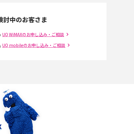
Wi-Fi 6とは？Wi-Fi 5との違いやメリットと注意
点、規格の種類も解説
検討中のお客さま
光ファイバーとは？仕組みやメリット・デメリ
ットを初心者向けにわかりやすく解説
UQ WiMAXのお申し込み・ご相談
UQ mobileのお申し込み・ご相談
の
引っ越し費用の相場は？ひとり暮らしや家族の
場合の目安や費用を抑える方法を解説
アップロードが遅い原因とは？起こり得る問題
と解決方法を解説
5Gの「ミリ波」ってどんな電波？Sub6との違
解
い・利用の注意点を解説