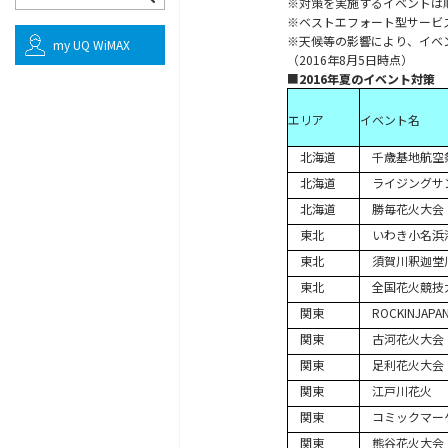
※対策を実施するイベントは
※ベストエフォート型サービ
※天候等の影響により、イベ
my UQ WiMAX
（2016年8月5日時点）
■
2016年夏のイベント対策
エリア
イベント名
北海道
千歳基地航空
北海道
ライジングサ
北海道
勝毎花火大会
東北
いわき小名浜
東北
須賀川釈迦堂
東北
全国花火競技
関東
ROCKINJAPA
関東
古河花火大会
関東
足利花火大会
関東
江戸川花火
関東
コミックマー
関東
熊谷花火大会