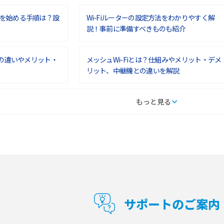
を始める手順は？設
Wi-Fiルーターの設定方法をわかりやすく解
説！事前に準備すべきものも紹介
との違いやメリット・
メッシュWi-Fiとは？仕組みやメリット・デメ
リット、中継機との違いを解説
タルするメリットと
持ち運びできるポケット型Wi-Fiのおススメの
もっと見る
の特徴も紹介
選び方は？メリット・デメリットも紹介
通信の仕組みやメリッ
工事不要！置くだけWi-Fiの特徴は？メリッ
ト・デメリットや選び方を解説
型Wi-Fiは？選び
ポケット型Wi-Fi（モバイルWi-Fi）とは？おス
紹介
スメする方の特徴や選び方を解説
サポートのご案内