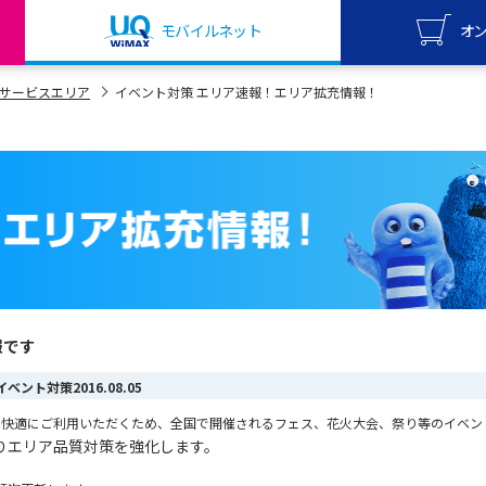
モバイルネット
オ
UQ mo
サービスエリア
イベント対策 エリア速報！エリア拡充情報！
オンライ
UQ Wi
オンライ
報です
夏のイベント対策
2016.08.05
2+を快適にご利用いただくため、全国で開催されるフェス、花火大会、祭り等のイベ
りエリア品質対策を強化します。