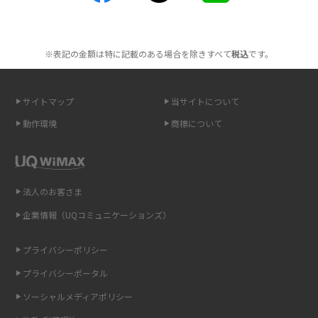
ポケット型Wi-Fiを月額なしで利用できるのはなぜ？メリット・デメリット
も紹介
※表記の金額は特に記載のある場合を除きすべて
税込
です。
無制限で利用できるポケット型Wi-Fiは？選び方や通信費を抑える方法も紹
介
サイトマップ
当サイトについて
ポケット型Wi-Fi（モバイルWi-Fi）とは？おススメする方の特徴や選び方を
動作環境
商標について
解説
即日受け取りできるポケット型Wi-Fiはある？すぐに使うための方法や注意
点も解説
法人のお客さま
企業情報（UQコミュニケーションズ）
ONU（光回線終端装置）とは？モデム・ルーター・ホームゲートウェイと
の違いを解説
プライバシーポリシー
ギガバイト（GB）とは？1GBの目安やギガが足りない時の対処法を紹介
プライバシーポータル
ソーシャルメディアポリシー
Wi-Fi 6とは？Wi-Fi 5との違いやメリットと注意点、規格の種類も解説