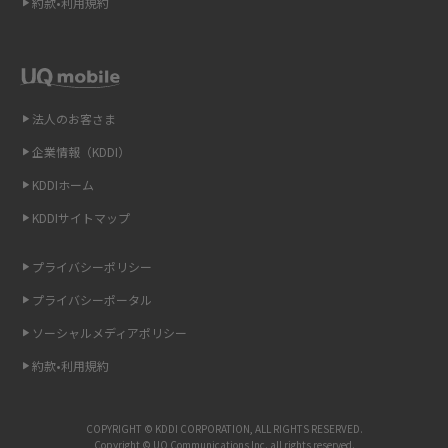
約款•利用規約
テザリングはWi-Fiとどう違う？接続方法や注意点を解説！
Wi-Fiを自宅に設置する方法は？必要なことやポイントも紹介
法人のお客さま
光ファイバーとは？仕組みやメリット・デメリットを初心者向けにわかり
やすく解説
企業情報（KDDI）
KDDIホーム
ストリーミング再生とは？ダウンロードとの違いやメリット・デメリット
KDDIサイトマップ
を解説
プライバシーポリシー
6Gとはどんな通信技術？Beyond 5Gや実用化の課題などを解説
プライバシーポータル
引っ越し費用の相場は？ひとり暮らしや家族の場合の目安や費用を抑える
ソーシャルメディアポリシー
方法を解説
約款•利用規約
スマホがWi-Fiにつながらない原因は？すぐに試せる対処法も紹介！
COPYRIGHT © KDDI CORPORATION, ALL RIGHTS RESERVED.
UQ WiMAXの評判は？特徴やメリット・デメリットを口コミと併せて紹介
Copyright © UQ Communications Inc. all rights reserved.