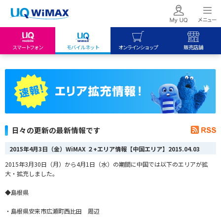
スマートフォン
モバイルネット
オンラインショップ
販売店舗
my UQ WiMAX
UQ mobile
UQ mobile
UQ WiMAX ご契約の方
オンラインショップ
販売店舗
My UQ mobile
UQ WiMAX
UQ WiMAX
UQ mobile ご契約の方
オンラインショップ
販売店舗
UQ mobile
日々の更新の最新情報です
データチャージサイト
2015年4月3日（金）WiMAX ２+エリア情報【中国エリア】
2015.04.03
2015年3月30日（月）から4月1日（水）の期間に中国では以下のエリアが拡
大・拡充しました。
◆島根県
・島根県安来市広瀬町西比田 周辺