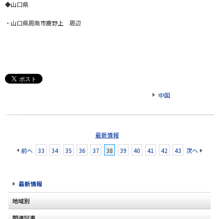
◆山口県
・山口県周南市鹿野上 周辺
中国
最新情報
前へ
33
34
35
36
37
38
39
40
41
42
43
次へ
最新情報
地域別
関連記事
北海道