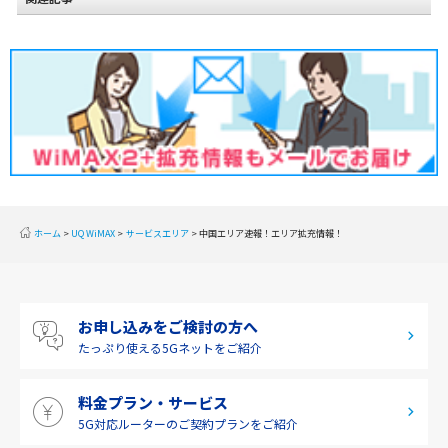
東北
関東
甲信越
北陸
東海
近畿
ホーム
UQ WiMAX
サービスエリア
中国エリア速報！エリア拡充情報！
中国
四国
お申し込みをご検討の方へ
九州・沖縄
たっぷり使える
5Gネットをご紹介
料金プラン・サービス
5G対応ルーターの
ご契約プランをご紹介