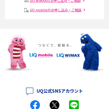
UQ WiMAXのお申し込み・ご相談
メッシュWi-Fiとは？仕組みやメリット・デメリット、中継機との違いを解
UQ mobileのお申し込み・ご相談
説
ポケット型Wi-Fiの使い方は？基本的な手順やつながらない時の対処法を紹
介
ポケット型Wi-Fiをレンタルするメリットとは？選び方や向いている方の特
徴も紹介
持ち運びできるポケット型Wi-Fiのおススメの選び方は？メリット・デメリ
ットも紹介
ポケット型Wi-Fiはクレカなしでも利用できる？口座振替の方法や注意点も
解説
UQ公式SNSアカウント
ポケット型Wi-Fiとは？通信の仕組みやメリット・デメリットを解説
工事不要！置くだけWi-Fiの特徴は？メリット・デメリットや選び方を解説