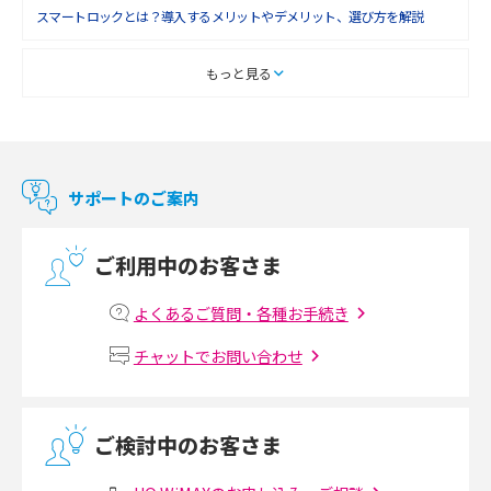
スマートロックとは？導入するメリットやデメリット、選び方を解説
スマートテレビとは？特徴や選び方、使い方をわかりやすく解説
もっと見る
Chromecast（クロームキャスト）とは？接続方法や基本的な使い方を解説
マンションで使えるWi-Fiは？種類ごとの特徴や選び方を紹介
サポートのご案内
光回線の速度の目安は？測定方法や遅い時の対策方法も紹介
ご利用中のお客さま
マンションで光回線の利用を始める手順は？設備状況の確認方法も解説
よくあるご質問・各種お手続き
Wi-Fiルーターの設定方法をわかりやすく解説！事前に準備すべきものも紹
チャットでお問い合わせ
介
無線LANとは？メリット・デメリットや接続方法を解説
ご検討中のお客さま
有線LANとは？無線LANとの違いやメリット・デメリットを解説