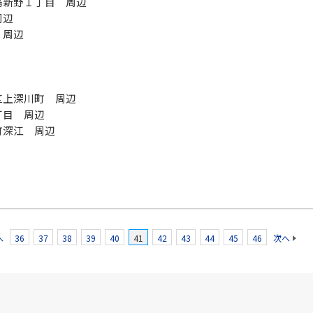
島新野１丁目 周辺
周辺
 周辺
区上深川町 周辺
丁目 周辺
町深江 周辺
へ
36
37
38
39
40
41
42
43
44
45
46
次へ