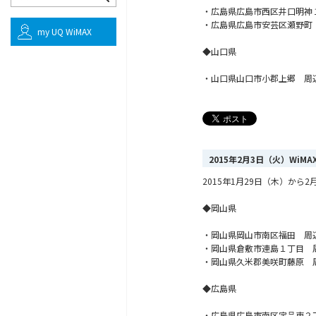
・広島県広島市西区井口明神
・広島県広島市安芸区瀬野町
my UQ WiMAX
◆山口県
・山口県山口市小郡上郷 周
2015年2月3日（火）WiM
2015年1月29日（木）か
◆岡山県
・岡山県岡山市南区福田 周
・岡山県倉敷市連島１丁目 
・岡山県久米郡美咲町藤原 
◆広島県
・広島県広島市南区宇品東２