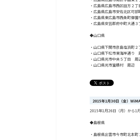
・広島県広島市西区田方２丁
・広島県広島市安佐北区可部
・広島県東広島市西条町御薗
・広島県安芸郡府中町大通３
◆山口県
・山口県下関市彦島塩浜町２
・山口県下松市東海岸通り 
・山口県光市中央５丁目 周
・山口県光市室積村 周辺
2015年1月30日（金）Wi
2015年1月26日（月）か
◆島根県
・島根県出雲市今市町北本町