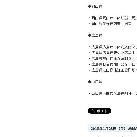
◆岡山県
・岡山県岡山市中区江並 周
・岡山県美作市万善 周辺
◆広島県
・広島県広島市中区舟入南２
・広島県広島市安佐北区亀山
・広島県福山市東深津町３丁
・広島県廿日市市阿品３丁目
・広島県江田島市江田島町切
◆山口県
・山口県下関市彦島迫町４丁
2015年1月23日（金）Wi