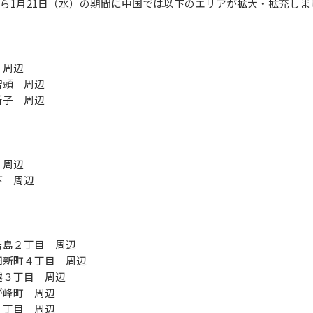
月）から1月21日（水）の期間に中国では以下のエリアが拡大・拡充し
 周辺
智頭 周辺
所子 周辺
 周辺
下 周辺
吉島２丁目 周辺
田新町４丁目 周辺
越３丁目 周辺
が峰町 周辺
２丁目 周辺