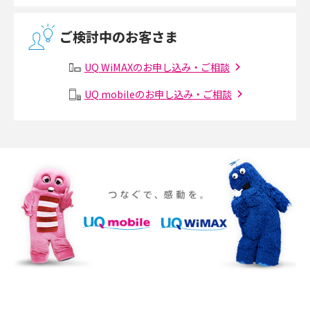
無線LANとは？メリット・デメリットや接続方法を解説
ご検討中のお客さま
有線LANとは？無線LANとの違いやメリット・デメリットを解説
UQ WiMAXのお申し込み・ご相談
メッシュWi-Fiとは？仕組みやメリット・デメリット、中継機との違いを解
UQ mobileのお申し込み・ご相談
説
ポケット型Wi-Fiの使い方は？基本的な手順やつながらない時の対処法を紹
介
ポケット型Wi-Fiをレンタルするメリットとは？選び方や向いている方の特
徴も紹介
持ち運びできるポケット型Wi-Fiのおススメの選び方は？メリット・デメリ
ットも紹介
ポケット型Wi-Fiはクレカなしでも利用できる？口座振替の方法や注意点も
解説