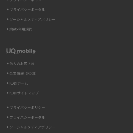
ギガバイト（GB）とは？1GBの目安やギガが足りない時の対処法を紹介
プライバシーポータル
ソーシャルメディアポリシー
Wi-Fi 6とは？Wi-Fi 5との違いやメリットと注意点、規格の種類も解説
約款•利用規約
テザリングはWi-Fiとどう違う？接続方法や注意点を解説！
Wi-Fiを自宅に設置する方法は？必要なことやポイントも紹介
法人のお客さま
光ファイバーとは？仕組みやメリット・デメリットを初心者向けにわかり
やすく解説
企業情報（KDDI）
KDDIホーム
ストリーミング再生とは？ダウンロードとの違いやメリット・デメリット
KDDIサイトマップ
を解説
プライバシーポリシー
6Gとはどんな通信技術？Beyond 5Gや実用化の課題などを解説
プライバシーポータル
引っ越し費用の相場は？ひとり暮らしや家族の場合の目安や費用を抑える
ソーシャルメディアポリシー
方法を解説