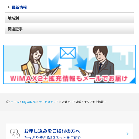
最新情報
地域別
関連記事
北海道
東北
関東
甲信越
北陸
東海
近畿
ホーム
UQ WiMAX
サービスエリア
近畿エリア速報！エリア拡充情報！
中国
四国
お申し込みをご検討の方へ
九州・沖縄
たっぷり使える
5Gネットをご紹介