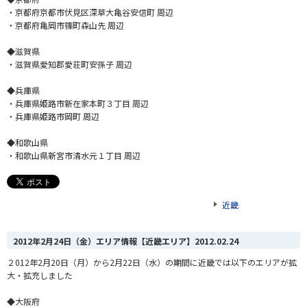
・京都府京都市伏見区深草大亀谷安信町 周辺
・京都府亀岡市篠町森山先 周辺
◆滋賀県
・滋賀県愛知郡愛荘町安孫子 周辺
◆兵庫県
・兵庫県姫路市新在家本町３丁目 周辺
・兵庫県姫路市岡町 周辺
◆和歌山県
・和歌山県新宮市清水元１丁目 周辺
近畿
2012年2月24日（金）エリア情報【近畿エリア】
2012.02.24
２012年2月20日（月）から2月22日（水）の期間に近畿では以下のエリアが拡
大・拡充しました
◆大阪府