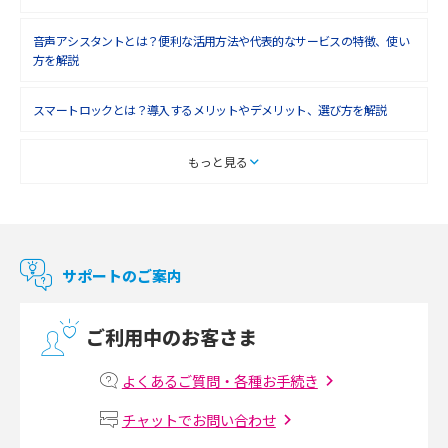
音声アシスタントとは？便利な活用方法や代表的なサービスの特徴、使い
方を解説
スマートロックとは？導入するメリットやデメリット、選び方を解説
スマートテレビとは？特徴や選び方、使い方をわかりやすく解説
もっと見る
Chromecast（クロームキャスト）とは？接続方法や基本的な使い方を解説
マンションで使えるWi-Fiは？種類ごとの特徴や選び方を紹介
サポートのご案内
光回線の速度の目安は？測定方法や遅い時の対策方法も紹介
ご利用中のお客さま
マンションで光回線の利用を始める手順は？設備状況の確認方法も解説
よくあるご質問・各種お手続き
Wi-Fiルーターの設定方法をわかりやすく解説！事前に準備すべきものも紹
チャットでお問い合わせ
介