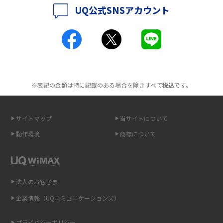
UQ公式SNSアカウント
ポケット型Wi-Fiとは？通信の仕組みやメリット・デメリットを解説
工事不要！置くだけWi-Fiの特徴は？メリット・デメリットや選び方を解説
ポケット型Wi-Fiを月額なしで利用できるのはなぜ？メリット・デメリット
も紹介
※表記の金額は特に記載のある場合を除きすべて
税込
です。
無制限で利用できるポケット型Wi-Fiは？選び方や通信費を抑える方法も紹
介
サイトマップ
当サイトについて
ポケット型Wi-Fi（モバイルWi-Fi）とは？おススメする方の特徴や選び方を
動作環境
商標について
解説
即日受け取りできるポケット型Wi-Fiはある？すぐに使うための方法や注意
点も解説
法人のお客さま
企業情報（UQコミュニケーションズ）
ONU（光回線終端装置）とは？モデム・ルーター・ホームゲートウェイと
の違いを解説
プライバシーポリシー