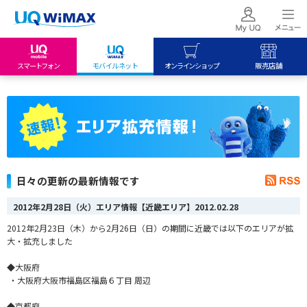
スマートフォン
モバイルネット
オンラインショップ
販売店舗
my UQ WiMAX
UQ mobile
UQ mobile
UQ WiMAX ご契約の方
オンラインショップ
販売店舗
My UQ mobile
UQ WiMAX
UQ WiMAX
UQ mobile ご契約の方
オンラインショップ
販売店舗
UQ mobile
日々の更新の最新情報です
データチャージサイト
2012年2月28日（火）エリア情報【近畿エリア】
2012.02.28
2012年2月23日（木）から2月26日（日）の期間に近畿では以下のエリアが拡
大・拡充しました
◆大阪府
・大阪府大阪市福島区福島６丁目 周辺
◆京都府