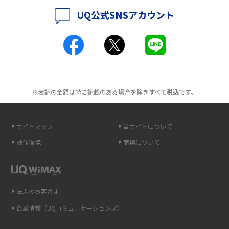
UQ公式SNSアカウント
ポケット型Wi-Fiとは？通信の仕組みやメリット・デメリットを解説
工事不要！置くだけWi-Fiの特徴は？メリット・デメリットや選び方を解説
ポケット型Wi-Fiを月額なしで利用できるのはなぜ？メリット・デメリット
も紹介
※表記の金額は特に記載のある場合を除きすべて
税込
です。
無制限で利用できるポケット型Wi-Fiは？選び方や通信費を抑える方法も紹
介
サイトマップ
当サイトについて
ポケット型Wi-Fi（モバイルWi-Fi）とは？おススメする方の特徴や選び方を
動作環境
商標について
解説
即日受け取りできるポケット型Wi-Fiはある？すぐに使うための方法や注意
点も解説
法人のお客さま
企業情報（UQコミュニケーションズ）
ONU（光回線終端装置）とは？モデム・ルーター・ホームゲートウェイと
の違いを解説