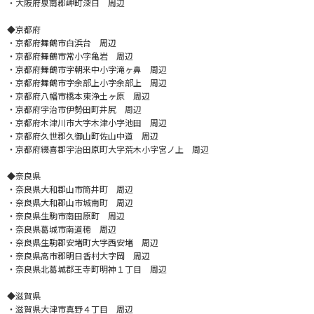
・大阪府泉南郡岬町深日 周辺
◆京都府
・京都府舞鶴市白浜台 周辺
・京都府舞鶴市常小字亀岩 周辺
・京都府舞鶴市字朝来中小字滝ヶ鼻 周辺
・京都府舞鶴市字余部上小字余部上 周辺
・京都府八幡市橋本東浄土ヶ原 周辺
・京都府宇治市伊勢田町井尻 周辺
・京都府木津川市大字木津小字池田 周辺
・京都府久世郡久御山町佐山中道 周辺
・京都府綴喜郡宇治田原町大字荒木小字宮ノ上 周辺
◆奈良県
・奈良県大和郡山市筒井町 周辺
・奈良県大和郡山市城南町 周辺
・奈良県生駒市南田原町 周辺
・奈良県葛城市南道穂 周辺
・奈良県生駒郡安堵町大字西安堵 周辺
・奈良県高市郡明日香村大字岡 周辺
・奈良県北葛城郡王寺町明神１丁目 周辺
◆滋賀県
・滋賀県大津市真野４丁目 周辺