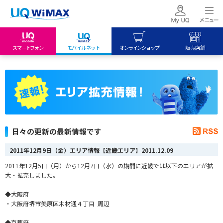
スマートフォン
モバイルネット
オンラインショップ
販売店舗
my UQ WiMAX
UQ mobile
UQ mobile
UQ WiMAX ご契約の方
オンラインショップ
販売店舗
My UQ mobile
UQ WiMAX
UQ WiMAX
UQ mobile ご契約の方
オンラインショップ
販売店舗
UQ mobile
日々の更新の最新情報です
データチャージサイト
2011年12月9日（金）エリア情報【近畿エリア】
2011.12.09
2011年12月5日（月）から12月7日（水）の期間に近畿では以下のエリアが拡
大・拡充しました。
◆大阪府
・大阪府堺市美原区木材通４丁目 周辺
◆京都府