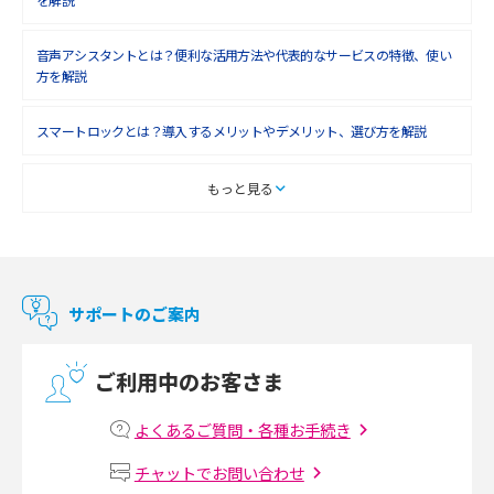
音声アシスタントとは？便利な活用方法や代表的なサービスの特徴、使い
方を解説
スマートロックとは？導入するメリットやデメリット、選び方を解説
スマートテレビとは？特徴や選び方、使い方をわかりやすく解説
もっと見る
Chromecast（クロームキャスト）とは？接続方法や基本的な使い方を解説
マンションで使えるWi-Fiは？種類ごとの特徴や選び方を紹介
サポートのご案内
光回線の速度の目安は？測定方法や遅い時の対策方法も紹介
ご利用中のお客さま
マンションで光回線の利用を始める手順は？設備状況の確認方法も解説
よくあるご質問・各種お手続き
Wi-Fiルーターの設定方法をわかりやすく解説！事前に準備すべきものも紹
チャットでお問い合わせ
介