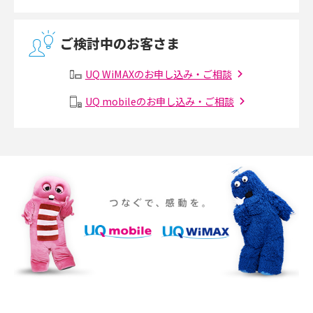
無線LANとは？メリット・デメリットや接続方法を解説
ご検討中のお客さま
有線LANとは？無線LANとの違いやメリット・デメリットを解説
UQ WiMAXのお申し込み・ご相談
メッシュWi-Fiとは？仕組みやメリット・デメリット、中継機との違いを解
UQ mobileのお申し込み・ご相談
説
ポケット型Wi-Fiの使い方は？基本的な手順やつながらない時の対処法を紹
介
ポケット型Wi-Fiをレンタルするメリットとは？選び方や向いている方の特
徴も紹介
持ち運びできるポケット型Wi-Fiのおススメの選び方は？メリット・デメリ
ットも紹介
ポケット型Wi-Fiはクレカなしでも利用できる？口座振替の方法や注意点も
解説