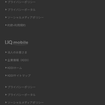
プライバシーポリシー
ギガバイト（GB）とは？1GBの目安やギガが足りない時の対処法を紹介
プライバシーポータル
ソーシャルメディアポリシー
Wi-Fi 6とは？Wi-Fi 5との違いやメリットと注意点、規格の種類も解説
約款•利用規約
テザリングはWi-Fiとどう違う？接続方法や注意点を解説！
Wi-Fiを自宅に設置する方法は？必要なことやポイントも紹介
法人のお客さま
光ファイバーとは？仕組みやメリット・デメリットを初心者向けにわかり
やすく解説
企業情報（KDDI）
KDDIホーム
ストリーミング再生とは？ダウンロードとの違いやメリット・デメリット
KDDIサイトマップ
を解説
プライバシーポリシー
6Gとはどんな通信技術？Beyond 5Gや実用化の課題などを解説
プライバシーポータル
引っ越し費用の相場は？ひとり暮らしや家族の場合の目安や費用を抑える
ソーシャルメディアポリシー
方法を解説