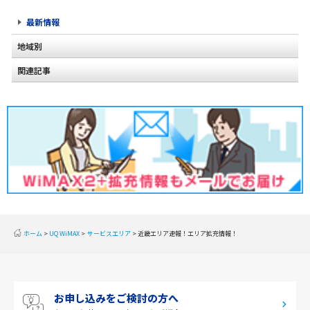
最新情報
地域別
関連記事
北海道
東北
関東
甲信越
北陸
東海
近畿
ホーム
UQ WiMAX
サービスエリア
近畿エリア速報！エリア拡充情報！
中国
四国
お申し込みをご検討の方へ
九州・沖縄