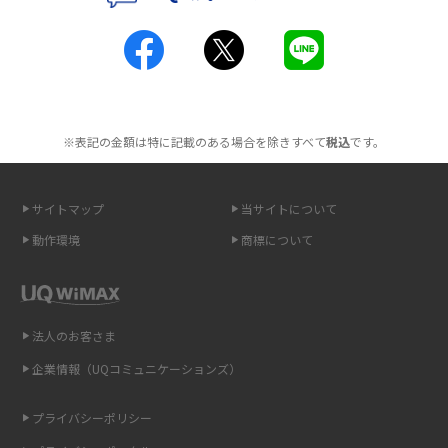
工事不要！置くだけWi-Fiの特徴は？メリット・デメリットや選び方を解説
ポケット型Wi-Fiを月額なしで利用できるのはなぜ？メリット・デメリット
も紹介
※表記の金額は特に記載のある場合を除きすべて
税込
です。
無制限で利用できるポケット型Wi-Fiは？選び方や通信費を抑える方法も紹
介
サイトマップ
当サイトについて
ポケット型Wi-Fi（モバイルWi-Fi）とは？おススメする方の特徴や選び方を
動作環境
商標について
解説
即日受け取りできるポケット型Wi-Fiはある？すぐに使うための方法や注意
点も解説
法人のお客さま
企業情報（UQコミュニケーションズ）
ONU（光回線終端装置）とは？モデム・ルーター・ホームゲートウェイと
の違いを解説
プライバシーポリシー
ギガバイト（GB）とは？1GBの目安やギガが足りない時の対処法を紹介