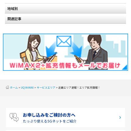
地域別
関連記事
北海道
東北
関東
甲信越
北陸
東海
近畿
ホーム
UQ WiMAX
サービスエリア
近畿エリア速報！エリア拡充情報！
中国
四国
お申し込みをご検討の方へ
九州・沖縄
たっぷり使える
5Gネットをご紹介