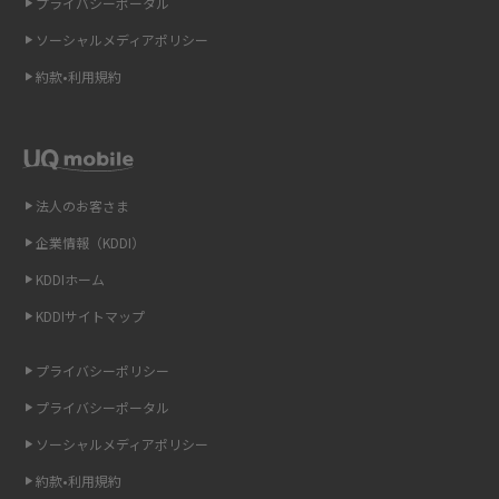
プライバシーポータル
ソーシャルメディアポリシー
Wi-Fi 6とは？Wi-Fi 5との違いやメリットと注意点、規格の種類も解説
約款•利用規約
テザリングはWi-Fiとどう違う？接続方法や注意点を解説！
Wi-Fiを自宅に設置する方法は？必要なことやポイントも紹介
法人のお客さま
光ファイバーとは？仕組みやメリット・デメリットを初心者向けにわかり
やすく解説
企業情報（KDDI）
KDDIホーム
ストリーミング再生とは？ダウンロードとの違いやメリット・デメリット
KDDIサイトマップ
を解説
プライバシーポリシー
6Gとはどんな通信技術？Beyond 5Gや実用化の課題などを解説
プライバシーポータル
引っ越し費用の相場は？ひとり暮らしや家族の場合の目安や費用を抑える
ソーシャルメディアポリシー
方法を解説
約款•利用規約