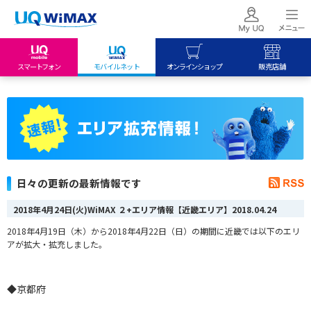
スマートフォン
モバイルネット
オンラインショップ
販売店舗
my UQ WiMAX
UQ mobile
UQ mobile
UQ WiMAX ご契約の方
オンラインショップ
販売店舗
My UQ mobile
UQ WiMAX
UQ WiMAX
UQ mobile ご契約の方
オンラインショップ
販売店舗
UQ mobile
日々の更新の最新情報です
データチャージサイト
2018年4月24日(火)WiMAX ２+エリア情報【近畿エリア】
2018.04.24
2018年4月19日（木）から2018年4月22日（日）の期間に近畿では以下のエリ
アが拡大・拡充しました。
◆京都府