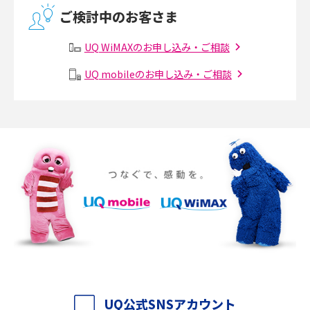
無線LANとは？メリット・デメリットや接続方法を解説
ご検討中のお客さま
有線LANとは？無線LANとの違いやメリット・デメリットを解説
UQ WiMAXのお申し込み・ご相談
メッシュWi-Fiとは？仕組みやメリット・デメリット、中継機との違いを解
UQ mobileのお申し込み・ご相談
説
ポケット型Wi-Fiの使い方は？基本的な手順やつながらない時の対処法を紹
介
ポケット型Wi-Fiをレンタルするメリットとは？選び方や向いている方の特
徴も紹介
持ち運びできるポケット型Wi-Fiのおススメの選び方は？メリット・デメリ
ットも紹介
ポケット型Wi-Fiはクレカなしでも利用できる？口座振替の方法や注意点も
解説
UQ公式SNSアカウント
ポケット型Wi-Fiとは？通信の仕組みやメリット・デメリットを解説