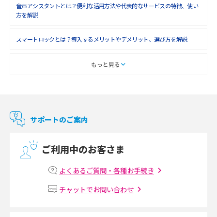
音声アシスタントとは？便利な活用方法や代表的なサービスの特徴、使い
方を解説
スマートロックとは？導入するメリットやデメリット、選び方を解説
スマートテレビとは？特徴や選び方、使い方をわかりやすく解説
もっと見る
Chromecast（クロームキャスト）とは？接続方法や基本的な使い方を解説
マンションで使えるWi-Fiは？種類ごとの特徴や選び方を紹介
サポートのご案内
光回線の速度の目安は？測定方法や遅い時の対策方法も紹介
ご利用中のお客さま
マンションで光回線の利用を始める手順は？設備状況の確認方法も解説
よくあるご質問・各種お手続き
Wi-Fiルーターの設定方法をわかりやすく解説！事前に準備すべきものも紹
チャットでお問い合わせ
介