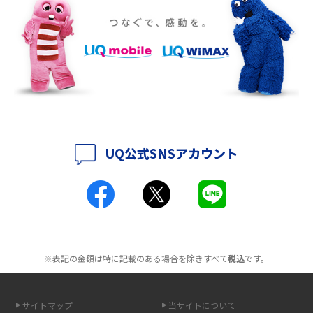
ポケット型Wi-Fiをレンタルするメリットとは？選び方や向いている方の特
徴も紹介
持ち運びできるポケット型Wi-Fiのおススメの選び方は？メリット・デメリ
ットも紹介
ポケット型Wi-Fiはクレカなしでも利用できる？口座振替の方法や注意点も
解説
UQ公式SNSアカウント
ポケット型Wi-Fiとは？通信の仕組みやメリット・デメリットを解説
工事不要！置くだけWi-Fiの特徴は？メリット・デメリットや選び方を解説
ポケット型Wi-Fiを月額なしで利用できるのはなぜ？メリット・デメリット
も紹介
※表記の金額は特に記載のある場合を除きすべて
税込
です。
無制限で利用できるポケット型Wi-Fiは？選び方や通信費を抑える方法も紹
介
サイトマップ
当サイトについて