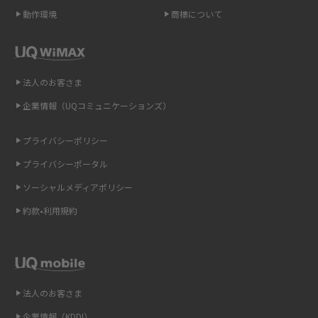
ポケット型Wi-Fi（モバイルWi-Fi）とは？おススメする方の特徴や選び方を
動作環境
商標について
解説
即日受け取りできるポケット型Wi-Fiはある？すぐに使うための方法や注意
点も解説
法人のお客さま
企業情報（UQコミュニケーションズ）
ONU（光回線終端装置）とは？モデム・ルーター・ホームゲートウェイと
の違いを解説
プライバシーポリシー
ギガバイト（GB）とは？1GBの目安やギガが足りない時の対処法を紹介
プライバシーポータル
ソーシャルメディアポリシー
Wi-Fi 6とは？Wi-Fi 5との違いやメリットと注意点、規格の種類も解説
約款•利用規約
テザリングはWi-Fiとどう違う？接続方法や注意点を解説！
Wi-Fiを自宅に設置する方法は？必要なことやポイントも紹介
法人のお客さま
光ファイバーとは？仕組みやメリット・デメリットを初心者向けにわかり
やすく解説
企業情報（KDDI）