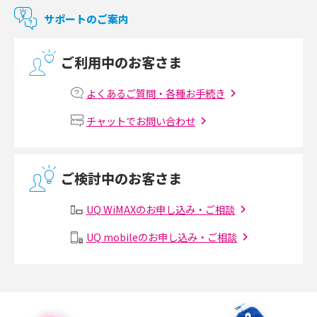
マンションで使えるWi-Fiは？種類ごとの特徴や選び方を紹介
サポートのご案内
光回線の速度の目安は？測定方法や遅い時の対策方法も紹介
ご利用中のお客さま
マンションで光回線の利用を始める手順は？設備状況の確認方法も解説
よくあるご質問・各種お手続き
Wi-Fiルーターの設定方法をわかりやすく解説！事前に準備すべきものも紹
チャットでお問い合わせ
介
無線LANとは？メリット・デメリットや接続方法を解説
ご検討中のお客さま
有線LANとは？無線LANとの違いやメリット・デメリットを解説
UQ WiMAXのお申し込み・ご相談
メッシュWi-Fiとは？仕組みやメリット・デメリット、中継機との違いを解
UQ mobileのお申し込み・ご相談
説
ポケット型Wi-Fiの使い方は？基本的な手順やつながらない時の対処法を紹
介