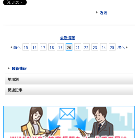
近畿
最新情報
前へ
15
16
17
18
19
20
21
22
23
24
25
次へ
最新情報
地域別
関連記事
北海道
東北
関東
甲信越
北陸