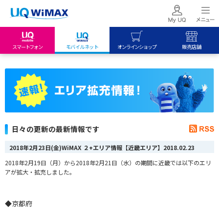
スマートフォン
モバイルネット
オンラインショップ
販売店舗
my UQ WiMAX
UQ mobile
UQ mobile
UQ WiMAX ご契約の方
オンラインショップ
販売店舗
My UQ mobile
UQ WiMAX
UQ WiMAX
UQ mobile ご契約の方
オンラインショップ
販売店舗
UQ mobile
日々の更新の最新情報です
データチャージサイト
2018年2月23日(金)WiMAX ２+エリア情報【近畿エリア】
2018.02.23
2018年2月19日（月）から2018年2月21日（水）の期間に近畿では以下のエリ
アが拡大・拡充しました。
◆京都府