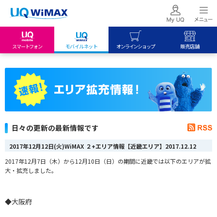
スマートフォン
モバイルネット
オンラインショップ
販売店舗
my UQ WiMAX
UQ mobile
UQ mobile
UQ WiMAX ご契約の方
オンラインショップ
販売店舗
My UQ mobile
UQ WiMAX
UQ WiMAX
UQ mobile ご契約の方
オンラインショップ
販売店舗
UQ mobile
日々の更新の最新情報です
データチャージサイト
2017年12月12日(火)WiMAX ２+エリア情報【近畿エリア】
2017.12.12
2017年12月7日（木）から12月10日（日）の期間に近畿では以下のエリアが拡
大・拡充しました。
◆大阪府