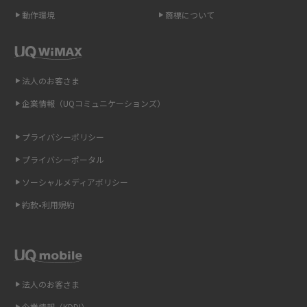
ポケット型Wi-Fi（モバイルWi-Fi）とは？おススメする方の特徴や選び方を
動作環境
商標について
解説
即日受け取りできるポケット型Wi-Fiはある？すぐに使うための方法や注意
点も解説
法人のお客さま
企業情報（UQコミュニケーションズ）
ONU（光回線終端装置）とは？モデム・ルーター・ホームゲートウェイと
の違いを解説
プライバシーポリシー
ギガバイト（GB）とは？1GBの目安やギガが足りない時の対処法を紹介
プライバシーポータル
ソーシャルメディアポリシー
Wi-Fi 6とは？Wi-Fi 5との違いやメリットと注意点、規格の種類も解説
約款•利用規約
テザリングはWi-Fiとどう違う？接続方法や注意点を解説！
Wi-Fiを自宅に設置する方法は？必要なことやポイントも紹介
法人のお客さま
光ファイバーとは？仕組みやメリット・デメリットを初心者向けにわかり
やすく解説
企業情報（KDDI）