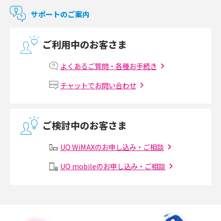
マンションで使えるWi-Fiは？種類ごとの特徴や選び方を紹介
サポートのご案内
光回線の速度の目安は？測定方法や遅い時の対策方法も紹介
ご利用中のお客さま
マンションで光回線の利用を始める手順は？設備状況の確認方法も解説
よくあるご質問・各種お手続き
Wi-Fiルーターの設定方法をわかりやすく解説！事前に準備すべきものも紹
チャットでお問い合わせ
介
無線LANとは？メリット・デメリットや接続方法を解説
ご検討中のお客さま
有線LANとは？無線LANとの違いやメリット・デメリットを解説
UQ WiMAXのお申し込み・ご相談
メッシュWi-Fiとは？仕組みやメリット・デメリット、中継機との違いを解
UQ mobileのお申し込み・ご相談
説
ポケット型Wi-Fiの使い方は？基本的な手順やつながらない時の対処法を紹
介