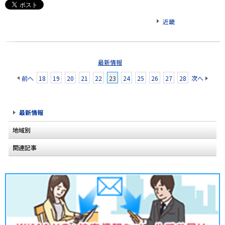
近畿
最新情報
前へ
18
19
20
21
22
23
24
25
26
27
28
次へ
最新情報
地域別
関連記事
北海道
東北
関東
甲信越
北陸