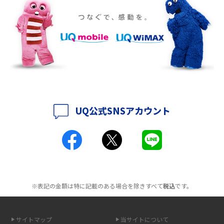
ポケット型Wi-Fiをレンタルするメリットとは？選び方や向いている方の特
徴も紹介
持ち運びできるポケット型Wi-Fiのおススメの選び方は？メリット・デメリ
ットも紹介
ポケット型Wi-Fiはクレカなしでも利用できる？口座振替の方法や注意点も
解説
UQ公式SNSアカウント
ポケット型Wi-Fiとは？通信の仕組みやメリット・デメリットを解説
工事不要！置くだけWi-Fiの特徴は？メリット・デメリットや選び方を解説
ポケット型Wi-Fiを月額なしで利用できるのはなぜ？メリット・デメリット
も紹介
※表記の金額は特に記載のある場合を除きすべて
税込
です。
無制限で利用できるポケット型Wi-Fiは？選び方や通信費を抑える方法も紹
介
サイトマップ
当サイトについて