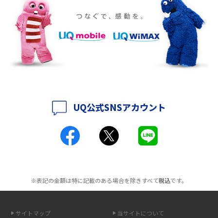
ポケット型Wi-Fiをレンタルするメリットとは？選び方や向いている方の特
徴も紹介
持ち運びできるポケット型Wi-Fiのおススメの選び方は？メリット・デメリ
ットも紹介
ポケット型Wi-Fiはクレカなしでも利用できる？口座振替の方法や注意点も
解説
UQ公式SNSアカウント
ポケット型Wi-Fiとは？通信の仕組みやメリット・デメリットを解説
工事不要！置くだけWi-Fiの特徴は？メリット・デメリットや選び方を解説
ポケット型Wi-Fiを月額なしで利用できるのはなぜ？メリット・デメリット
も紹介
※表記の金額は特に記載のある場合を除きすべて
税込
です。
無制限で利用できるポケット型Wi-Fiは？選び方や通信費を抑える方法も紹
介
サイトマップ
当サイトについて