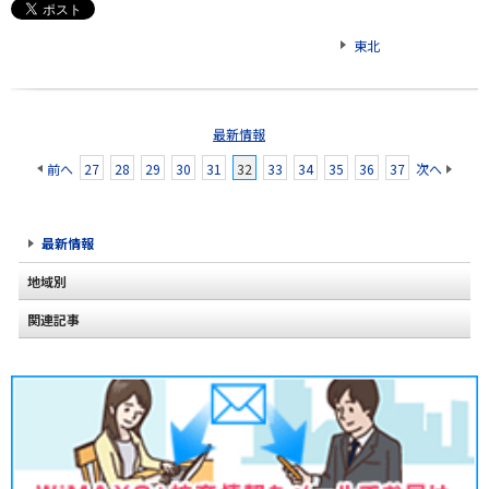
東北
最新情報
前へ
27
28
29
30
31
32
33
34
35
36
37
次へ
最新情報
地域別
関連記事
北海道
東北
関東
甲信越
北陸