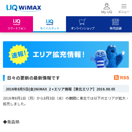
スマートフォン
モバイルネット
オンラインショップ
販売店舗
my UQ WiMAX
UQ mobile
UQ mobile
UQ WiMAX ご契約の方
オンラインショップ
販売店舗
My UQ mobile
UQ WiMAX
UQ WiMAX
UQ mobile ご契約の方
オンラインショップ
販売店舗
UQ mobile
日々の更新の最新情報です
データチャージサイト
2016年8月5日(金)WiMAX ２+エリア情報【東北エリア】
2016.08.05
2016年8月1日（月）から8月3日（水）の期間に東北では以下のエリアが拡大・
拡充しました。
◆青森県