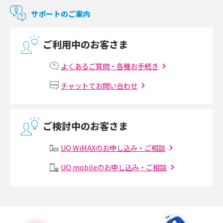
マンションで使えるWi-Fiは？種類ごとの特徴や選び方を紹介
サポートのご案内
光回線の速度の目安は？測定方法や遅い時の対策方法も紹介
ご利用中のお客さま
マンションで光回線の利用を始める手順は？設備状況の確認方法も解説
よくあるご質問・各種お手続き
Wi-Fiルーターの設定方法をわかりやすく解説！事前に準備すべきものも紹
チャットでお問い合わせ
介
無線LANとは？メリット・デメリットや接続方法を解説
ご検討中のお客さま
有線LANとは？無線LANとの違いやメリット・デメリットを解説
UQ WiMAXのお申し込み・ご相談
メッシュWi-Fiとは？仕組みやメリット・デメリット、中継機との違いを解
UQ mobileのお申し込み・ご相談
説
ポケット型Wi-Fiの使い方は？基本的な手順やつながらない時の対処法を紹
介