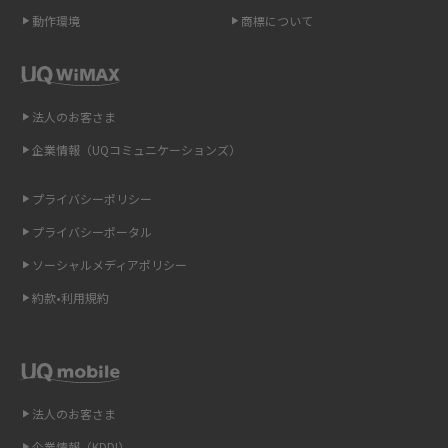
ポケット型Wi-Fi（モバイルWi-Fi）とは？おススメする方の特徴や選び方を
動作環境
商標について
解説
即日受け取りできるポケット型Wi-Fiはある？すぐに使うための方法や注意
点も解説
法人のお客さま
企業情報（UQコミュニケーションズ）
ONU（光回線終端装置）とは？モデム・ルーター・ホームゲートウェイと
の違いを解説
プライバシーポリシー
ギガバイト（GB）とは？1GBの目安やギガが足りない時の対処法を紹介
プライバシーポータル
ソーシャルメディアポリシー
Wi-Fi 6とは？Wi-Fi 5との違いやメリットと注意点、規格の種類も解説
約款•利用規約
テザリングはWi-Fiとどう違う？接続方法や注意点を解説！
Wi-Fiを自宅に設置する方法は？必要なことやポイントも紹介
法人のお客さま
光ファイバーとは？仕組みやメリット・デメリットを初心者向けにわかり
やすく解説
企業情報（KDDI）