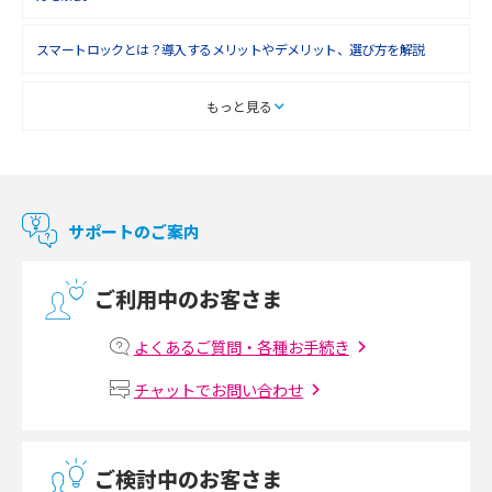
スマートロックとは？導入するメリットやデメリット、選び方を解説
スマートテレビとは？特徴や選び方、使い方をわかりやすく解説
もっと見る
Chromecast（クロームキャスト）とは？接続方法や基本的な使い方を解説
マンションで使えるWi-Fiは？種類ごとの特徴や選び方を紹介
サポートのご案内
光回線の速度の目安は？測定方法や遅い時の対策方法も紹介
ご利用中のお客さま
マンションで光回線の利用を始める手順は？設備状況の確認方法も解説
よくあるご質問・各種お手続き
Wi-Fiルーターの設定方法をわかりやすく解説！事前に準備すべきものも紹
チャットでお問い合わせ
介
無線LANとは？メリット・デメリットや接続方法を解説
ご検討中のお客さま