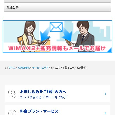
関連記事
北海道
東北
関東
甲信越
北陸
東海
近畿
ホーム
UQ WiMAX
サービスエリア
東北エリア速報！エリア拡充情報！
中国
四国
お申し込みをご検討の方へ
九州・沖縄
たっぷり使える
5Gネットをご紹介
料金プラン・サービス