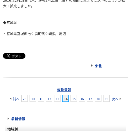
2016年2月18日（木）から2月21日（日）の期間に東北では以下のエリアが拡
大・拡充しました。
◆宮城県
・宮城県宮城郡七ケ浜町代ケ崎浜 周辺
東北
最新情報
前へ
29
30
31
32
33
34
35
36
37
38
39
次へ
最新情報
地域別