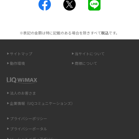
工事不要！置くだけWi-Fiの特徴は？メリット・デメリットや選び方を解説
ポケット型Wi-Fiを月額なしで利用できるのはなぜ？メリット・デメリット
も紹介
※表記の金額は特に記載のある場合を除きすべて
税込
です。
無制限で利用できるポケット型Wi-Fiは？選び方や通信費を抑える方法も紹
介
サイトマップ
当サイトについて
ポケット型Wi-Fi（モバイルWi-Fi）とは？おススメする方の特徴や選び方を
動作環境
商標について
解説
即日受け取りできるポケット型Wi-Fiはある？すぐに使うための方法や注意
点も解説
法人のお客さま
企業情報（UQコミュニケーションズ）
ONU（光回線終端装置）とは？モデム・ルーター・ホームゲートウェイと
の違いを解説
プライバシーポリシー
ギガバイト（GB）とは？1GBの目安やギガが足りない時の対処法を紹介
プライバシーポータル
ソーシャルメディアポリシー