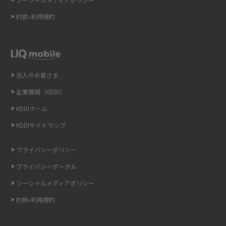
Wi-Fi 6とは？Wi-Fi 5との違いやメリットと注意点、規格の種類も解説
約款•利用規約
テザリングはWi-Fiとどう違う？接続方法や注意点を解説！
Wi-Fiを自宅に設置する方法は？必要なことやポイントも紹介
法人のお客さま
光ファイバーとは？仕組みやメリット・デメリットを初心者向けにわかり
やすく解説
企業情報（KDDI）
KDDIホーム
ストリーミング再生とは？ダウンロードとの違いやメリット・デメリット
KDDIサイトマップ
を解説
プライバシーポリシー
6Gとはどんな通信技術？Beyond 5Gや実用化の課題などを解説
プライバシーポータル
引っ越し費用の相場は？ひとり暮らしや家族の場合の目安や費用を抑える
ソーシャルメディアポリシー
方法を解説
約款•利用規約
スマホがWi-Fiにつながらない原因は？すぐに試せる対処法も紹介！