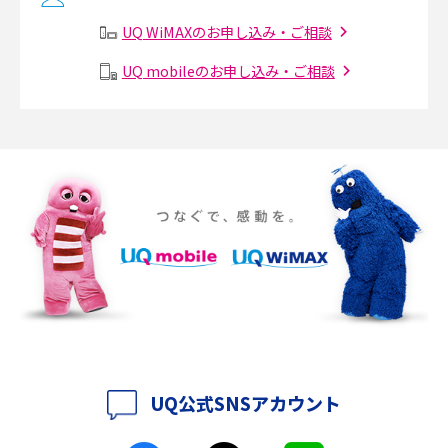
有線LANとは？無線LANとの違いやメリット・デメリットを解説
UQ WiMAXのお申し込み・ご相談
メッシュWi-Fiとは？仕組みやメリット・デメリット、中継機との違いを解
UQ mobileのお申し込み・ご相談
説
ポケット型Wi-Fiの使い方は？基本的な手順やつながらない時の対処法を紹
介
ポケット型Wi-Fiをレンタルするメリットとは？選び方や向いている方の特
徴も紹介
持ち運びできるポケット型Wi-Fiのおススメの選び方は？メリット・デメリ
ットも紹介
ポケット型Wi-Fiはクレカなしでも利用できる？口座振替の方法や注意点も
解説
UQ公式SNSアカウント
ポケット型Wi-Fiとは？通信の仕組みやメリット・デメリットを解説