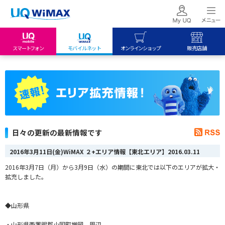
スマートフォン
モバイルネット
オンラインショップ
販売店舗
my UQ WiMAX
UQ mobile
UQ mobile
UQ WiMAX ご契約の方
オンラインショップ
販売店舗
My UQ mobile
UQ WiMAX
UQ WiMAX
UQ mobile ご契約の方
オンラインショップ
販売店舗
UQ mobile
日々の更新の最新情報です
データチャージサイト
2016年3月11日(金)WiMAX ２+エリア情報【東北エリア】
2016.03.11
2016年3月7日（月）から3月9日（水）の期間に東北では以下のエリアが拡大・
拡充しました。
◆山形県
・山形県西置賜郡小国町増岡 周辺