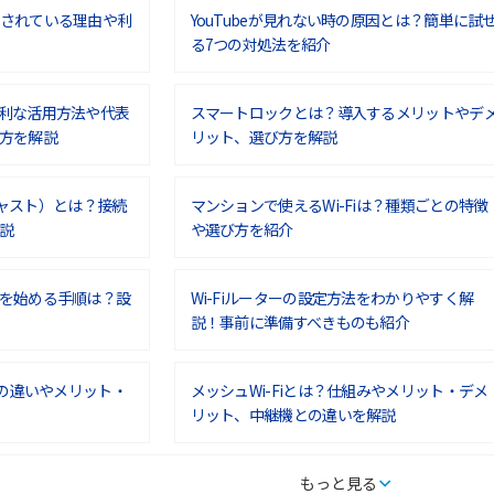
されている理由や利
YouTubeが見れない時の原因とは？簡単に試
る7つの対処法を紹介
利な活用方法や代表
スマートロックとは？導入するメリットやデ
方を解説
リット、選び方を解説
ムキャスト）とは？接続
マンションで使えるWi-Fiは？種類ごとの特徴
説
や選び方を紹介
を始める手順は？設
Wi-Fiルーターの設定方法をわかりやすく解
説！事前に準備すべきものも紹介
との違いやメリット・
メッシュWi-Fiとは？仕組みやメリット・デメ
リット、中継機との違いを解説
タルするメリットと
持ち運びできるポケット型Wi-Fiのおススメの
もっと見る