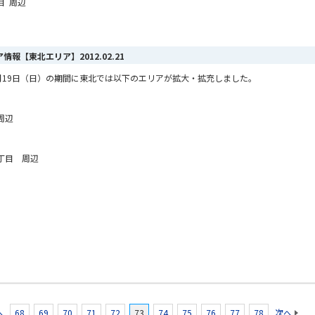
目 周辺
リア情報【東北エリア】
2012.02.21
ら2月19日（日）の期間に東北では以下のエリアが拡大・拡充しました。
周辺
丁目 周辺
へ
68
69
70
71
72
73
74
75
76
77
78
次へ