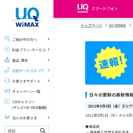
スマートフォン
my UQ WiMAX
トップページ
UQ WiMAX
UQ WiMAX ご契約の方
ご検討中の方へ
My UQ mobile
料金プラン･サービス
UQ mobile ご契約の方
製品･端末
UQ mobile
データチャージサイト
対応サービスエリア
お客さまサポート
キャンペーン一覧
日々の更新の最新情
CMギャラリー
2012年3月9日（金）エリ
(テレビCM･WEB動画)
2012年3月1日（木）から
法人のお客さま
◆青森県
・青森県八戸市大字石手洗 