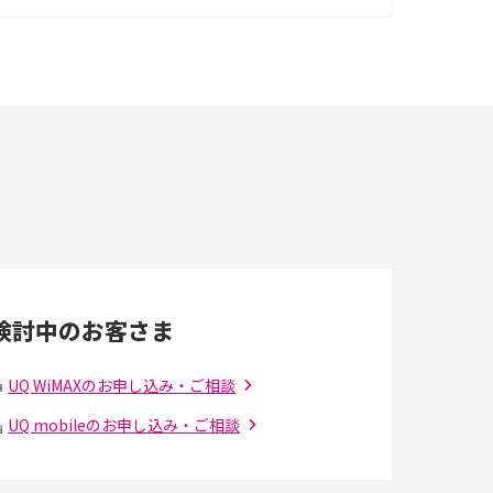
る？口座振替の方法や注意点も解説
ポケット型Wi-Fiを月額なしで利用できるのは
なぜ？メリット・デメリットも紹介
即日受け取りできるポケット型Wi-Fiはある？
すぐに使うための方法や注意点も解説
Wi-Fi 6とは？Wi-Fi 5との違いやメリットと注意
点、規格の種類も解説
検討中のお客さま
光ファイバーとは？仕組みやメリット・デメリ
ットを初心者向けにわかりやすく解説
UQ WiMAXのお申し込み・ご相談
UQ mobileのお申し込み・ご相談
の
引っ越し費用の相場は？ひとり暮らしや家族の
場合の目安や費用を抑える方法を解説