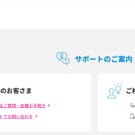
の特徴も紹介
選び方は？メリット・デメリットも紹介
通信の仕組みやメリッ
工事不要！置くだけWi-Fiの特徴は？メリッ
ト・デメリットや選び方を解説
型Wi-Fiは？選び
ポケット型Wi-Fi（モバイルWi-Fi）とは？おス
紹介
スメする方の特徴や選び方を解説
サポートのご案内
とは？モデム・ルータ
ギガバイト（GB）とは？1GBの目安やギガが
の違いを解説
足りない時の対処法を紹介
中のお客さま
ご
う違う？接続方法や注
Wi-Fiを自宅に設置する方法は？必要なことや
ポイントも紹介
るご質問・各種お手続き
トでお問い合わせ
ダウンロードとの違
6Gとはどんな通信技術？Beyond 5Gや実用化
を解説
課題などを解説