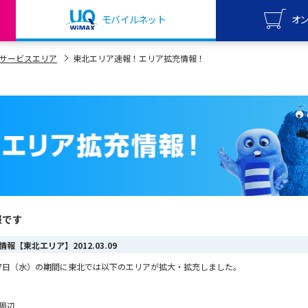
モバイルネット
オ
UQ mo
サービスエリア
東北エリア速報！エリア拡充情報！
オンライ
UQ Wi
オンライ
報です
ア情報【東北エリア】
2012.03.09
3月7日（水）の期間に東北では以下のエリアが拡大・拡充しました。
周辺