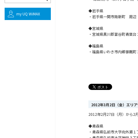
◆岩手県
my UQ WiMAX
・岩手県一関市南新町 周辺
◆宮城県
・宮城県黒川郡富谷町青葉台
◆福島県
・福島県いわき市内郷御厩町
2012年3月2日（金）エリ
2012年2月27日（月）か
◆青森県
・青森県弘前市大字向外瀬１
・青森県弘前市大字神田３丁