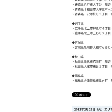
・青森県八戸市大字妙 周辺
・青森県十和田市大字三本木
・青森県三沢市桜町３丁目 
◆岩手県
・岩手県北上市柳原町４丁目
・岩手県北上市上野町２丁目
◆宮城県
・宮城県黒川郡大和町もみじ
◆秋田県
・秋田県能代市昭南町 周辺
・秋田県大館市東台１丁目 
◆福島県
・福島県会津若松市住吉町 
2012年2月28日（火）エ