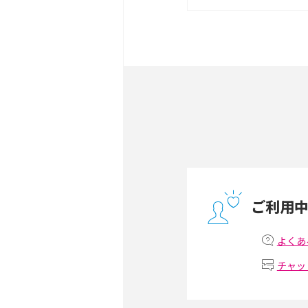
は？選び方や向いている方
ポケット型Wi-Fiとは？
ト・デメリットを解説
無制限で利用できるポケット
方や通信費を抑える方法も
ONU（光回線終端装置）
ー・ホームゲートウェイと
ご利用
テザリングはWi-Fiとど
意点を解説！
よくあ
チャッ
ストリーミング再生とは？
いやメリット・デメリット