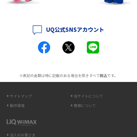
ポケット型Wi-Fiはクレカなしでも利用できる？口座振替の方法や注意点も
解説
UQ公式SNSアカウント
ポケット型Wi-Fiとは？通信の仕組みやメリット・デメリットを解説
工事不要！置くだけWi-Fiの特徴は？メリット・デメリットや選び方を解説
ポケット型Wi-Fiを月額なしで利用できるのはなぜ？メリット・デメリット
も紹介
※表記の金額は特に記載のある場合を除きすべて
税込
です。
無制限で利用できるポケット型Wi-Fiは？選び方や通信費を抑える方法も紹
介
サイトマップ
当サイトについて
ポケット型Wi-Fi（モバイルWi-Fi）とは？おススメする方の特徴や選び方を
動作環境
商標について
解説
即日受け取りできるポケット型Wi-Fiはある？すぐに使うための方法や注意
点も解説
法人のお客さま