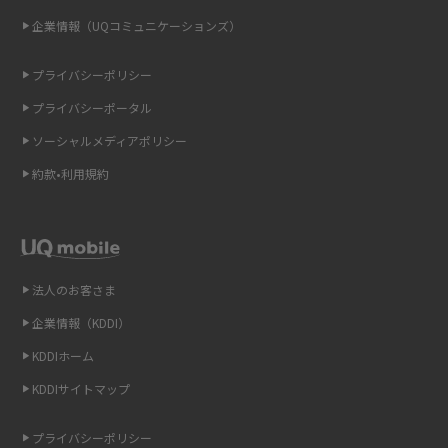
企業情報（UQコミュニケーションズ）
ONU（光回線終端装置）とは？モデム・ルーター・ホームゲートウェイと
の違いを解説
プライバシーポリシー
ギガバイト（GB）とは？1GBの目安やギガが足りない時の対処法を紹介
プライバシーポータル
ソーシャルメディアポリシー
Wi-Fi 6とは？Wi-Fi 5との違いやメリットと注意点、規格の種類も解説
約款•利用規約
テザリングはWi-Fiとどう違う？接続方法や注意点を解説！
Wi-Fiを自宅に設置する方法は？必要なことやポイントも紹介
法人のお客さま
光ファイバーとは？仕組みやメリット・デメリットを初心者向けにわかり
やすく解説
企業情報（KDDI）
KDDIホーム
ストリーミング再生とは？ダウンロードとの違いやメリット・デメリット
KDDIサイトマップ
を解説
プライバシーポリシー
6Gとはどんな通信技術？Beyond 5Gや実用化の課題などを解説