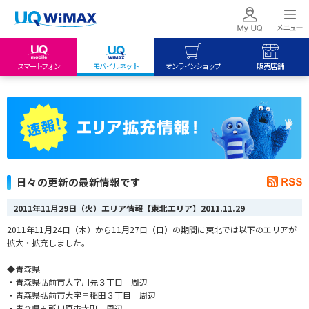
スマートフォン
モバイルネット
オンラインショップ
販売店舗
my UQ WiMAX
UQ mobile
UQ mobile
UQ WiMAX ご契約の方
オンラインショップ
販売店舗
My UQ mobile
UQ WiMAX
UQ WiMAX
UQ mobile ご契約の方
オンラインショップ
販売店舗
UQ mobile
日々の更新の最新情報です
データチャージサイト
2011年11月29日（火）エリア情報【東北エリア】
2011.11.29
2011年11月24日（木）から11月27日（日）の期間に東北では以下のエリアが
拡大・拡充しました。
◆青森県
・青森県弘前市大字川先３丁目 周辺
・青森県弘前市大字早稲田３丁目 周辺
・青森県五所川原市寺町 周辺