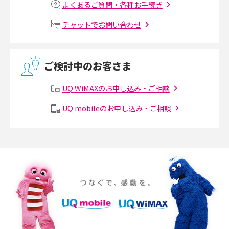
よくあるご質問・各種お手続き
Wi-Fiルーターの設定方法をわかりやすく解説！事前に準備すべきものも紹
チャットでお問い合わせ
介
無線LANとは？メリット・デメリットや接続方法を解説
ご検討中のお客さま
有線LANとは？無線LANとの違いやメリット・デメリットを解説
UQ WiMAXのお申し込み・ご相談
メッシュWi-Fiとは？仕組みやメリット・デメリット、中継機との違いを解
UQ mobileのお申し込み・ご相談
説
ポケット型Wi-Fiの使い方は？基本的な手順やつながらない時の対処法を紹
介
ポケット型Wi-Fiをレンタルするメリットとは？選び方や向いている方の特
徴も紹介
持ち運びできるポケット型Wi-Fiのおススメの選び方は？メリット・デメリ
ットも紹介