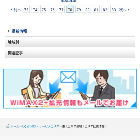
前へ
73
74
75
76
77
78
79
80
81
82
83
次へ
最新情報
地域別
関連記事
北海道
東北
関東
甲信越
北陸
東海
近畿
ホーム
UQ WiMAX
サービスエリア
東北エリア速報！エリア拡充情報！
中国