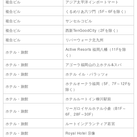
複合ビル
アジア太平洋インポートマート
複合ビル
くるめりあ六ツ門（5F～6Fを除く）
複合ビル
サンセルコビル
複合ビル
西新TenGoodCity（2Fを除く）
複合ビル
リバーウォーク北九州
Active Resorts 福岡八幡（11Fを除
ホテル・旅館
く）
ホテル・旅館
アゴーラ福岡山の上ホテル&スパ
ホテル・旅館
ホテル イル・パラッツォ
ホテルオークラ福岡（5F、7F～12Fを
ホテル・旅館
除く）
ホテル・旅館
ホテルルートイン柳川駅前
リーガロイヤルホテル小倉（B1F～
ホテル・旅館
6F、28F～30F）
ホテル・旅館
ルートイングランティア若宮
ホテル・旅館
Royal Hotel 宗像