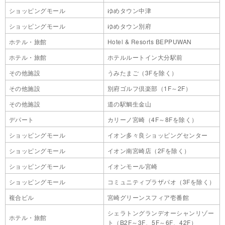
ショッピングモール
ゆめタウン中津
ショッピングモール
ゆめタウン別府
ホテル・旅館
Hotel & Resorts BEPPUWAN
ホテル・旅館
ホテルルートイン大分駅前
その他施設
うみたまご（3Fを除く）
その他施設
別府ゴルフ倶楽部（1F～2F）
その他施設
道の駅鯛生金山
デパート
カリーノ宮崎（4F～8Fを除く）
ショッピングモール
イオン多々良ショッピングセンター
ショッピングモール
イオン南宮崎店（2Fを除く）
ショッピングモール
イオンモール宮崎
ショッピングモール
コミュニティプラザパオ（3Fを除く）
複合ビル
宮崎グリーンスフィア壱番館
シェラトングランデオーシャンリゾー
ホテル・旅館
ト（B2F～3F、5F～6F、42F）