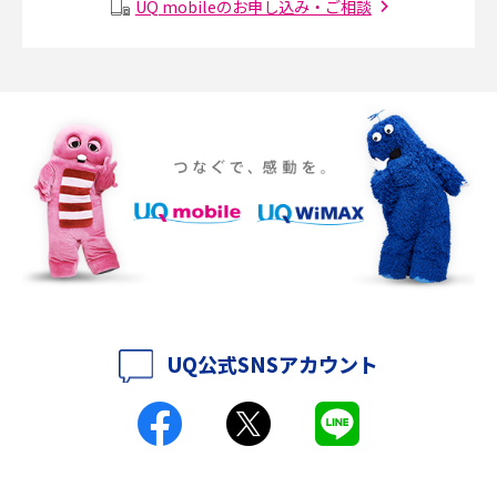
メッシュWi-Fiとは？仕組みやメリット・デメリット、中継機との違いを解
UQ mobileのお申し込み・ご相談
説
ポケット型Wi-Fiの使い方は？基本的な手順やつながらない時の対処法を紹
介
ポケット型Wi-Fiをレンタルするメリットとは？選び方や向いている方の特
徴も紹介
持ち運びできるポケット型Wi-Fiのおススメの選び方は？メリット・デメリ
ットも紹介
ポケット型Wi-Fiはクレカなしでも利用できる？口座振替の方法や注意点も
解説
UQ公式SNSアカウント
ポケット型Wi-Fiとは？通信の仕組みやメリット・デメリットを解説
工事不要！置くだけWi-Fiの特徴は？メリット・デメリットや選び方を解説
ポケット型Wi-Fiを月額なしで利用できるのはなぜ？メリット・デメリット