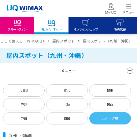
スマートフォン
モバイルネット
オンラインショップ
販売店舗
my UQ WiMAX
UQ mobile
UQ mobile
ここで使える！WiMAX 2+
屋内スポット
屋内スポット（九州・沖縄）
UQ WiMAX ご契約の方
オンラインショップ
販売店舗
屋内スポット（九州・沖縄）
My UQ mobile
UQ WiMAX
UQ WiMAX
UQ mobile ご契約の方
オンラインショップ
販売店舗
メニュー
UQ mobile
データチャージサイト
北海道
東北
関東
中部
北陸
関西
中国
四国
九州・沖縄
九州・沖縄