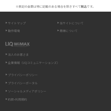
も紹介
※表記の金額は特に記載のある場合を除きすべて
税込
です。
無制限で利用できるポケット型Wi-Fiは？選び方や通信費を抑える方法も紹
介
サイトマップ
当サイトについて
動作環境
商標について
ポケット型Wi-Fi（モバイルWi-Fi）とは？おススメする方の特徴や選び方を
解説
即日受け取りできるポケット型Wi-Fiはある？すぐに使うための方法や注意
法人のお客さま
点も解説
企業情報（UQコミュニケーションズ）
ONU（光回線終端装置）とは？モデム・ルーター・ホームゲートウェイと
の違いを解説
プライバシーポリシー
プライバシーポータル
ギガバイト（GB）とは？1GBの目安やギガが足りない時の対処法を紹介
ソーシャルメディアポリシー
Wi-Fi 6とは？Wi-Fi 5との違いやメリットと注意点、規格の種類も解説
約款•利用規約
テザリングはWi-Fiとどう違う？接続方法や注意点を解説！