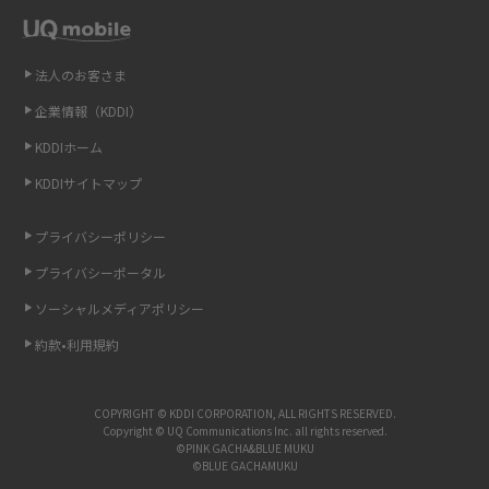
Wi-Fiを自宅に設置する方法は？必要なことやポイントも紹介
法人のお客さま
光ファイバーとは？仕組みやメリット・デメリットを初心者向けにわかり
企業情報（KDDI）
やすく解説
KDDIホーム
ストリーミング再生とは？ダウンロードとの違いやメリット・デメリット
KDDIサイトマップ
を解説
プライバシーポリシー
6Gとはどんな通信技術？Beyond 5Gや実用化の課題などを解説
プライバシーポータル
ソーシャルメディアポリシー
引っ越し費用の相場は？ひとり暮らしや家族の場合の目安や費用を抑える
方法を解説
約款•利用規約
スマホがWi-Fiにつながらない原因は？すぐに試せる対処法も紹介！
COPYRIGHT © KDDI CORPORATION, ALL RIGHTS RESERVED.
Copyright © UQ Communications Inc. all rights reserved.
UQ WiMAXの評判は？特徴やメリット・デメリットを口コミと併せて紹介
©PINK GACHA&BLUE MUKU
©BLUE GACHAMUKU