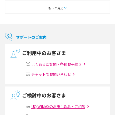
スマートテレビとは？特徴や選び方、使い方をわかりやすく解説
もっと見る
Chromecast（クロームキャスト）とは？接続方法や基本的な使い方を解説
マンションで使えるWi-Fiは？種類ごとの特徴や選び方を紹介
サポートのご案内
光回線の速度の目安は？測定方法や遅い時の対策方法も紹介
ご利用中のお客さま
マンションで光回線の利用を始める手順は？設備状況の確認方法も解説
よくあるご質問・各種お手続き
Wi-Fiルーターの設定方法をわかりやすく解説！事前に準備すべきものも紹
チャットでお問い合わせ
介
無線LANとは？メリット・デメリットや接続方法を解説
ご検討中のお客さま
有線LANとは？無線LANとの違いやメリット・デメリットを解説
UQ WiMAXのお申し込み・ご相談