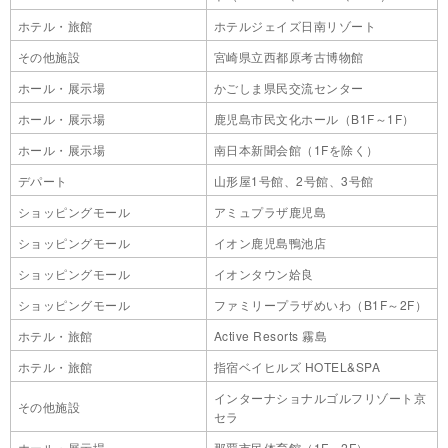
ホテル・旅館
ホテルジェイズ日南リゾート
その他施設
宮崎県立西都原考古博物館
ホール・展示場
かごしま県民交流センター
ホール・展示場
鹿児島市民文化ホール（B1F～1F）
ホール・展示場
南日本新聞会館（1Fを除く）
デパート
山形屋1号館、2号館、3号館
ショッピングモール
アミュプラザ鹿児島
ショッピングモール
イオン鹿児島鴨池店
ショッピングモール
イオンタウン姶良
ショッピングモール
ファミリープラザめいわ（B1F～2F）
ホテル・旅館
Active Resorts 霧島
ホテル・旅館
指宿ベイヒルズ HOTEL&SPA
インターナショナルゴルフリゾート京
その他施設
セラ
ホール・展示場
那覇市民体育館（1F～2F）