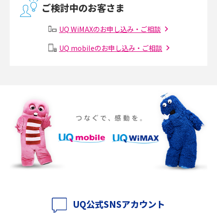
ご検討中のお客さま
有線LANとは？無線LANとの違いやメリット・デメリットを解説
UQ WiMAXのお申し込み・ご相談
メッシュWi-Fiとは？仕組みやメリット・デメリット、中継機との違いを解
UQ mobileのお申し込み・ご相談
説
ポケット型Wi-Fiの使い方は？基本的な手順やつながらない時の対処法を紹
介
ポケット型Wi-Fiをレンタルするメリットとは？選び方や向いている方の特
徴も紹介
持ち運びできるポケット型Wi-Fiのおススメの選び方は？メリット・デメリ
ットも紹介
ポケット型Wi-Fiはクレカなしでも利用できる？口座振替の方法や注意点も
解説
UQ公式SNSアカウント
ポケット型Wi-Fiとは？通信の仕組みやメリット・デメリットを解説