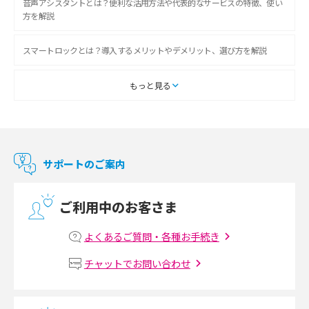
音声アシスタントとは？便利な活用方法や代表的なサービスの特徴、使い
方を解説
スマートロックとは？導入するメリットやデメリット、選び方を解説
スマートテレビとは？特徴や選び方、使い方をわかりやすく解説
もっと見る
Chromecast（クロームキャスト）とは？接続方法や基本的な使い方を解説
マンションで使えるWi-Fiは？種類ごとの特徴や選び方を紹介
サポートのご案内
光回線の速度の目安は？測定方法や遅い時の対策方法も紹介
ご利用中のお客さま
マンションで光回線の利用を始める手順は？設備状況の確認方法も解説
よくあるご質問・各種お手続き
Wi-Fiルーターの設定方法をわかりやすく解説！事前に準備すべきものも紹
チャットでお問い合わせ
介
無線LANとは？メリット・デメリットや接続方法を解説