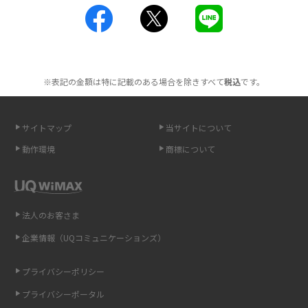
工事不要！置くだけWi-Fiの特徴は？メリット・デメリットや選び方を解説
ポケット型Wi-Fiを月額なしで利用できるのはなぜ？メリット・デメリット
も紹介
※表記の金額は特に記載のある場合を除きすべて
税込
です。
無制限で利用できるポケット型Wi-Fiは？選び方や通信費を抑える方法も紹
介
サイトマップ
当サイトについて
動作環境
商標について
ポケット型Wi-Fi（モバイルWi-Fi）とは？おススメする方の特徴や選び方を
解説
即日受け取りできるポケット型Wi-Fiはある？すぐに使うための方法や注意
法人のお客さま
点も解説
企業情報（UQコミュニケーションズ）
ONU（光回線終端装置）とは？モデム・ルーター・ホームゲートウェイと
の違いを解説
プライバシーポリシー
プライバシーポータル
ギガバイト（GB）とは？1GBの目安やギガが足りない時の対処法を紹介