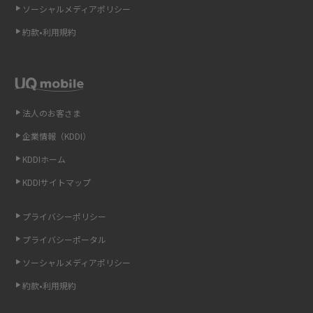
ソーシャルメディアポリシー
Wi-Fi 6とは？Wi-Fi 5との違いやメリットと注意点、規格の種類も解説
約款•利用規約
テザリングはWi-Fiとどう違う？接続方法や注意点を解説！
Wi-Fiを自宅に設置する方法は？必要なことやポイントも紹介
法人のお客さま
光ファイバーとは？仕組みやメリット・デメリットを初心者向けにわかり
企業情報（KDDI）
やすく解説
KDDIホーム
ストリーミング再生とは？ダウンロードとの違いやメリット・デメリット
KDDIサイトマップ
を解説
プライバシーポリシー
6Gとはどんな通信技術？Beyond 5Gや実用化の課題などを解説
プライバシーポータル
ソーシャルメディアポリシー
引っ越し費用の相場は？ひとり暮らしや家族の場合の目安や費用を抑える
方法を解説
約款•利用規約
スマホがWi-Fiにつながらない原因は？すぐに試せる対処法も紹介！