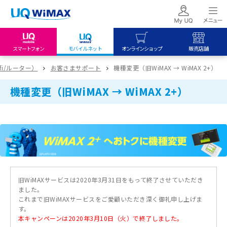
スマートフォン
モバイルネット
オンラインショップ
販売店舗
my UQ WiMAX
UQ mobile
UQ mobile
ifi/ルーター）
お客さまサポート
機種変更（旧WiMAX → WiMAX 2+）
UQ WiMAX ご契約の方
オンラインショップ
販売店舗
機種変更（旧WiMAX → WiMAX 2+）
My UQ mobile
UQ WiMAX
UQ WiMAX
UQ mobile ご契約の方
オンラインショップ
販売店舗
UQ mobile
データチャージサイト
旧WiMAXサービスは2020年3月31日をもって終了させていただき
ました。
これまで旧WiMAXサービスをご愛顧いただき深く御礼申し上げま
す。
本キャンペーンは2020年3月10日（火）で終了しました。