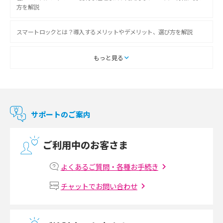
方を解説
スマートロックとは？導入するメリットやデメリット、選び方を解説
スマートテレビとは？特徴や選び方、使い方をわかりやすく解説
もっと見る
Chromecast（クロームキャスト）とは？接続方法や基本的な使い方を解説
マンションで使えるWi-Fiは？種類ごとの特徴や選び方を紹介
サポートのご案内
光回線の速度の目安は？測定方法や遅い時の対策方法も紹介
ご利用中のお客さま
マンションで光回線の利用を始める手順は？設備状況の確認方法も解説
よくあるご質問・各種お手続き
Wi-Fiルーターの設定方法をわかりやすく解説！事前に準備すべきものも紹
チャットでお問い合わせ
介
無線LANとは？メリット・デメリットや接続方法を解説