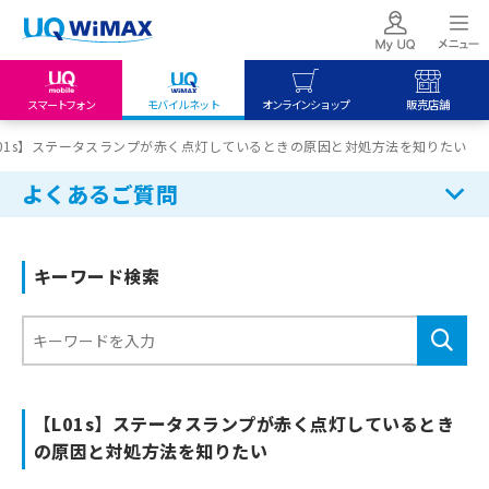
スマートフォン
モバイルネット
オンラインショップ
販売店舗
my UQ WiMAX
UQ mobile
UQ mobile
L01s】ステータスランプが赤く点灯しているときの原因と対処方法を知りたい
UQ WiMAX ご契約の方
オンラインショップ
販売店舗
よくあるご質問
My UQ mobile
UQ WiMAX
UQ WiMAX
UQ mobile ご契約の方
オンラインショップ
販売店舗
キーワード検索
UQ mobile
データチャージサイト
【L01s】ステータスランプが赤く点灯しているとき
の原因と対処方法を知りたい