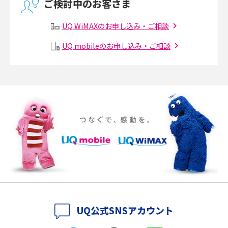
ご検討中のお客さま
有線LANとは？無線LANとの違いやメリット・デメリットを解説
UQ WiMAXのお申し込み・ご相談
メッシュWi-Fiとは？仕組みやメリット・デメリット、中継機との違いを解
UQ mobileのお申し込み・ご相談
説
ポケット型Wi-Fiの使い方は？基本的な手順やつながらない時の対処法を紹
介
ポケット型Wi-Fiをレンタルするメリットとは？選び方や向いている方の特
徴も紹介
持ち運びできるポケット型Wi-Fiのおススメの選び方は？メリット・デメリ
ットも紹介
ポケット型Wi-Fiはクレカなしでも利用できる？口座振替の方法や注意点も
解説
UQ公式SNSアカウント
ポケット型Wi-Fiとは？通信の仕組みやメリット・デメリットを解説