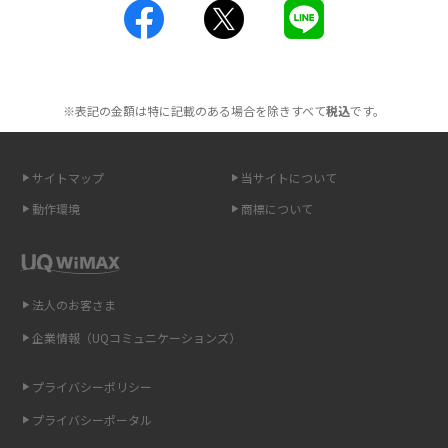
工事不要！置くだけWi-Fiの特徴は？メリット・デメリットや選び方を解説
ポケット型Wi-Fiを月額なしで利用できるのはなぜ？メリット・デメリット
も紹介
※表記の金額は特に記載のある場合を除きすべて
税込
です。
無制限で利用できるポケット型Wi-Fiは？選び方や通信費を抑える方法も紹
介
サイトマップ
当サイトについて
動作環境
商標について
ポケット型Wi-Fi（モバイルWi-Fi）とは？おススメする方の特徴や選び方を
解説
即日受け取りできるポケット型Wi-Fiはある？すぐに使うための方法や注意
法人のお客さま
点も解説
企業情報（UQコミュニケーションズ）
ONU（光回線終端装置）とは？モデム・ルーター・ホームゲートウェイと
の違いを解説
プライバシーポリシー
プライバシーポータル
ギガバイト（GB）とは？1GBの目安やギガが足りない時の対処法を紹介