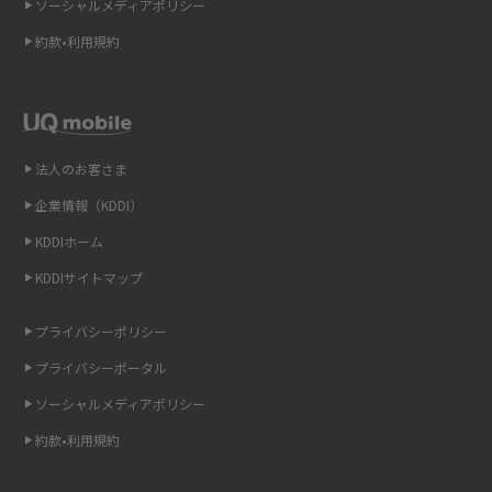
ソーシャルメディアポリシー
Wi-Fi 6とは？Wi-Fi 5との違いやメリットと注意点、規格の種類も解説
約款•利用規約
テザリングはWi-Fiとどう違う？接続方法や注意点を解説！
Wi-Fiを自宅に設置する方法は？必要なことやポイントも紹介
法人のお客さま
光ファイバーとは？仕組みやメリット・デメリットを初心者向けにわかり
企業情報（KDDI）
やすく解説
KDDIホーム
ストリーミング再生とは？ダウンロードとの違いやメリット・デメリット
KDDIサイトマップ
を解説
プライバシーポリシー
6Gとはどんな通信技術？Beyond 5Gや実用化の課題などを解説
プライバシーポータル
引っ越し費用の相場は？ひとり暮らしや家族の場合の目安や費用を抑える
ソーシャルメディアポリシー
方法を解説
約款•利用規約
スマホがWi-Fiにつながらない原因は？すぐに試せる対処法も紹介！