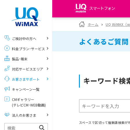
スマートフォン
my UQ WiMAX
ホーム
UQ WiMAX（
UQ WiMAX ご契約の方
ご検討中の方へ
よくあるご質問
My UQ mobile
料金プラン･サービス
UQ mobile ご契約の方
製品･端末
UQ mobile
データチャージサイト
対応サービスエリア
キーワード検
お客さまサポート
キャンペーン一覧
CMギャラリー
(テレビCM･WEB動画)
法人のお客さま
スペースで区切って複数語検索が