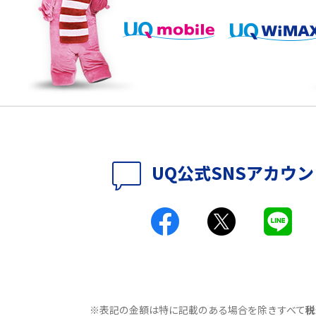
説
パソコンやスマホで確
テレワークに必要なもの4選！充実させるため
のアイテムや継続のポイントも解説
時に考えられる原因9つ
LINEで動画が送れない7つの原因と対処法を紹
介！長さ・容量についても解説
時に考えられる10の原
UQ WiMAXがつながらないのはなぜ？12個の原
UQ公式SNSアカウ
因と対処法、改善されない時の手段を解説
付きアクセス）とは？
Wi-Fiの速度を上げる方法13選！遅い原因と対
処法を紹介
原因は？自宅でできる
Wi-Fiのバンドステアリング機能とは？メリッ
トやデメリット、接続方法を解説
※表記の金額は特に記載のある場合を除きすべて
税