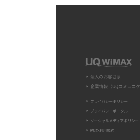
Wi-Fi中継器の設定方法
時の原因や対処法も解説
Wi-Fiのアクセスポイン
違いや接続手順、注意点も
Wi-FiのWPS機能とは？A
法、接続できない時の対処
法人のお客さま
企業情報（UQコミュニ
Wi-Fiのパスワードを確
認ができない場合の対処法
プライバシーポリシー
プライバシーポータル
LANケーブルのカテゴリ
ソーシャルメディアポリシー
方・選び方をわかりやすく
約款•利用規約