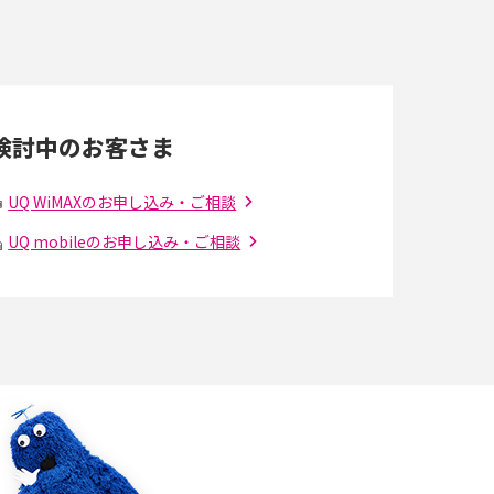
すぐに使うための方法や注意点も解説
Wi-Fi 6とは？Wi-Fi 5との違いやメリットと注意
点、規格の種類も解説
検討中のお客さま
光ファイバーとは？仕組みやメリット・デメリ
ットを初心者向けにわかりやすく解説
UQ WiMAXのお申し込み・ご相談
UQ mobileのお申し込み・ご相談
の
引っ越し費用の相場は？ひとり暮らしや家族の
場合の目安や費用を抑える方法を解説
アップロードが遅い原因とは？起こり得る問題
と解決方法を解説
5Gの「ミリ波」ってどんな電波？Sub6との違
解
い・利用の注意点を解説