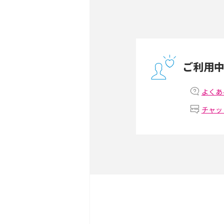
方や通信費を抑える方法も
ONU（光回線終端装置）
ー・ホームゲートウェイと
ご利用
テザリングはWi-Fiとど
意点を解説！
よくあ
チャッ
ストリーミング再生とは？
いやメリット・デメリット
スマホがWi-Fiにつなが
試せる対処法も紹介！
ネットフリックスに適した
視聴するための方法も解説