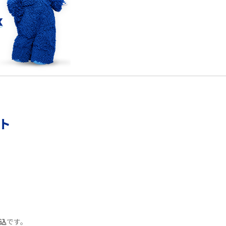
リモートワークの環境を整える3つのポイン
ト！おススメのアイテムも紹介
YouTubeが重い・遅い・止まるのはなぜ？原因
と9つの対処法を解説
ント
Wi-Fiの認証エラーとは？認証できない主な原
因と7つの対処方を紹介
Wi-Fiルーターを再起動する2つの方法！メリッ
トや注意点なども解説
Wi-FiをPPPoE接続する方法は？IPoE接続との
違いや注意点をわかりやすく解説
込
です。