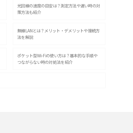
光回線の速度の目安は？測定方法や遅い時の対
策方法も紹介
無線LANとは？メリット・デメリットや接続方
法を解説
ポケット型Wi-Fiの使い方は？基本的な手順や
つながらない時の対処法を紹介
ポケット型Wi-Fiはクレカなしでも利用でき
る？口座振替の方法や注意点も解説
ポケット型Wi-Fiを月額なしで利用できるのは
なぜ？メリット・デメリットも紹介
即日受け取りできるポケット型Wi-Fiはある？