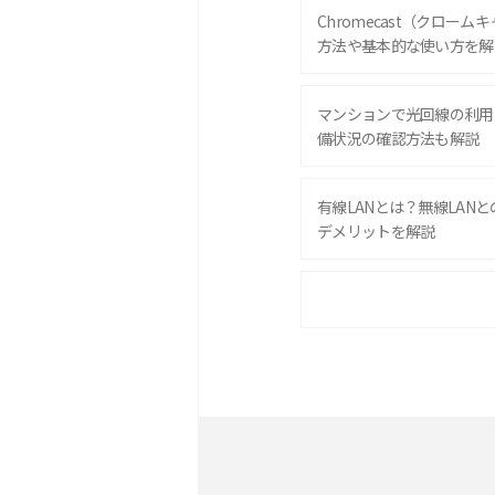
Chromecast（クロー
方法や基本的な使い方を解
マンションで光回線の利用
備状況の確認方法も解説
有線LANとは？無線LAN
デメリットを解説
ポケット型Wi-Fiをレン
は？選び方や向いている方
ポケット型Wi-Fiとは？
ト・デメリットを解説
無制限で利用できるポケット