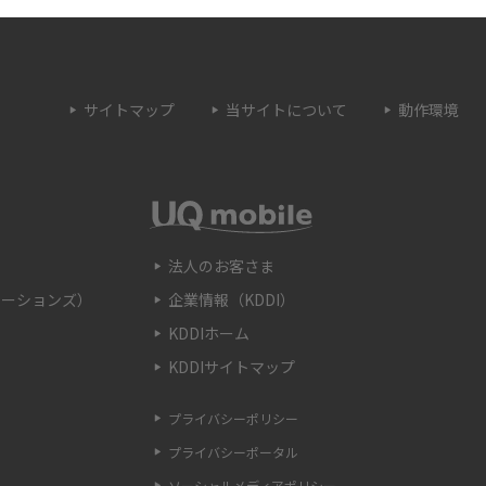
とは？うまくいかない
Wi-Fi接続が簡単にできるWPSボタンとは？接
続手順や利用シーンを紹介
サイトマップ
当サイトについて
動作環境
トとは？ルーターとの
Wi-Fiのブリッジモードとは？特徴やメリッ
解説
ト、使用する時の注意点などを解説
OSSとの違いや接続方
Wi-Fiのaとgの違いとは？それぞれの特徴や主
を解説
に使うシーンを解説
法人のお客さま
ケーションズ）
企業情報（KDDI）
認する方法を解説！確
Wi-Fiの自動接続方法をわかりやすく解説！注
KDDIホーム
も紹介
意点や接続できない際の対処法も紹介
KDDIサイトマップ
とは？種類や見分け
FTTHとは？光回線の配線方式の種類やメリッ
プライバシーポリシー
解説
ト、注意点を解説
プライバシーポータル
ソーシャルメディアポリシー