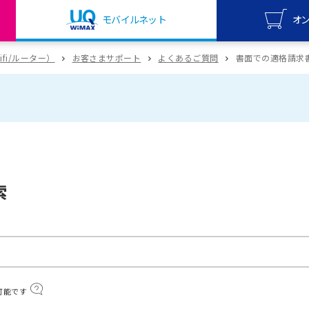
モバイルネット
オ
UQ mo
wifi/ルーター）
お客さまサポート
よくあるご質問
書面での適格請求
オンライ
UQ Wi
オンライ
索
可能です