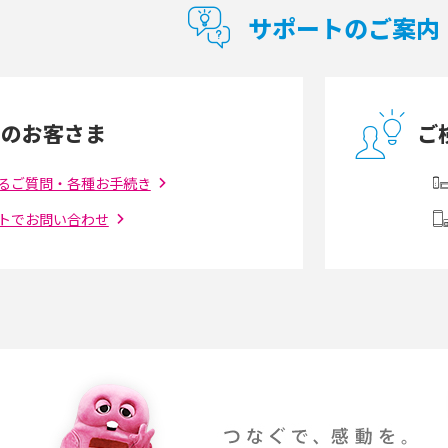
紹介
スメする方の特徴や選び方を解説
サポートのご案内
とは？モデム・ルータ
ギガバイト（GB）とは？1GBの目安やギガが
の違いを解説
足りない時の対処法を紹介
中のお客さま
ご
う違う？接続方法や注
Wi-Fiを自宅に設置する方法は？必要なことや
ポイントも紹介
るご質問・各種お手続き
トでお問い合わせ
ダウンロードとの違
6Gとはどんな通信技術？Beyond 5Gや実用化
を解説
課題などを解説
らない原因は？すぐに
UQ WiMAXの評判は？特徴やメリット・デメリ
ットを口コミと併せて紹介
YouTubeの音が出ない原因とは？スマホ
通信速度は？快適に
（iPhone・Android）とパソコンの対処法を