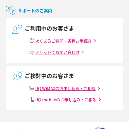
マンションで使えるWi-Fiは？種類ごとの特徴や選び方を紹介
サポートのご案内
光回線の速度の目安は？測定方法や遅い時の対策方法も紹介
ご利用中のお客さま
マンションで光回線の利用を始める手順は？設備状況の確認方法も解説
よくあるご質問・各種お手続き
Wi-Fiルーターの設定方法をわかりやすく解説！事前に準備すべきものも紹
チャットでお問い合わせ
介
無線LANとは？メリット・デメリットや接続方法を解説
ご検討中のお客さま
有線LANとは？無線LANとの違いやメリット・デメリットを解説
UQ WiMAXのお申し込み・ご相談
メッシュWi-Fiとは？仕組みやメリット・デメリット、中継機との違いを解
UQ mobileのお申し込み・ご相談
説
ポケット型Wi-Fiの使い方は？基本的な手順やつながらない時の対処法を紹
介