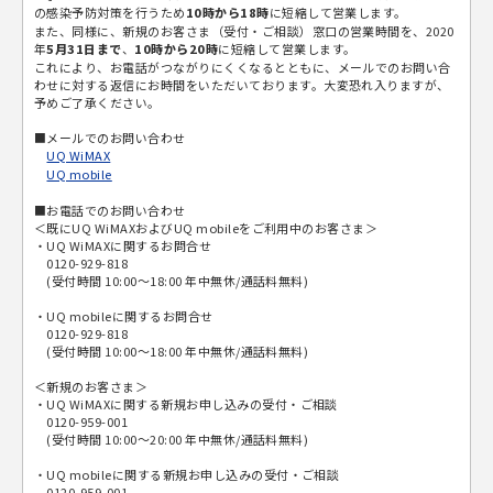
の感染予防対策を行うため
10時から18時
に短縮して営業します。
また、同様に、新規のお客さま（受付・ご相談）窓口の営業時間を、2020
年
5月31日まで
、
10時から20時
に短縮して営業します。
これにより、お電話がつながりにくくなるとともに、メールでのお問い合
わせに対する返信にお時間をいただいております。大変恐れ入りますが、
予めご了承ください。
■メールでのお問い合わせ
UQ WiMAX
UQ mobile
■お電話でのお問い合わせ
＜既にUQ WiMAXおよびUQ mobileをご利用中のお客さま＞
・UQ WiMAXに関するお問合せ
0120-929-818
(受付時間 10:00～18:00 年中無休/通話料無料)
・UQ mobileに関するお問合せ
0120-929-818
(受付時間 10:00～18:00 年中無休/通話料無料)
＜新規のお客さま＞
・UQ WiMAXに関する新規お申し込みの受付・ご相談
0120-959-001
(受付時間 10:00～20:00 年中無休/通話料無料)
・UQ mobileに関する新規お申し込みの受付・ご相談
0120-959-001