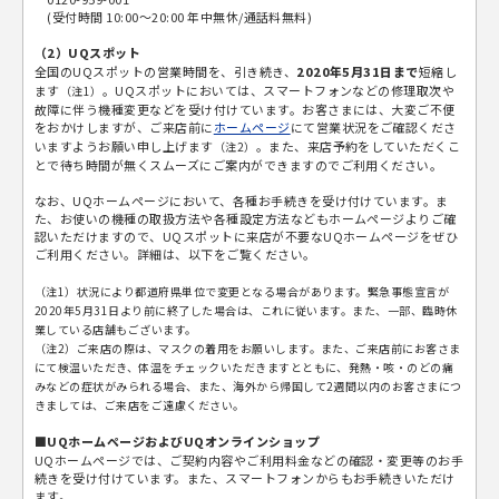
(受付時間 10:00～20:00 年中無休/通話料無料)
（2）UQスポット
全国のUQスポットの営業時間を、引き続き、
2020年5月31日まで
短縮し
ます
。UQスポットにおいては、スマートフォンなどの修理取次や
（注1）
故障に伴う機種変更などを受け付けています。お客さまには、大変ご不便
をおかけしますが、ご来店前に
ホームページ
にて営業状況をご確認くださ
いますようお願い申し上げます
。また、来店予約をしていただくこ
（注2）
とで待ち時間が無くスムーズにご案内ができますのでご利用ください。
なお、UQホームページにおいて、各種お手続きを受け付けています。ま
た、お使いの機種の取扱方法や各種設定方法などもホームページよりご確
認いただけますので、UQスポットに来店が不要なUQホームページをぜひ
ご利用ください。詳細は、以下をご覧ください。
（注1）状況により都道府県単位で変更となる場合があります。緊急事態宣言が
2020年5月31日より前に終了した場合は、これに従います。また、一部、臨時休
業している店舗もございます。
（注2）ご来店の際は、マスクの着用をお願いします。また、ご来店前にお客さま
にて検温いただき、体温をチェックいただきますとともに、発熱・咳・のどの痛
みなどの症状がみられる場合、また、海外から帰国して2週間以内のお客さまにつ
きましては、ご来店をご遠慮ください。
■UQホームページおよびUQオンラインショップ
UQホームページでは、ご契約内容やご利用料金などの確認・変更等のお手
続きを受け付けています。また、スマートフォンからもお手続きいただけ
ます。