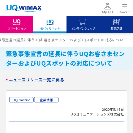
スマートフォン
モバイルネット
オンラインショップ
販売店舗
my UQ WiMAX
UQ mobile
UQ mobile
事態宣言の延長に伴うUQお客さまセンターおよびUQスポットの対応について
UQ WiMAX ご契約の方
オンラインショップ
販売店舗
緊急事態宣言の延長に伴うUQお客さまセン
My UQ mobile
UQ WiMAX
UQ WiMAX
ターおよびUQスポットの対応について
UQ mobile ご契約の方
オンラインショップ
販売店舗
UQ mobile
ニュースリリース一覧に戻る
データチャージサイト
UQ mobile
企業情報
2020年5月5日
UQコミュニケーションズ株式会社