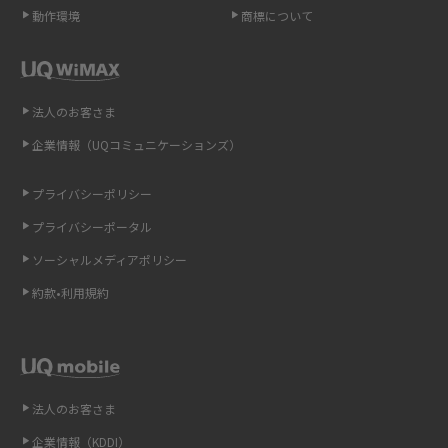
動作環境
商標について
ポケット型Wi-Fi（モバイルWi-Fi）とは？おススメする方の特徴や選び方を
解説
即日受け取りできるポケット型Wi-Fiはある？すぐに使うための方法や注意
法人のお客さま
点も解説
企業情報（UQコミュニケーションズ）
ONU（光回線終端装置）とは？モデム・ルーター・ホームゲートウェイと
の違いを解説
プライバシーポリシー
プライバシーポータル
ギガバイト（GB）とは？1GBの目安やギガが足りない時の対処法を紹介
ソーシャルメディアポリシー
Wi-Fi 6とは？Wi-Fi 5との違いやメリットと注意点、規格の種類も解説
約款•利用規約
テザリングはWi-Fiとどう違う？接続方法や注意点を解説！
Wi-Fiを自宅に設置する方法は？必要なことやポイントも紹介
法人のお客さま
光ファイバーとは？仕組みやメリット・デメリットを初心者向けにわかり
企業情報（KDDI）