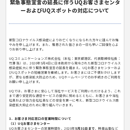
緊急事態宣言の延長に伴うUQお客さまセンタ
ーおよびUQスポットの対応について
新型コロナウイルス感染症によりお亡くなりになられた方々に謹んでお悔
やみを申し上げます。また、罹患された皆さまの一日も早いご回復を心よ
りお祈り申し上げます。
UQコミュニケーションズ株式会社（本社：東京都港区、代表取締役社長：
竹澤 浩）は、2020年5月4日に日本政府から発令された新型コロナウイルス
感染症拡大に伴う緊急事態宣言の延長を踏まえ、UQお客さまセンターおよ
びUQスポットの短縮営業を継続します。お客さまにはご不便おかけします
が、更なる感染拡大防止のため、UQホームページでのお手続きのご利用を
お願い申し上げます。
UQでは、お客さまに安心して当社サービスをご利用いただけるよう、これ
まで通り安定的な通信サービスの提供に努めるとともに、お客さまや当社
社員および協力会社社員などの安全を第一に考え、新型コロナウイルス感
染症拡大抑止のために取り組んでいきます。
1．お客さま対応窓口の営業時間について
（1）UQお客さまセンター
UQお客さまセンターの営業時間を、2020年
5月31日まで
、時差出勤など