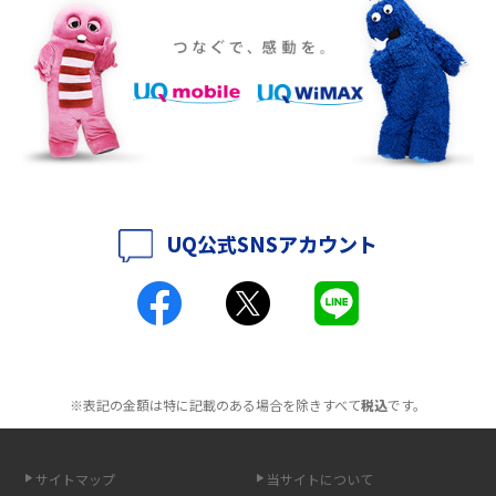
ポケット型Wi-Fiをレンタルするメリットとは？選び方や向いている方の特
徴も紹介
持ち運びできるポケット型Wi-Fiのおススメの選び方は？メリット・デメリ
ットも紹介
ポケット型Wi-Fiはクレカなしでも利用できる？口座振替の方法や注意点も
解説
UQ公式SNSアカウント
ポケット型Wi-Fiとは？通信の仕組みやメリット・デメリットを解説
工事不要！置くだけWi-Fiの特徴は？メリット・デメリットや選び方を解説
ポケット型Wi-Fiを月額なしで利用できるのはなぜ？メリット・デメリット
も紹介
※表記の金額は特に記載のある場合を除きすべて
税込
です。
無制限で利用できるポケット型Wi-Fiは？選び方や通信費を抑える方法も紹
介
サイトマップ
当サイトについて