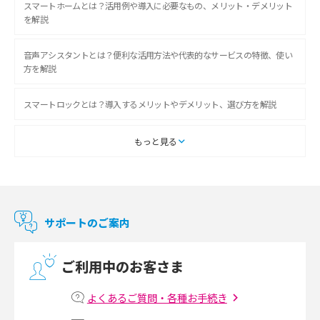
スマートホームとは？活用例や導入に必要なもの、メリット・デメリット
を解説
音声アシスタントとは？便利な活用方法や代表的なサービスの特徴、使い
方を解説
スマートロックとは？導入するメリットやデメリット、選び方を解説
スマートテレビとは？特徴や選び方、使い方をわかりやすく解説
もっと見る
Chromecast（クロームキャスト）とは？接続方法や基本的な使い方を解説
マンションで使えるWi-Fiは？種類ごとの特徴や選び方を紹介
サポートのご案内
光回線の速度の目安は？測定方法や遅い時の対策方法も紹介
ご利用中のお客さま
マンションで光回線の利用を始める手順は？設備状況の確認方法も解説
よくあるご質問・各種お手続き
Wi-Fiルーターの設定方法をわかりやすく解説！事前に準備すべきものも紹