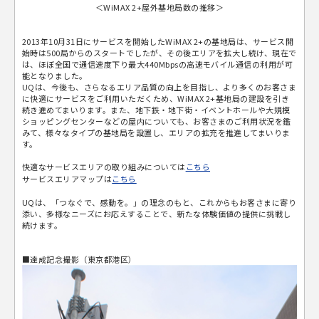
＜WiMAX 2+屋外基地局数の推移＞
2013年10月31日にサービスを開始したWiMAX 2+の基地局は、サービス開
始時は500局からのスタートでしたが、その後エリアを拡大し続け、現在で
は、ほぼ全国で通信速度下り最大440Mbpsの高速モバイル通信の利用が可
能となりました。
UQは、今後も、さらなるエリア品質の向上を目指し、より多くのお客さま
に快適にサービスをご利用いただくため、WiMAX 2+基地局の建設を引き
続き進めてまいります。また、地下鉄・地下街・イベントホールや大規模
ショッピングセンターなどの屋内についても、お客さまのご利用状況を鑑
みて、様々なタイプの基地局を設置し、エリアの拡充を推進してまいりま
す。
快適なサービスエリアの取り組みについては
こちら
サービスエリアマップは
こちら
UQは、「つなぐで、感動を。」の理念のもと、これからもお客さまに寄り
添い、多様なニーズにお応えすることで、新たな体験価値の提供に挑戦し
続けます。
■達成記念撮影（東京都港区）