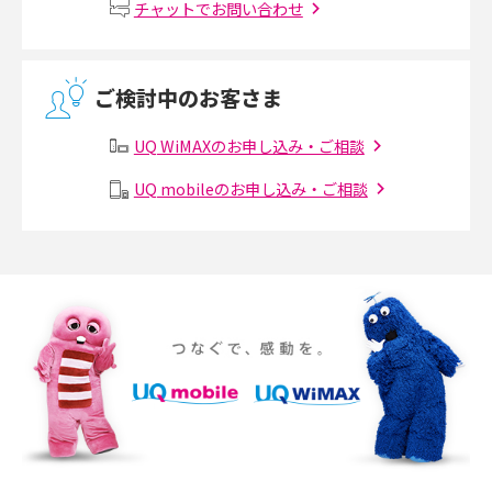
チャットでお問い合わせ
介
無線LANとは？メリット・デメリットや接続方法を解説
ご検討中のお客さま
有線LANとは？無線LANとの違いやメリット・デメリットを解説
UQ WiMAXのお申し込み・ご相談
メッシュWi-Fiとは？仕組みやメリット・デメリット、中継機との違いを解
UQ mobileのお申し込み・ご相談
説
ポケット型Wi-Fiの使い方は？基本的な手順やつながらない時の対処法を紹
介
ポケット型Wi-Fiをレンタルするメリットとは？選び方や向いている方の特
徴も紹介
持ち運びできるポケット型Wi-Fiのおススメの選び方は？メリット・デメリ
ットも紹介
ポケット型Wi-Fiはクレカなしでも利用できる？口座振替の方法や注意点も