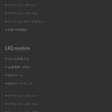
の違いを解説
プライバシーポリシー
プライバシーポータル
ギガバイト（GB）とは？1GBの目安やギガが足りない時の対処法を紹介
ソーシャルメディアポリシー
Wi-Fi 6とは？Wi-Fi 5との違いやメリットと注意点、規格の種類も解説
約款•利用規約
テザリングはWi-Fiとどう違う？接続方法や注意点を解説！
Wi-Fiを自宅に設置する方法は？必要なことやポイントも紹介
法人のお客さま
光ファイバーとは？仕組みやメリット・デメリットを初心者向けにわかり
企業情報（KDDI）
やすく解説
KDDIホーム
ストリーミング再生とは？ダウンロードとの違いやメリット・デメリット
KDDIサイトマップ
を解説
プライバシーポリシー
6Gとはどんな通信技術？Beyond 5Gや実用化の課題などを解説
プライバシーポータル