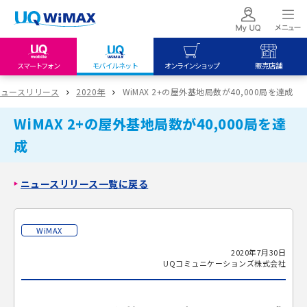
スマートフォン
モバイルネット
オンラインショップ
販売店舗
my UQ WiMAX
UQ mobile
UQ mobile
ニュースリリース
2020年
WiMAX 2+の屋外基地局数が40,000局を達成
UQ WiMAX ご契約の方
オンラインショップ
販売店舗
WiMAX 2+の屋外基地局数が40,000局を達
My UQ mobile
UQ WiMAX
UQ WiMAX
成
UQ mobile ご契約の方
オンラインショップ
販売店舗
UQ mobile
ニュースリリース一覧に戻る
データチャージサイト
WiMAX
2020年7月30日
UQコミュニケーションズ株式会社