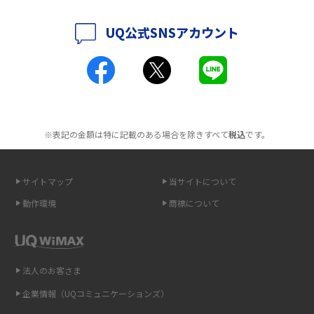
解説
UQ公式SNSアカウント
ポケット型Wi-Fiとは？通信の仕組みやメリット・デメリットを解説
工事不要！置くだけWi-Fiの特徴は？メリット・デメリットや選び方を解説
ポケット型Wi-Fiを月額なしで利用できるのはなぜ？メリット・デメリット
も紹介
※表記の金額は特に記載のある場合を除きすべて
税込
です。
無制限で利用できるポケット型Wi-Fiは？選び方や通信費を抑える方法も紹
介
サイトマップ
当サイトについて
動作環境
商標について
ポケット型Wi-Fi（モバイルWi-Fi）とは？おススメする方の特徴や選び方を
解説
即日受け取りできるポケット型Wi-Fiはある？すぐに使うための方法や注意
法人のお客さま
点も解説
企業情報（UQコミュニケーションズ）
ONU（光回線終端装置）とは？モデム・ルーター・ホームゲートウェイと