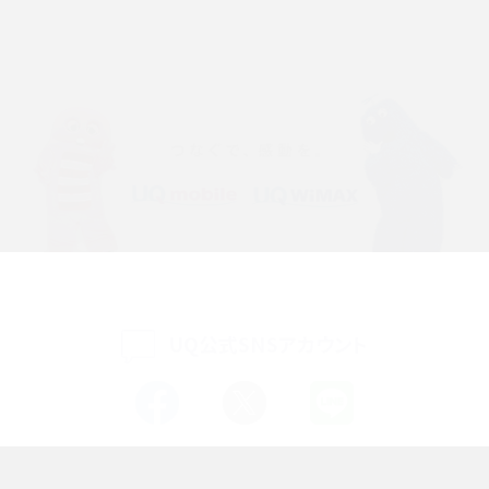
Discord（ディスコード）とは？使い方や用語の意味、便利な機能を解説
iPhone 16eとiPhone SE（第3世代）の違いは？サイズやスペックを比較して解説
iPhone 16eとiPhone 14を徹底比較！スペック・機能の違いをわかりやすく紹介
iPhone 16シリーズのモデルを比較！価格・サイズ・カメラ性能の違いを徹底解説
iPhone 16とiPhone 15の違いは？カメラ・スペック・機能を徹底比較
iPhoneの機種変更のやり方は？事前準備・手順やデータ移行方法をわかりやす
く解説
UQ公式SNSアカウント
スマホが高い理由は？購入費用を抑える方法や端末を選ぶ時の注意点を解説！
Androidスマホとは？特徴やメリット・デメリット、おススメ機種を紹介
高校生にスマホ制限は必要？所持率やメリット・デメリットを詳しく紹介