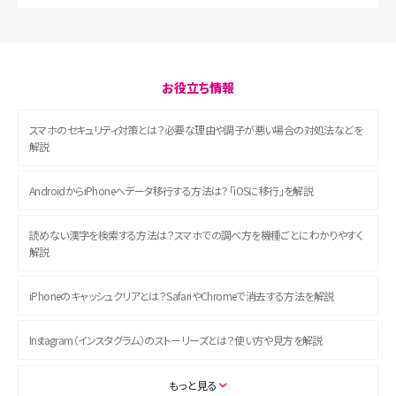
お役立ち情報
スマホのセキュリティ対策とは？必要な理由や調子が悪い場合の対処法などを
解説
AndroidからiPhoneへデータ移行する方法は？「iOSに移行」を解説
読めない漢字を検索する方法は？スマホでの調べ方を機種ごとにわかりやすく
解説
iPhoneのキャッシュクリアとは？SafariやChromeで消去する方法を解説
Instagram（インスタグラム）のストーリーズとは？使い方や見方を解説
ASMRとは？初心者向けの代表ジャンルや楽しみ方を解説
もっと見る