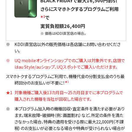
BLACK FRIDAYで最大16,500円割引
さらにスマホトクするプログラムご利用
で
★1
実質負担額26,400円
※
価格はKDDI直営店の場合。
※
KDDI直営店以外の販売価格は各店舗にお問い合わせくださ
い。
※
UQ mobileオンラインショップでのご購入は対象外です。店頭で
はau Style/auショップ、UQスポットでご購入いただけます。
スマホトクするプログラムご利用で、機種代金の分割支払金のうち最
終回分のお支払いが不要に！
★1
★1
対象機種ご購入後13カ月目～25カ月目までに本プログラムで
購入された機種を当社が回収した場合です。
※
本プログラム加入時の機種回収・査定条件を満たす必要があり
ます。端末故障・破損時（例：画面割れ）など、所定の条件を満た
さなかった場合、特典の適用を受ける際に最大22,000円（不課
税）のお支払いが必要となる場合や特典が受けられない場合が