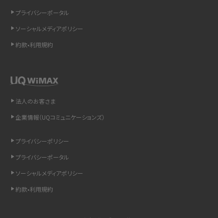
インスタのDMの送り方は？便利機能の使い方や注意点をわかりやすく解説
プライバシーポータル
ソーシャルメディアポリシー
Bluetooth®とは？Wi-Fiとの違いやスマホ・PCとの接続方法を解説
約款•利用規約
LINEで送信取り消しをする方法は？相手に知られるのか、削除との違いも紹介
「iPhoneを探す」の使い方と設定方法を紹介！ブラウザやアプリから探す方法を
詳しく解説
法人のお客さま
Wi-Fiを快適に使うための速度はどれくらい？用途別の目安・回線ごとの平均を
企業情報（UQコミュニケーションズ）
紹介
プライバシーポリシー
LINEの着信音や通知音の設定・変更方法を解説！鳴らない場合の対処法も紹介
プライバシーポータル
ソーシャルメディアポリシー
着信拒否とは？設定方法やブロックした番号の確認方法を解説
約款•利用規約
LINEでブロックされているか確認する方法は？手順や注意点を解説