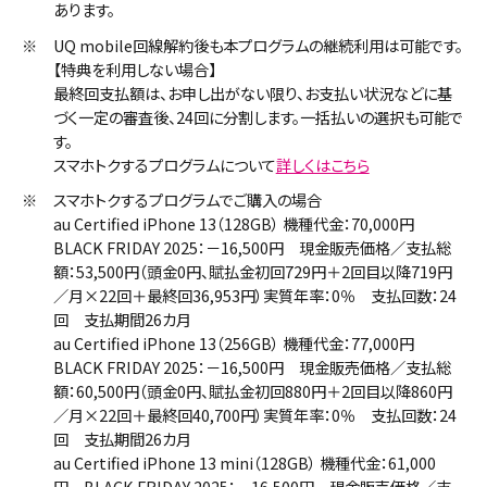
あります。
※
UQ mobile回線解約後も本プログラムの継続利用は可能です。
【特典を利用しない場合】
最終回支払額は、お申し出がない限り、お支払い状況などに基
づく一定の審査後、24回に分割します。一括払いの選択も可能で
す。
スマホトクするプログラムについて
詳しくはこちら
※
スマホトクするプログラムでご購入の場合
au Certified iPhone 13（128GB） 機種代金：70,000円
BLACK FRIDAY 2025：－16,500円 現金販売価格／支払総
額：53,500円（頭金0円、賦払金初回729円＋2回目以降719円
／月×22回＋最終回36,953円）実質年率：0％ 支払回数：24
回 支払期間26カ月
au Certified iPhone 13（256GB） 機種代金：77,000円
BLACK FRIDAY 2025：－16,500円 現金販売価格／支払総
額：60,500円（頭金0円、賦払金初回880円＋2回目以降860円
／月×22回＋最終回40,700円）実質年率：0％ 支払回数：24
回 支払期間26カ月
au Certified iPhone 13 mini（128GB） 機種代金：61,000
円 BLACK FRIDAY 2025：－16,500円 現金販売価格／支