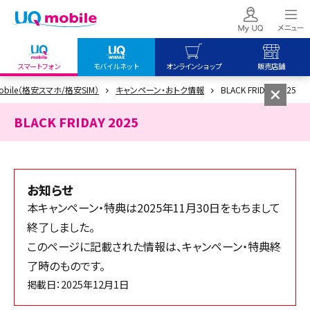
スマートフォン
モバイルネット
オンラインショップ
販売店舗
obile（格安スマホ/格安SIM）
キャンペーン・おトク情報
BLACK FRIDAY 2025
my UQ WiMAX
UQ mobile
UQ mobile
UQ WiMAX ご契約の方
オンラインショップ
販売店舗
BLACK FRIDAY 2025
My UQ mobile
UQ WiMAX
UQ WiMAX
UQ mobile ご契約の方
オンラインショップ
販売店舗
UQ mobile
お知らせ
データチャージサイト
本キャンペーン・特典は2025年11月30日をもちまして
終了しました。
このページに記載された情報は、キャンペーン・特典終
了時のものです。
掲載日：2025年12月1日