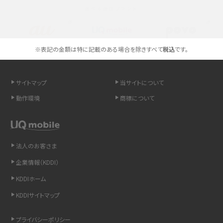
選べる通信ブランド
スマホのネット通信速度が遅い原因は？すぐできる対処法や見直すポイントを解
説
スマホや携帯端末の通信速度制限とは？回避のコツや解除のタイミング・方法
※表記の金額は特に記載のある場合を除きすべて
税込
です。
を解説
サイトマップ
当サイトについて
LINEの引き継ぎ方法は？対象データや事前準備・条件・注意点などを解説
動作環境
商標について
LINEの通知がこない時の原因と対処法9選！設定の確認手順も解説
非通知設定とは？184で電話をかける方法やiPhone・Androidの設定を解説
法人のお客さま
iCloudの使用容量を減らす9つの方法！使用状況の確認手順も紹介
企業情報（KDDI）
KDDIホーム
スマホのウィジェットとは？iPhone・Androidの設定方法やおススメを紹介
KDDIサイトマップ
リプライ機能とは？LINE、X（旧Twitter）、Instagram、TikTokで送る方法を解説
プライバシーポリシー