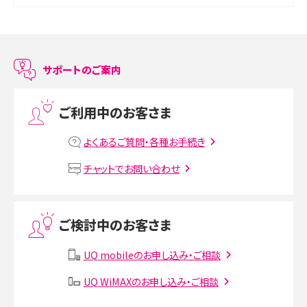
スマホのアラーム設定方法を解説！鳴らない原因と対処法、便利機能も紹介
LINEで友だちを削除する方法は？方法ごとの影響や復活・復元する方法も解説
サポートのご案内
プリペイドSIMとは？種類やメリット・デメリット、利用までの流れを解説
ご利用中のお客さま
MNOとは？MVNOやMVNEとの違いやメリット・デメリットを解説
よくあるご質問・各種お手続き
VPN接続とは？仕組みや必要性、メリット・デメリット、接続方法を解説
チャットでお問い合わせ
Threads（スレッズ）とは？主な機能や登録方法、投稿の仕方を解説
ご検討中のお客さま
Instagram（インスタグラム）でスクショするとバレる？バレるケースや撮り方も解
説
UQ mobileのお申し込み・ご相談
SMSとは？料金やできること、注意点や届かない時の対処法を解説
UQ WiMAXのお申し込み・ご相談