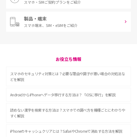
スマホ・SIM
ご契約プランをご紹介
製品・端末
スマホ端末、
SIM・eSIMをご紹介
お役立ち情報
スマホのセキュリティ対策とは？必要な理由や調子が悪い場合の対処法な
どを解説
AndroidからiPhoneへデータ移行する方法は？「iOSに移行」を解説
読めない漢字を検索する方法は？スマホでの調べ方を機種ごとにわかりや
すく解説
iPhoneのキャッシュクリアとは？SafariやChromeで消去する方法を解説