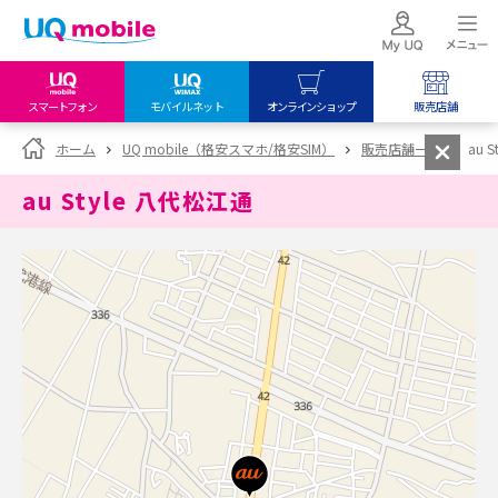
スマートフォン
モバイルネット
オンラインショップ
販売店舗
my UQ WiMAX
UQ mobile
UQ mobile
ホーム
UQ mobile（格安スマホ/格安SIM）
販売店舗一覧
au 
UQ WiMAX ご契約の方
オンラインショップ
販売店舗
au Style 八代松江通
My UQ mobile
UQ WiMAX
UQ WiMAX
UQ mobile ご契約の方
オンラインショップ
販売店舗
UQ mobile
データチャージサイト