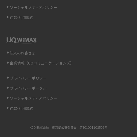
ソーシャルメディアポリシー
非通知設定とは？184で電話をかける方法やiPhone・Androidの設定を解説
約款•利用規約
iCloudの使用容量を減らす9つの方法！使用状況の確認手順も紹介
スマホのウィジェットとは？iPhone・Androidの設定方法やおススメを紹
介
法人のお客さま
リプライ機能とは？LINE、X（旧Twitter）、Instagram、TikTokで送る方法
企業情報（UQコミュニケーションズ）
を解説
プライバシーポリシー
インスタのDMの送り方は？便利機能の使い方や注意点をわかりやすく解説
プライバシーポータル
Bluetooth®とは？Wi-Fiとの違いやスマホ・PCとの接続方法を解説
ソーシャルメディアポリシー
約款•利用規約
LINEで送信取り消しをする方法は？相手に知られるのか、削除との違いも
紹介
KDDI株式会社 東京都公安委員会 第301001102509号
「iPhoneを探す」の使い方と設定方法を紹介！ブラウザやアプリから探す