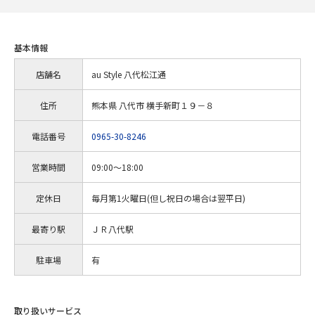
基本情報
店舗名
au Style 八代松江通
住所
熊本県 八代市 横手新町１９－８
電話番号
0965-30-8246
営業時間
09:00～18:00
定休日
毎月第1火曜日(但し祝日の場合は翌平日)
最寄り駅
ＪＲ八代駅
駐車場
有
取り扱いサービス