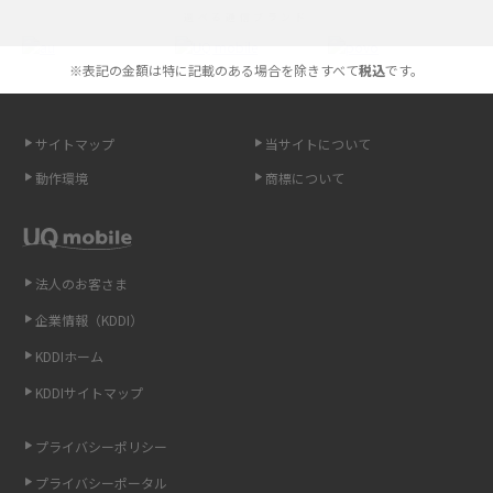
選べる通信ブランド
やすく解説
※表記の金額は特に記載のある場合を除きすべて
税込
です。
スマホが高い理由は？購入費用を抑える方法や端末を選ぶ時の注意点を解
説！
サイトマップ
当サイトについて
Androidスマホとは？特徴やメリット・デメリット、おススメ機種を紹介
動作環境
商標について
高校生にスマホ制限は必要？所持率やメリット・デメリットを詳しく紹介
スマホのネット通信速度が遅い原因は？すぐできる対処法や見直すポイン
トを解説
法人のお客さま
企業情報（KDDI）
スマホや携帯端末の通信速度制限とは？回避のコツや解除のタイミング・
KDDIホーム
方法を解説
KDDIサイトマップ
LINEの引き継ぎ方法は？対象データや事前準備・条件・注意点などを解説
プライバシーポリシー
LINEの通知がこない時の原因と対処法9選！設定の確認手順も解説
プライバシーポータル