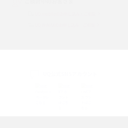
ご検討中のお客さま
Instagram（インスタグラム）でスクショするとバレる？バレるケースや撮
り方も解説
UQ mobileのお申し込み・ご相談
UQ WiMAXのお申し込み・ご相談
SMSとは？料金やできること、注意点や届かない時の対処法を解説
Discord（ディスコード）とは？使い方や用語の意味、便利な機能を解説
iPhone 16eとiPhone SE（第3世代）の違いは？サイズやスペックを比較し
て解説
UQ公式SNSアカウント
iPhone 16eとiPhone 14を徹底比較！スペック・機能の違いをわかりやすく
紹介
iPhone 16シリーズのモデルを比較！価格・サイズ・カメラ性能の違いを徹
底解説
iPhone 16とiPhone 15の違いは？カメラ・スペック・機能を徹底比較
iPhoneの機種変更のやり方は？事前準備・手順やデータ移行方法をわかり