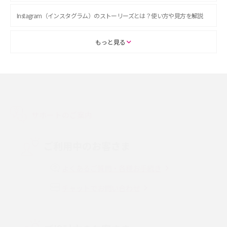
Instagram（インスタグラム）のストーリーズとは？使い方や見方を解説
ASMRとは？初心者向けの代表ジャンルや楽しみ方を解説
もっと見る
スマホのアラーム設定方法を解説！鳴らない原因と対処法、便利機能も紹
介
LINEで友だちを削除する方法は？方法ごとの影響や復活・復元する方法も
解説
サポートのご案内
プリペイドSIMとは？種類やメリット・デメリット、利用までの流れを解説
ご利用中のお客さま
MNOとは？MVNOやMVNEとの違いやメリット・デメリットを解説
よくあるご質問・各種お手続き
チャットでお問い合わせ
VPN接続とは？仕組みや必要性、メリット・デメリット、接続方法を解説
Threads（スレッズ）とは？主な機能や登録方法、投稿の仕方を解説