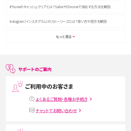
iPhoneのキャッシュクリアとは？SafariやChromeで消去する方法を解説
Instagram（インスタグラム）のストーリーズとは？使い方や見方を解説
ASMRとは？初心者向けの代表ジャンルや楽しみ方を解説
もっと見る
スマホのアラーム設定方法を解説！鳴らない原因と対処法、便利機能も紹介
LINEで友だちを削除する方法は？方法ごとの影響や復活・復元する方法も解説
サポートのご案内
プリペイドSIMとは？種類やメリット・デメリット、利用までの流れを解説
ご利用中のお客さま
MNOとは？MVNOやMVNEとの違いやメリット・デメリットを解説
よくあるご質問・各種お手続き
VPN接続とは？仕組みや必要性、メリット・デメリット、接続方法を解説
チャットでお問い合わせ
Threads（スレッズ）とは？主な機能や登録方法、投稿の仕方を解説