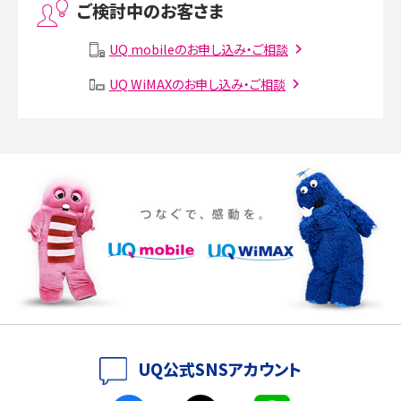
ご検討中のお客さま
Instagram（インスタグラム）でスクショするとバレる？バレるケースや撮り方も解
説
UQ mobileのお申し込み・ご相談
UQ WiMAXのお申し込み・ご相談
SMSとは？料金やできること、注意点や届かない時の対処法を解説
Discord（ディスコード）とは？使い方や用語の意味、便利な機能を解説
iPhone 16eとiPhone SE（第3世代）の違いは？サイズやスペックを比較して解説
iPhone 16eとiPhone 14を徹底比較！スペック・機能の違いをわかりやすく紹介
iPhone 16シリーズのモデルを比較！価格・サイズ・カメラ性能の違いを徹底解説
iPhone 16とiPhone 15の違いは？カメラ・スペック・機能を徹底比較
iPhoneの機種変更のやり方は？事前準備・手順やデータ移行方法をわかりやす
UQ公式SNSアカウント
く解説