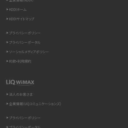
iCloudの使用容量を減らす9つの方法！使用状況の確認手順も紹介
KDDIホーム
スマホのウィジェットとは？iPhone・Androidの設定方法やおススメを紹介
KDDIサイトマップ
リプライ機能とは？LINE、X（旧Twitter）、Instagram、TikTokで送る方法を解説
プライバシーポリシー
プライバシーポータル
インスタのDMの送り方は？便利機能の使い方や注意点をわかりやすく解説
ソーシャルメディアポリシー
Bluetooth®とは？Wi-Fiとの違いやスマホ・PCとの接続方法を解説
約款•利用規約
LINEで送信取り消しをする方法は？相手に知られるのか、削除との違いも紹介
「iPhoneを探す」の使い方と設定方法を紹介！ブラウザやアプリから探す方法を
詳しく解説
法人のお客さま
企業情報（UQコミュニケーションズ）
Wi-Fiを快適に使うための速度はどれくらい？用途別の目安・回線ごとの平均を
紹介
プライバシーポリシー
LINEの着信音や通知音の設定・変更方法を解説！鳴らない場合の対処法も紹介
プライバシーポータル