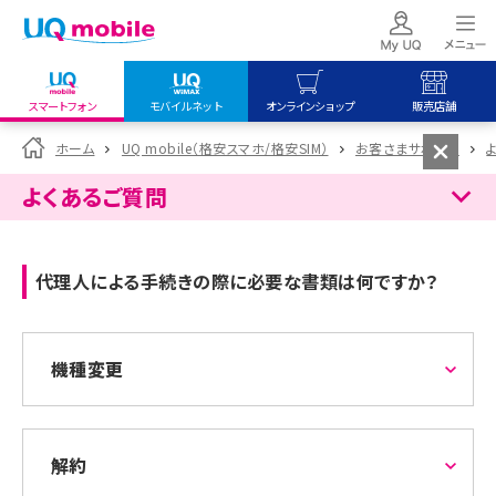
スマートフォン
モバイルネット
オンラインショップ
販売店舗
my UQ WiMAX
UQ mobile
UQ mobile
ホーム
UQ mobile（格安スマホ/格安SIM）
お客さまサポート
UQ WiMAX ご契約の方
オンラインショップ
販売店舗
よくあるご質問
My UQ mobile
UQ WiMAX
UQ WiMAX
UQ mobile ご契約の方
オンラインショップ
販売店舗
代理人による手続きの際に必要な書類は何ですか？
UQ mobile
データチャージサイト
機種変更
解約