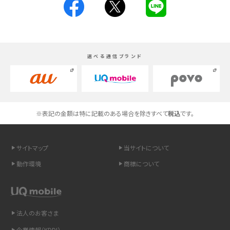
スマホが高い理由は？購入費用を抑える方法や端末を選ぶ時の注意点を解説！
Androidスマホとは？特徴やメリット・デメリット、おススメ機種を紹介
選べる通信ブランド
高校生にスマホ制限は必要？所持率やメリット・デメリットを詳しく紹介
スマホのネット通信速度が遅い原因は？すぐできる対処法や見直すポイントを解
説
※表記の金額は特に記載のある場合を除きすべて
税込
です。
スマホや携帯端末の通信速度制限とは？回避のコツや解除のタイミング・方法
を解説
サイトマップ
当サイトについて
LINEの引き継ぎ方法は？対象データや事前準備・条件・注意点などを解説
動作環境
商標について
LINEの通知がこない時の原因と対処法9選！設定の確認手順も解説
非通知設定とは？184で電話をかける方法やiPhone・Androidの設定を解説
法人のお客さま
企業情報（KDDI）