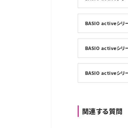
BASIO active
BASIO active
BASIO active
関連する質問