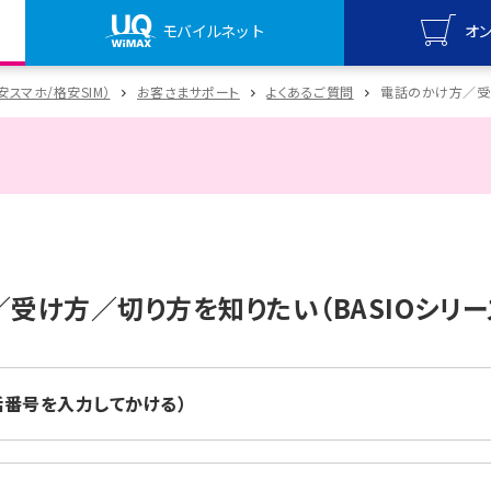
モバイルネット
オ
UQ mo
格安スマホ/格安SIM）
お客さまサポート
よくあるご質問
電話のかけ方／受け
オンライ
UQ Wi
オンライ
受け方／切り方を知りたい（BASIOシリー
電話番号を入力してかける）