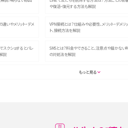
を解説！鳴らない原因
LINEで友だちを削除する方法は？方法ごとの影
や復活・復元する方法も解説
との違いやメリット・デメ
VPN接続とは？仕組みや必要性、メリット・デメリ
ト、接続方法を解説
ム）でスクショするとバレ
SMSとは？料金やできること、注意点や届かない
解説
の対処法を解説
SE（第3世代）の違いは？サ
iPhone 16eとiPhone 14を徹底比較！スペック・
もっと見る
説
能の違いをわかりやすく紹介
5の違いは？カメラ・スペッ
iPhoneの機種変更のやり方は？事前準備・手順
データ移行方法をわかりやすく解説
メリット・デメリット、お
高校生にスマホ制限は必要？所持率やメリット・
メリットを詳しく紹介