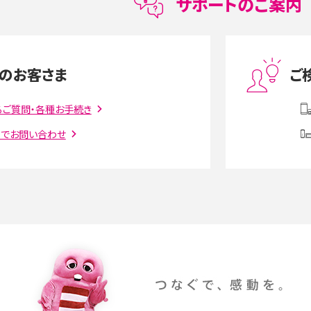
サポートのご案内
度制限とは？回避のコ
LINEの引き継ぎ方法は？対象データや事前準備・
を解説
条件・注意点などを解説
のお客さま
ご
話をかける方法や
iCloudの使用容量を減らす9つの方法！使用状況
るご質問・各種お手続き
解説
の確認手順も紹介
トでお問い合わせ
witter）、
インスタのDMの送り方は？便利機能の使い方や
送る方法を解説
意点をわかりやすく解説
る方法は？相手に知られ
「iPhoneを探す」の使い方と設定方法を紹介！ブ
ウザやアプリから探す方法を詳しく解説
設定・変更方法を解説！
着信拒否とは？設定方法やブロックした番号の
介
認方法を解説