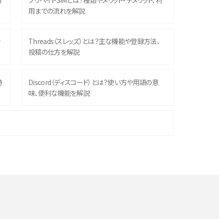
響
プリペイドSIMとは？種類やメリット・デメリット、利
用までの流れを解説
ッ
Threads（スレッズ）とは？主な機能や登録方法、
投稿の仕方を解説
時
Discord（ディスコード）とは？使い方や用語の意
味、便利な機能を解説
機
iPhone 16シリーズのモデルを比較！価格・サイズ・
カメラ性能の違いを徹底解説
や
スマホが高い理由は？購入費用を抑える方法や端
末を選ぶ時の注意点を解説！
デ
スマホのネット通信速度が遅い原因は？すぐできる
対処法や見直すポイントを解説