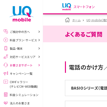
スマートフォン
my UQ WiMAX
ホーム
UQ mobile（
UQ WiMAX ご契約の方
ご検討中の方へ
よくあるご質問
My UQ mobile
料金プラン･サービス
UQ mobile ご契約の方
製品･端末
UQ mobile
データチャージサイト
対応サービスエリア
電話のかけ方／
お客さまサポート
キャンペーン一覧
CMギャラリー
(テレビCM･WEB動画)
BASIOシリーズ（
料金シミュレーション
法人のお客さま