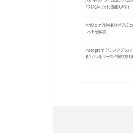
スマホのアラーム設定方法
と対処法、便利機能も紹介
MNOとは？MVNOやMVNE
リットを解説
Instagram（インスタグラ
る？バレるケースや撮り方も
iPhone 16eとiPhone 
イズやスペックを比較して解
iPhone 16とiPhone 1
ク・機能を徹底比較
Androidスマホとは？特徴や
ススメ機種を紹介