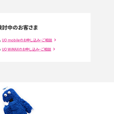
LINEの通知がこない時の原因と対処法9選！設定
の確認手順も解説
検討中のお客さま
スマホのウィジェットとは？iPhone・Androidの設
UQ mobileのお申し込み・ご相談
定方法やおススメを紹介
UQ WiMAXのお申し込み・ご相談
注
Bluetooth®とは？Wi-Fiとの違いやスマホ・PCとの
接続方法を解説
ラ
Wi-Fiを快適に使うための速度はどれくらい？用途
別の目安・回線ごとの平均を紹介
確
LINEでブロックされているか確認する方法は？手
順や注意点を解説