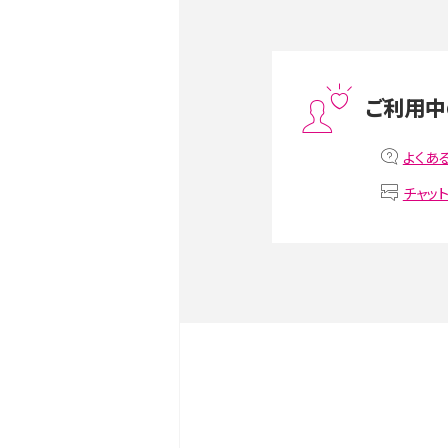
スマホや携帯端末の通信速
ツや解除のタイミング・方法
ご利用中
非通知設定とは？184で電
よくあ
iPhone・Androidの設定を
チャッ
リプライ機能とは？LINE、X（旧T
Instagram、TikTokで
LINEで送信取り消しをす
るのか、削除との違いも紹介
LINEの着信音や通知音の
鳴らない場合の対処法も紹