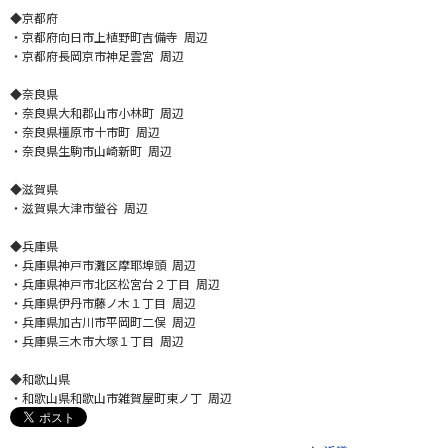
◆京都府
・京都府向日市上植野町吉備寺 周辺
・京都府長岡京市神足雲宮 周辺
◆奈良県
・奈良県大和郡山市小林町 周辺
・奈良県橿原市十市町 周辺
・奈良県生駒市山崎新町 周辺
◆滋賀県
・滋賀県大津市螢谷 周辺
◆兵庫県
・兵庫県神戸市灘区摩耶埠頭 周辺
・兵庫県神戸市北区松宮台２丁目 周辺
・兵庫県伊丹市藤ノ木１丁目 周辺
・兵庫県加古川市平岡町二俣 周辺
・兵庫県三木市大塚１丁目 周辺
◆和歌山県
・和歌山県和歌山市雑賀屋町東ノ丁 周辺