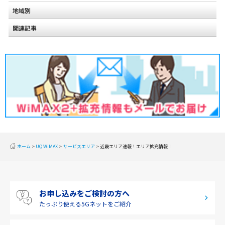
地域別
関連記事
北海道
東北
関東
甲信越
北陸
東海
近畿
ホーム
UQ WiMAX
サービスエリア
近畿エリア速報！エリア拡充情報！
中国
四国
お申し込みをご検討の方へ
九州・沖縄
たっぷり使える
5Gネットをご紹介