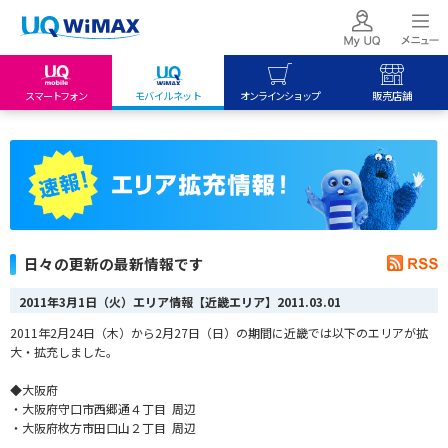
スマートフォン
モバイルネット
オンラインショップ
販売店舗
my UQ WiMAX
UQ mobile
UQ mobile
UQ WiMAX ご契約の方
オンラインショップ
販売店舗
My UQ mobile
UQ WiMAX
UQ WiMAX
UQ mobile ご契約の方
オンラインショップ
販売店舗
UQ mobile
日々の更新の最新情報です
データチャージサイト
2011年3月1日（火）エリア情報【近畿エリア】
2011.03.01
2011年2月24日（木）から2月27日（日）の期間に近畿では以下のエリアが拡
大・拡充しました。
◆大阪府
・大阪府守口市西郷通４丁目 周辺
・大阪府枚方市田口山２丁目 周辺