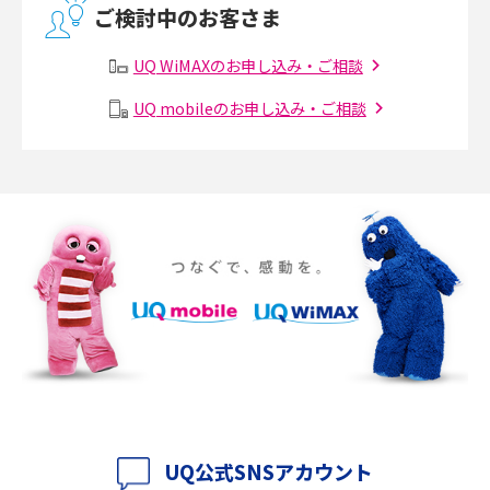
ご検討中のお客さま
有線LANとは？無線LANとの違いやメリット・デメリットを解説
UQ WiMAXのお申し込み・ご相談
メッシュWi-Fiとは？仕組みやメリット・デメリット、中継機との違いを解
UQ mobileのお申し込み・ご相談
説
ポケット型Wi-Fiの使い方は？基本的な手順やつながらない時の対処法を紹
介
ポケット型Wi-Fiをレンタルするメリットとは？選び方や向いている方の特
徴も紹介
持ち運びできるポケット型Wi-Fiのおススメの選び方は？メリット・デメリ
ットも紹介
ポケット型Wi-Fiはクレカなしでも利用できる？口座振替の方法や注意点も
解説
UQ公式SNSアカウント
ポケット型Wi-Fiとは？通信の仕組みやメリット・デメリットを解説