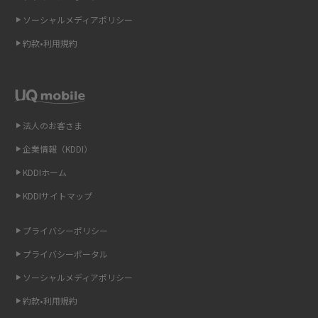
ソーシャルメディアポリシー
Wi-Fi 6とは？Wi-Fi 5との違いやメリットと注意点、規格の種類も解説
約款•利用規約
テザリングはWi-Fiとどう違う？接続方法や注意点を解説！
Wi-Fiを自宅に設置する方法は？必要なことやポイントも紹介
法人のお客さま
光ファイバーとは？仕組みやメリット・デメリットを初心者向けにわかり
やすく解説
企業情報（KDDI）
KDDIホーム
ストリーミング再生とは？ダウンロードとの違いやメリット・デメリット
KDDIサイトマップ
を解説
プライバシーポリシー
6Gとはどんな通信技術？Beyond 5Gや実用化の課題などを解説
プライバシーポータル
引っ越し費用の相場は？ひとり暮らしや家族の場合の目安や費用を抑える
ソーシャルメディアポリシー
方法を解説
約款•利用規約
スマホがWi-Fiにつながらない原因は？すぐに試せる対処法も紹介！