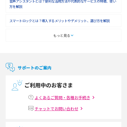
音声アシスタントとは？便利な活用方法や代表的なサービスの特徴、使い
方を解説
スマートロックとは？導入するメリットやデメリット、選び方を解説
スマートテレビとは？特徴や選び方、使い方をわかりやすく解説
もっと見る
Chromecast（クロームキャスト）とは？接続方法や基本的な使い方を解説
マンションで使えるWi-Fiは？種類ごとの特徴や選び方を紹介
サポートのご案内
光回線の速度の目安は？測定方法や遅い時の対策方法も紹介
ご利用中のお客さま
マンションで光回線の利用を始める手順は？設備状況の確認方法も解説
よくあるご質問・各種お手続き
Wi-Fiルーターの設定方法をわかりやすく解説！事前に準備すべきものも紹
チャットでお問い合わせ
介
無線LANとは？メリット・デメリットや接続方法を解説