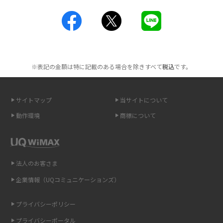
工事不要！置くだけWi-Fiの特徴は？メリット・デメリットや選び方を解説
ポケット型Wi-Fiを月額なしで利用できるのはなぜ？メリット・デメリット
も紹介
※表記の金額は特に記載のある場合を除きすべて
税込
です。
無制限で利用できるポケット型Wi-Fiは？選び方や通信費を抑える方法も紹
介
サイトマップ
当サイトについて
ポケット型Wi-Fi（モバイルWi-Fi）とは？おススメする方の特徴や選び方を
動作環境
商標について
解説
即日受け取りできるポケット型Wi-Fiはある？すぐに使うための方法や注意
点も解説
法人のお客さま
企業情報（UQコミュニケーションズ）
ONU（光回線終端装置）とは？モデム・ルーター・ホームゲートウェイと
の違いを解説
プライバシーポリシー
ギガバイト（GB）とは？1GBの目安やギガが足りない時の対処法を紹介
プライバシーポータル