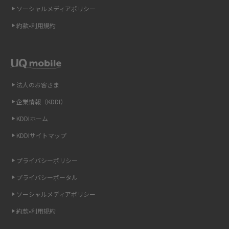
ソーシャルメディアポリシー
Wi-Fi 6とは？Wi-Fi 5との違いやメリットと注意点、規格の種類も解説
約款•利用規約
テザリングはWi-Fiとどう違う？接続方法や注意点を解説！
Wi-Fiを自宅に設置する方法は？必要なことやポイントも紹介
法人のお客さま
光ファイバーとは？仕組みやメリット・デメリットを初心者向けにわかり
やすく解説
企業情報（KDDI）
KDDIホーム
ストリーミング再生とは？ダウンロードとの違いやメリット・デメリット
KDDIサイトマップ
を解説
プライバシーポリシー
6Gとはどんな通信技術？Beyond 5Gや実用化の課題などを解説
プライバシーポータル
引っ越し費用の相場は？ひとり暮らしや家族の場合の目安や費用を抑える
ソーシャルメディアポリシー
方法を解説
約款•利用規約
スマホがWi-Fiにつながらない原因は？すぐに試せる対処法も紹介！