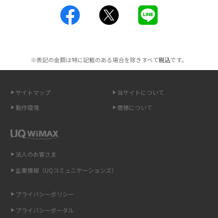
工事不要！置くだけWi-Fiの特徴は？メリット・デメリットや選び方を解説
ポケット型Wi-Fiを月額なしで利用できるのはなぜ？メリット・デメリット
も紹介
※表記の金額は特に記載のある場合を除きすべて
税込
です。
無制限で利用できるポケット型Wi-Fiは？選び方や通信費を抑える方法も紹
介
サイトマップ
当サイトについて
ポケット型Wi-Fi（モバイルWi-Fi）とは？おススメする方の特徴や選び方を
動作環境
商標について
解説
即日受け取りできるポケット型Wi-Fiはある？すぐに使うための方法や注意
点も解説
法人のお客さま
企業情報（UQコミュニケーションズ）
ONU（光回線終端装置）とは？モデム・ルーター・ホームゲートウェイと
の違いを解説
プライバシーポリシー
ギガバイト（GB）とは？1GBの目安やギガが足りない時の対処法を紹介
プライバシーポータル