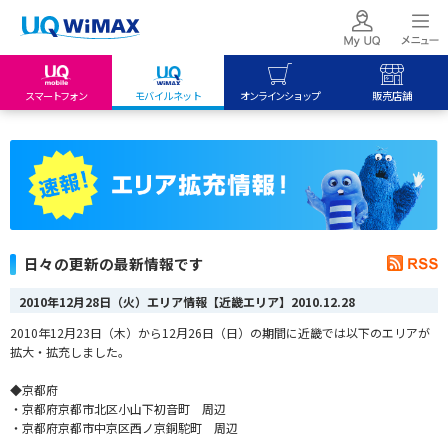
スマートフォン
モバイルネット
オンラインショップ
販売店舗
my UQ WiMAX
UQ mobile
UQ mobile
UQ WiMAX ご契約の方
オンラインショップ
販売店舗
My UQ mobile
UQ WiMAX
UQ WiMAX
UQ mobile ご契約の方
オンラインショップ
販売店舗
UQ mobile
日々の更新の最新情報です
データチャージサイト
2010年12月28日（火）エリア情報【近畿エリア】
2010.12.28
2010年12月23日（木）から12月26日（日）の期間に近畿では以下のエリアが
拡大・拡充しました。
◆京都府
・京都府京都市北区小山下初音町 周辺
・京都府京都市中京区西ノ京銅駝町 周辺