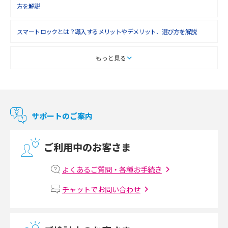
方を解説
スマートロックとは？導入するメリットやデメリット、選び方を解説
スマートテレビとは？特徴や選び方、使い方をわかりやすく解説
もっと見る
Chromecast（クロームキャスト）とは？接続方法や基本的な使い方を解説
マンションで使えるWi-Fiは？種類ごとの特徴や選び方を紹介
サポートのご案内
光回線の速度の目安は？測定方法や遅い時の対策方法も紹介
ご利用中のお客さま
マンションで光回線の利用を始める手順は？設備状況の確認方法も解説
よくあるご質問・各種お手続き
Wi-Fiルーターの設定方法をわかりやすく解説！事前に準備すべきものも紹
チャットでお問い合わせ
介
無線LANとは？メリット・デメリットや接続方法を解説