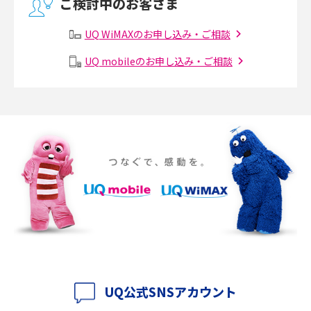
ご検討中のお客さま
有線LANとは？無線LANとの違いやメリット・デメリットを解説
UQ WiMAXのお申し込み・ご相談
メッシュWi-Fiとは？仕組みやメリット・デメリット、中継機との違いを解
UQ mobileのお申し込み・ご相談
説
ポケット型Wi-Fiの使い方は？基本的な手順やつながらない時の対処法を紹
介
ポケット型Wi-Fiをレンタルするメリットとは？選び方や向いている方の特
徴も紹介
持ち運びできるポケット型Wi-Fiのおススメの選び方は？メリット・デメリ
ットも紹介
ポケット型Wi-Fiはクレカなしでも利用できる？口座振替の方法や注意点も
解説
UQ公式SNSアカウント
ポケット型Wi-Fiとは？通信の仕組みやメリット・デメリットを解説