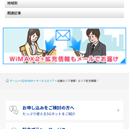
地域別
関連記事
北海道
東北
関東
甲信越
北陸
東海
近畿
ホーム
UQ WiMAX
サービスエリア
近畿エリア速報！エリア拡充情報！
中国
四国
お申し込みをご検討の方へ
九州・沖縄
たっぷり使える
5Gネットをご紹介