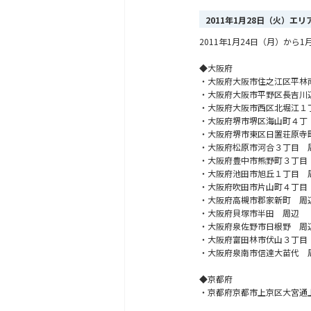
2011年1月28日（火）エ
2011年1月24日（月）か
◆大阪府
・大阪府大阪市住之江区平林
・大阪府大阪市平野区長吉川
・大阪府大阪市西区北堀江１
・大阪府堺市堺区海山町４丁
・大阪府堺市東区日置荘原寺
・大阪府松原市河合３丁目 
・大阪府豊中市熊野町３丁目
・大阪府池田市旭丘１丁目 
・大阪府吹田市片山町４丁目
・大阪府高槻市郡家新町 周
・大阪府貝塚市半田 周辺
・大阪府泉佐野市日根野 周
・大阪府富田林市伏山３丁目
・大阪府泉南市信達大苗代 
◆京都府
・京都府京都市上京区大宮通