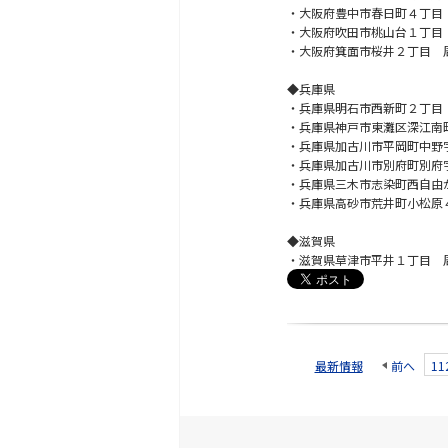
・大阪府豊中市春日町４丁目
・大阪府吹田市桃山台１丁目
・大阪府箕面市桜井２丁目 
◆兵庫県
・兵庫県明石市西新町２丁目
・兵庫県神戸市東灘区深江南
・兵庫県加古川市平岡町中野
・兵庫県加古川市別府町別府
・兵庫県三木市志染町西自由
・兵庫県高砂市荒井町小松原
◆滋賀県
・滋賀県草津市平井１丁目 
最新情報
前へ
11