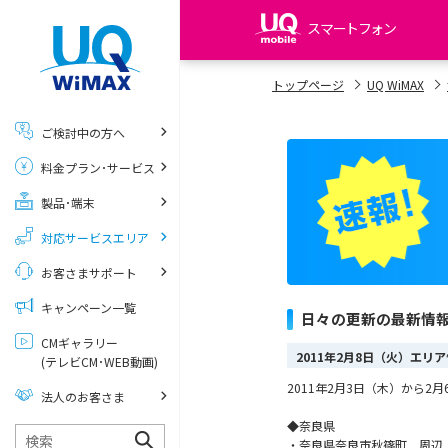
スマートフォン
my UQ WiMAX
トップページ
UQ WiMAX
UQ WiMAX ご契約の方
ご検討中の方へ
My UQ mobile
料金プラン･サービス
UQ mobile ご契約の方
製品･端末
UQ mobile
データチャージサイト
対応サービスエリア
お客さまサポート
キャンペーン一覧
日々の更新の最新情
CMギャラリー
2011年2月8日（火）エリ
(テレビCM･WEB動画)
2011年2月3日（木）から
法人のお客さま
◆奈良県
・奈良県奈良市秋篠町 周辺