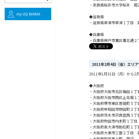
・奈良県桜井市大字桜井 周
my UQ WiMAX
◆滋賀県
・滋賀県草津市草津１丁目 
◆兵庫県
・兵庫県神戸市灘区灘北通２
2011年2月4日（金）エリ
2011年1月31日（月）か
◆大阪府
・大阪府大阪市北区梅田１丁
・大阪府大阪市西区土佐堀１
・大阪府堺市東区菩提町５丁
・大阪府岸和田市野田町２丁
・大阪府茨木市沢良宜西３丁
・大阪府吹田市内本町１丁目
・大阪府泉大津市助松町１丁
・大阪府大東市三箇２丁目 
・大阪府和泉市上町 周辺