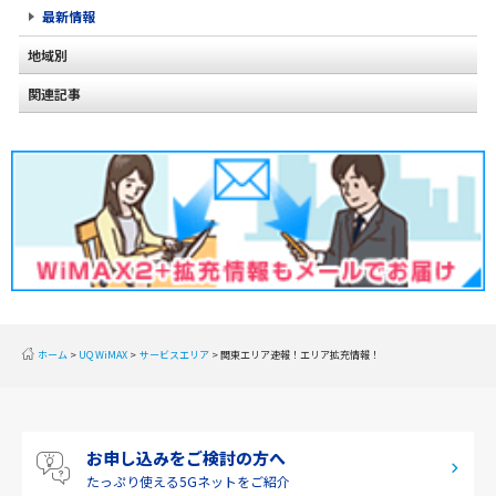
最新情報
地域別
関連記事
北海道
東北
関東
甲信越
北陸
東海
近畿
ホーム
UQ WiMAX
サービスエリア
関東エリア速報！エリア拡充情報！
中国
四国
お申し込みをご検討の方へ
九州・沖縄
たっぷり使える
5Gネットをご紹介