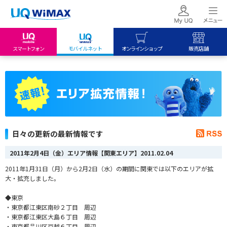
スマートフォン
モバイルネット
オンラインショップ
販売店舗
my UQ WiMAX
UQ mobile
UQ mobile
UQ WiMAX ご契約の方
オンラインショップ
販売店舗
My UQ mobile
UQ WiMAX
UQ WiMAX
UQ mobile ご契約の方
オンラインショップ
販売店舗
UQ mobile
日々の更新の最新情報です
データチャージサイト
2011年2月4日（金）エリア情報【関東エリア】
2011.02.04
2011年1月31日（月）から2月2日（水）の期間に関東では以下のエリアが拡
大・拡充しました。
◆東京
・東京都江東区南砂２丁目 周辺
・東京都江東区大島６丁目 周辺
・東京都品川区戸越６丁目 周辺