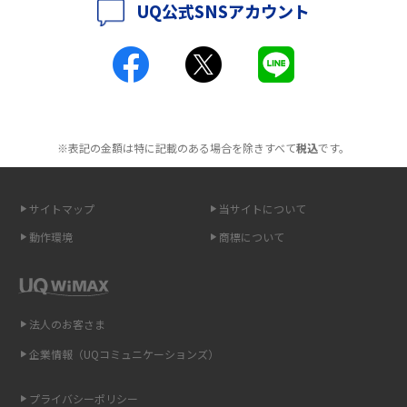
UQ公式SNSアカウント
ポケット型Wi-Fiとは？通信の仕組みやメリット・デメリットを解説
工事不要！置くだけWi-Fiの特徴は？メリット・デメリットや選び方を解説
ポケット型Wi-Fiを月額なしで利用できるのはなぜ？メリット・デメリット
も紹介
※表記の金額は特に記載のある場合を除きすべて
税込
です。
無制限で利用できるポケット型Wi-Fiは？選び方や通信費を抑える方法も紹
介
サイトマップ
当サイトについて
ポケット型Wi-Fi（モバイルWi-Fi）とは？おススメする方の特徴や選び方を
動作環境
商標について
解説
即日受け取りできるポケット型Wi-Fiはある？すぐに使うための方法や注意
点も解説
法人のお客さま
企業情報（UQコミュニケーションズ）
ONU（光回線終端装置）とは？モデム・ルーター・ホームゲートウェイと
の違いを解説
プライバシーポリシー