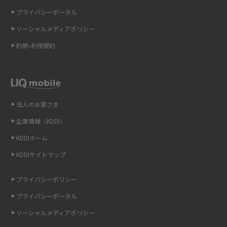
ギガバイト（GB）とは？1GBの目安やギガが足りない時の対処法を紹介
プライバシーポータル
ソーシャルメディアポリシー
Wi-Fi 6とは？Wi-Fi 5との違いやメリットと注意点、規格の種類も解説
約款•利用規約
テザリングはWi-Fiとどう違う？接続方法や注意点を解説！
Wi-Fiを自宅に設置する方法は？必要なことやポイントも紹介
法人のお客さま
光ファイバーとは？仕組みやメリット・デメリットを初心者向けにわかり
やすく解説
企業情報（KDDI）
KDDIホーム
ストリーミング再生とは？ダウンロードとの違いやメリット・デメリット
KDDIサイトマップ
を解説
プライバシーポリシー
6Gとはどんな通信技術？Beyond 5Gや実用化の課題などを解説
プライバシーポータル
引っ越し費用の相場は？ひとり暮らしや家族の場合の目安や費用を抑える
ソーシャルメディアポリシー
方法を解説