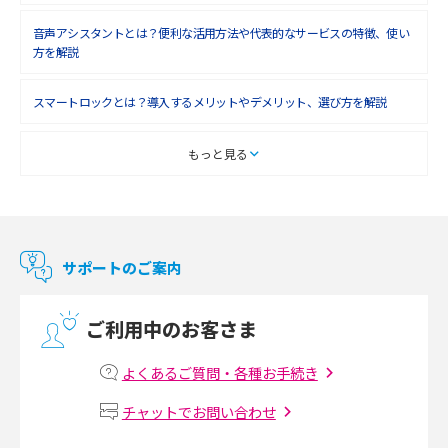
音声アシスタントとは？便利な活用方法や代表的なサービスの特徴、使い
方を解説
スマートロックとは？導入するメリットやデメリット、選び方を解説
スマートテレビとは？特徴や選び方、使い方をわかりやすく解説
もっと見る
Chromecast（クロームキャスト）とは？接続方法や基本的な使い方を解説
マンションで使えるWi-Fiは？種類ごとの特徴や選び方を紹介
サポートのご案内
光回線の速度の目安は？測定方法や遅い時の対策方法も紹介
ご利用中のお客さま
マンションで光回線の利用を始める手順は？設備状況の確認方法も解説
よくあるご質問・各種お手続き
Wi-Fiルーターの設定方法をわかりやすく解説！事前に準備すべきものも紹
チャットでお問い合わせ
介