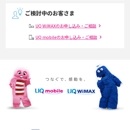
無線LANとは？メリット・デメリットや接続方法を解説
ご検討中のお客さま
有線LANとは？無線LANとの違いやメリット・デメリットを解説
UQ WiMAXのお申し込み・ご相談
メッシュWi-Fiとは？仕組みやメリット・デメリット、中継機との違いを解
UQ mobileのお申し込み・ご相談
説
ポケット型Wi-Fiの使い方は？基本的な手順やつながらない時の対処法を紹
介
ポケット型Wi-Fiをレンタルするメリットとは？選び方や向いている方の特
徴も紹介
持ち運びできるポケット型Wi-Fiのおススメの選び方は？メリット・デメリ
ットも紹介
ポケット型Wi-Fiはクレカなしでも利用できる？口座振替の方法や注意点も
解説