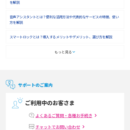
を解説
音声アシスタントとは？便利な活用方法や代表的なサービスの特徴、使い
方を解説
スマートロックとは？導入するメリットやデメリット、選び方を解説
スマートテレビとは？特徴や選び方、使い方をわかりやすく解説
もっと見る
Chromecast（クロームキャスト）とは？接続方法や基本的な使い方を解説
マンションで使えるWi-Fiは？種類ごとの特徴や選び方を紹介
サポートのご案内
光回線の速度の目安は？測定方法や遅い時の対策方法も紹介
ご利用中のお客さま
マンションで光回線の利用を始める手順は？設備状況の確認方法も解説
よくあるご質問・各種お手続き
Wi-Fiルーターの設定方法をわかりやすく解説！事前に準備すべきものも紹
チャットでお問い合わせ
介