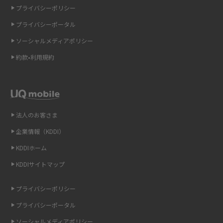
プライバシーポリシー
ギガバイト（GB）とは？1GBの目安やギガが足りない時の対処法を紹介
プライバシーポータル
ソーシャルメディアポリシー
Wi-Fi 6とは？Wi-Fi 5との違いやメリットと注意点、規格の種類も解説
約款•利用規約
テザリングはWi-Fiとどう違う？接続方法や注意点を解説！
Wi-Fiを自宅に設置する方法は？必要なことやポイントも紹介
法人のお客さま
光ファイバーとは？仕組みやメリット・デメリットを初心者向けにわかり
やすく解説
企業情報（KDDI）
KDDIホーム
ストリーミング再生とは？ダウンロードとの違いやメリット・デメリット
KDDIサイトマップ
を解説
プライバシーポリシー
6Gとはどんな通信技術？Beyond 5Gや実用化の課題などを解説
プライバシーポータル
引っ越し費用の相場は？ひとり暮らしや家族の場合の目安や費用を抑える
ソーシャルメディアポリシー