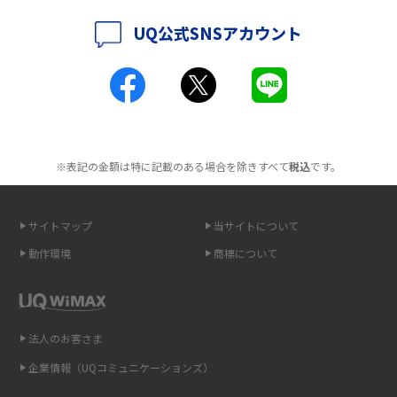
UQ公式SNSアカウント
ポケット型Wi-Fiとは？通信の仕組みやメリット・デメリットを解説
工事不要！置くだけWi-Fiの特徴は？メリット・デメリットや選び方を解説
ポケット型Wi-Fiを月額なしで利用できるのはなぜ？メリット・デメリット
も紹介
※表記の金額は特に記載のある場合を除きすべて
税込
です。
無制限で利用できるポケット型Wi-Fiは？選び方や通信費を抑える方法も紹
介
サイトマップ
当サイトについて
ポケット型Wi-Fi（モバイルWi-Fi）とは？おススメする方の特徴や選び方を
動作環境
商標について
解説
即日受け取りできるポケット型Wi-Fiはある？すぐに使うための方法や注意
点も解説
法人のお客さま
企業情報（UQコミュニケーションズ）
ONU（光回線終端装置）とは？モデム・ルーター・ホームゲートウェイと
の違いを解説