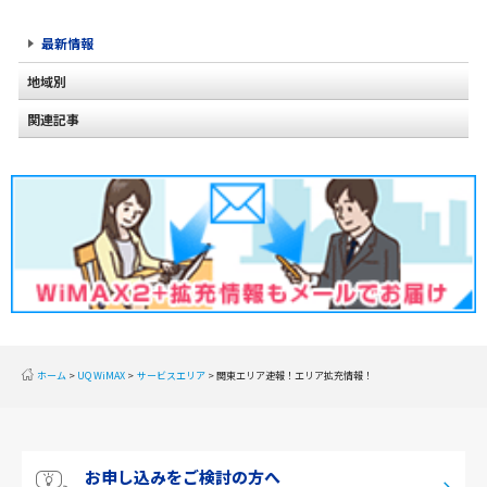
最新情報
地域別
関連記事
北海道
東北
関東
甲信越
北陸
東海
近畿
ホーム
UQ WiMAX
サービスエリア
関東エリア速報！エリア拡充情報！
中国
四国
お申し込みをご検討の方へ
九州・沖縄