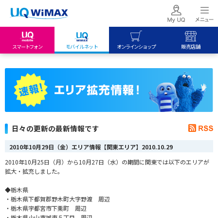
スマートフォン
モバイルネット
オンラインショップ
販売店舗
my UQ WiMAX
UQ mobile
UQ mobile
UQ WiMAX ご契約の方
オンラインショップ
販売店舗
My UQ mobile
UQ WiMAX
UQ WiMAX
UQ mobile ご契約の方
オンラインショップ
販売店舗
UQ mobile
日々の更新の最新情報です
データチャージサイト
2010年10月29日（金）エリア情報【関東エリア】
2010.10.29
2010年10月25日（月）から10月27日（水）の期間に関東では以下のエリアが
拡大・拡充しました。
◆栃木県
・栃木県下都賀郡野木町大字野渡 周辺
・栃木県宇都宮市下栗町 周辺
・栃木県小山市城東５丁目 周辺