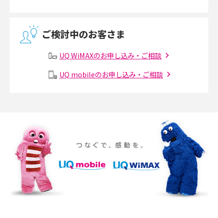
無線LANとは？メリット・デメリットや接続方法を解説
ご検討中のお客さま
有線LANとは？無線LANとの違いやメリット・デメリットを解説
UQ WiMAXのお申し込み・ご相談
メッシュWi-Fiとは？仕組みやメリット・デメリット、中継機との違いを解
UQ mobileのお申し込み・ご相談
説
ポケット型Wi-Fiの使い方は？基本的な手順やつながらない時の対処法を紹
介
ポケット型Wi-Fiをレンタルするメリットとは？選び方や向いている方の特
徴も紹介
持ち運びできるポケット型Wi-Fiのおススメの選び方は？メリット・デメリ
ットも紹介
ポケット型Wi-Fiはクレカなしでも利用できる？口座振替の方法や注意点も
解説