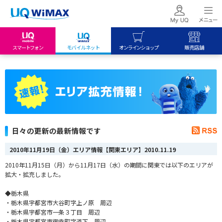
スマートフォン
モバイルネット
オンラインショップ
販売店舗
my UQ WiMAX
UQ mobile
UQ mobile
UQ WiMAX ご契約の方
オンラインショップ
販売店舗
My UQ mobile
UQ WiMAX
UQ WiMAX
UQ mobile ご契約の方
オンラインショップ
販売店舗
UQ mobile
日々の更新の最新情報です
データチャージサイト
2010年11月19日（金）エリア情報【関東エリア】
2010.11.19
2010年11月15日（月）から11月17日（水）の期間に関東では以下のエリアが
拡大・拡充しました。
◆栃木県
・栃木県宇都宮市大谷町字上ノ原 周辺
・栃木県宇都宮市一条３丁目 周辺
・栃木県宇都宮市御幸町字道下 周辺