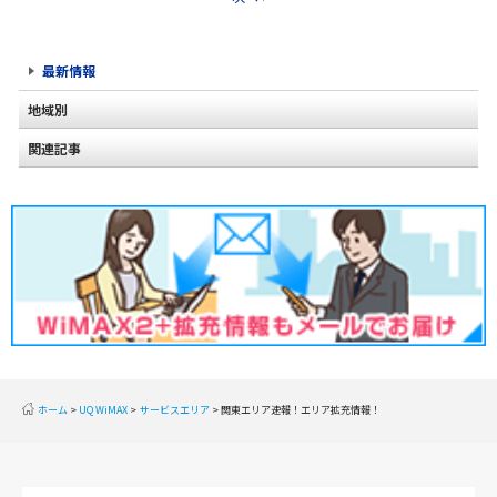
最新情報
地域別
関連記事
北海道
東北
関東
甲信越
北陸
東海
近畿
ホーム
UQ WiMAX
サービスエリア
関東エリア速報！エリア拡充情報！
中国
四国