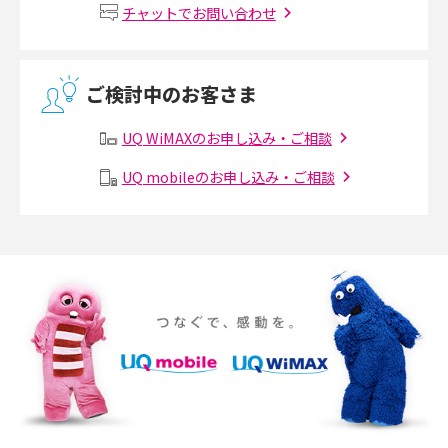
Wi-Fiルーターの設定方法をわかりやすく解説！事前に準備すべきものも紹
チャットでお問い合わせ
介
無線LANとは？メリット・デメリットや接続方法を解説
ご検討中のお客さま
有線LANとは？無線LANとの違いやメリット・デメリットを解説
UQ WiMAXのお申し込み・ご相談
メッシュWi-Fiとは？仕組みやメリット・デメリット、中継機との違いを解
UQ mobileのお申し込み・ご相談
説
ポケット型Wi-Fiの使い方は？基本的な手順やつながらない時の対処法を紹
介
ポケット型Wi-Fiをレンタルするメリットとは？選び方や向いている方の特
徴も紹介
持ち運びできるポケット型Wi-Fiのおススメの選び方は？メリット・デメリ
ットも紹介
ポケット型Wi-Fiはクレカなしでも利用できる？口座振替の方法や注意点も