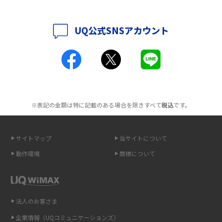
解説
UQ公式SNSアカウント
ポケット型Wi-Fiとは？通信の仕組みやメリット・デメリットを解説
工事不要！置くだけWi-Fiの特徴は？メリット・デメリットや選び方を解説
ポケット型Wi-Fiを月額なしで利用できるのはなぜ？メリット・デメリット
も紹介
※表記の金額は特に記載のある場合を除きすべて
税込
です。
無制限で利用できるポケット型Wi-Fiは？選び方や通信費を抑える方法も紹
介
サイトマップ
当サイトについて
ポケット型Wi-Fi（モバイルWi-Fi）とは？おススメする方の特徴や選び方を
動作環境
商標について
解説
即日受け取りできるポケット型Wi-Fiはある？すぐに使うための方法や注意
点も解説
法人のお客さま
企業情報（UQコミュニケーションズ）
ONU（光回線終端装置）とは？モデム・ルーター・ホームゲートウェイと