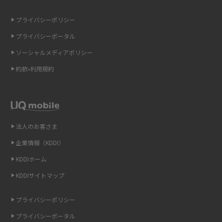
の違いを解説
プライバシーポリシー
ギガバイト（GB）とは？1GBの目安やギガが足りない時の対処法を紹介
プライバシーポータル
ソーシャルメディアポリシー
Wi-Fi 6とは？Wi-Fi 5との違いやメリットと注意点、規格の種類も解説
約款•利用規約
テザリングはWi-Fiとどう違う？接続方法や注意点を解説！
Wi-Fiを自宅に設置する方法は？必要なことやポイントも紹介
法人のお客さま
光ファイバーとは？仕組みやメリット・デメリットを初心者向けにわかり
やすく解説
企業情報（KDDI）
KDDIホーム
ストリーミング再生とは？ダウンロードとの違いやメリット・デメリット
KDDIサイトマップ
を解説
プライバシーポリシー
6Gとはどんな通信技術？Beyond 5Gや実用化の課題などを解説
プライバシーポータル