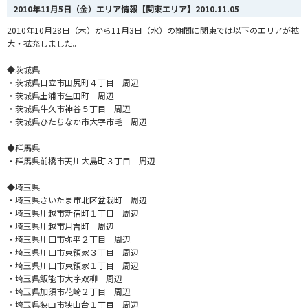
2010年11月5日（金）エリア情報【関東エリア】
2010.11.05
2010年10月28日（木）から11月3日（水）の期間に関東では以下のエリアが拡
大・拡充しました。
◆茨城県
・茨城県日立市田尻町４丁目 周辺
・茨城県土浦市生田町 周辺
・茨城県牛久市神谷５丁目 周辺
・茨城県ひたちなか市大字市毛 周辺
◆群馬県
・群馬県前橋市天川大島町３丁目 周辺
◆埼玉県
・埼玉県さいたま市北区盆栽町 周辺
・埼玉県川越市新宿町１丁目 周辺
・埼玉県川越市月吉町 周辺
・埼玉県川口市弥平２丁目 周辺
・埼玉県川口市東領家３丁目 周辺
・埼玉県川口市東領家１丁目 周辺
・埼玉県飯能市大字双柳 周辺
・埼玉県加須市花崎２丁目 周辺
・埼玉県狭山市狭山台１丁目 周辺