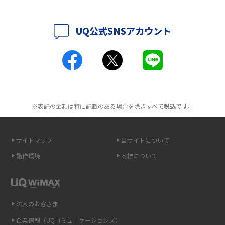
解説
UQ公式SNSアカウント
ポケット型Wi-Fiとは？通信の仕組みやメリット・デメリットを解説
工事不要！置くだけWi-Fiの特徴は？メリット・デメリットや選び方を解説
ポケット型Wi-Fiを月額なしで利用できるのはなぜ？メリット・デメリット
も紹介
※表記の金額は特に記載のある場合を除きすべて
税込
です。
無制限で利用できるポケット型Wi-Fiは？選び方や通信費を抑える方法も紹
介
サイトマップ
当サイトについて
ポケット型Wi-Fi（モバイルWi-Fi）とは？おススメする方の特徴や選び方を
動作環境
商標について
解説
即日受け取りできるポケット型Wi-Fiはある？すぐに使うための方法や注意
点も解説
法人のお客さま
企業情報（UQコミュニケーションズ）
ONU（光回線終端装置）とは？モデム・ルーター・ホームゲートウェイと