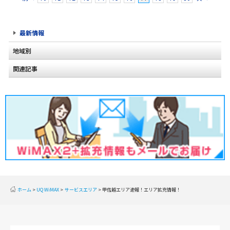
最新情報
地域別
関連記事
北海道
東北
関東
甲信越
北陸
東海
近畿
ホーム
UQ WiMAX
サービスエリア
甲信越エリア速報！エリア拡充情報！
中国
四国