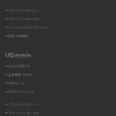
の違いを解説
プライバシーポリシー
ギガバイト（GB）とは？1GBの目安やギガが足りない時の対処法を紹介
プライバシーポータル
ソーシャルメディアポリシー
Wi-Fi 6とは？Wi-Fi 5との違いやメリットと注意点、規格の種類も解説
約款•利用規約
テザリングはWi-Fiとどう違う？接続方法や注意点を解説！
Wi-Fiを自宅に設置する方法は？必要なことやポイントも紹介
法人のお客さま
光ファイバーとは？仕組みやメリット・デメリットを初心者向けにわかり
やすく解説
企業情報（KDDI）
KDDIホーム
ストリーミング再生とは？ダウンロードとの違いやメリット・デメリット
KDDIサイトマップ
を解説
プライバシーポリシー
6Gとはどんな通信技術？Beyond 5Gや実用化の課題などを解説
プライバシーポータル