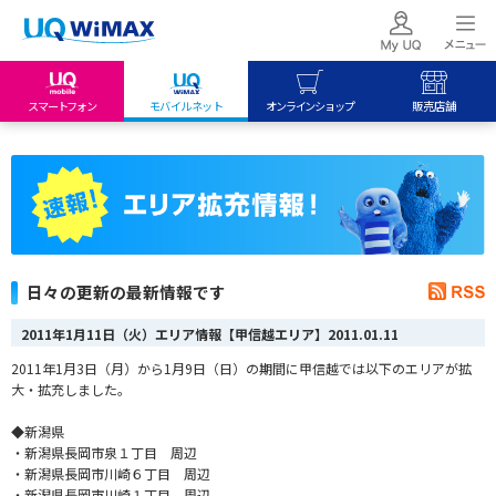
スマートフォン
モバイルネット
オンラインショップ
販売店舗
my UQ WiMAX
UQ mobile
UQ mobile
UQ WiMAX ご契約の方
オンラインショップ
販売店舗
My UQ mobile
UQ WiMAX
UQ WiMAX
UQ mobile ご契約の方
オンラインショップ
販売店舗
UQ mobile
日々の更新の最新情報です
データチャージサイト
2011年1月11日（火）エリア情報【甲信越エリア】
2011.01.11
2011年1月3日（月）から1月9日（日）の期間に甲信越では以下のエリアが拡
大・拡充しました。
◆新潟県
・新潟県長岡市泉１丁目 周辺
・新潟県長岡市川崎６丁目 周辺
・新潟県長岡市川崎１丁目 周辺