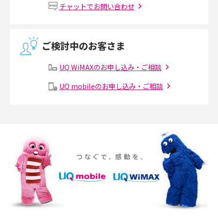
Wi-Fiルーターの設定方法をわかりやすく解説！事前に準備すべきものも紹
チャットでお問い合わせ
介
無線LANとは？メリット・デメリットや接続方法を解説
ご検討中のお客さま
有線LANとは？無線LANとの違いやメリット・デメリットを解説
UQ WiMAXのお申し込み・ご相談
メッシュWi-Fiとは？仕組みやメリット・デメリット、中継機との違いを解
UQ mobileのお申し込み・ご相談
説
ポケット型Wi-Fiの使い方は？基本的な手順やつながらない時の対処法を紹
介
ポケット型Wi-Fiをレンタルするメリットとは？選び方や向いている方の特
徴も紹介
持ち運びできるポケット型Wi-Fiのおススメの選び方は？メリット・デメリ
ットも紹介
ポケット型Wi-Fiはクレカなしでも利用できる？口座振替の方法や注意点も