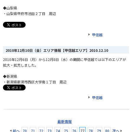
◆山梨県
・山梨県甲府市池田２丁目 周辺
甲信越
2010年12月10日（金）エリア情報【甲信越エリア】
2010.12.10
2010年12月6日（月）から12月8日（水）の期間に甲信越では以下のエリアが
拡大・拡充しました。
◆新潟県
・新潟県新潟市西区大学南１丁目 周辺
甲信越
最新情報
前へ
70
71
72
73
74
75
76
77
78
79
80
次へ