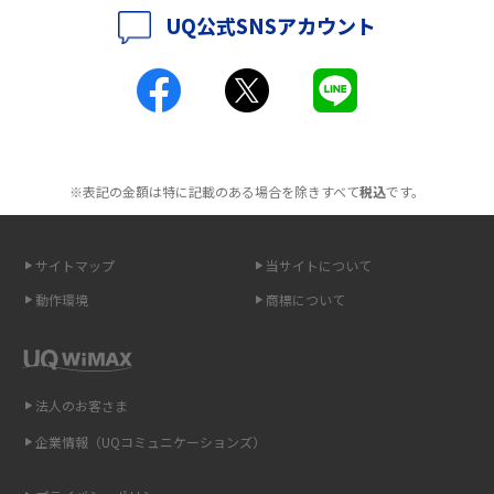
UQ公式SNSアカウント
ポケット型Wi-Fiとは？通信の仕組みやメリット・デメリットを解説
工事不要！置くだけWi-Fiの特徴は？メリット・デメリットや選び方を解説
ポケット型Wi-Fiを月額なしで利用できるのはなぜ？メリット・デメリット
も紹介
※表記の金額は特に記載のある場合を除きすべて
税込
です。
無制限で利用できるポケット型Wi-Fiは？選び方や通信費を抑える方法も紹
介
サイトマップ
当サイトについて
ポケット型Wi-Fi（モバイルWi-Fi）とは？おススメする方の特徴や選び方を
動作環境
商標について
解説
即日受け取りできるポケット型Wi-Fiはある？すぐに使うための方法や注意
点も解説
法人のお客さま
企業情報（UQコミュニケーションズ）
ONU（光回線終端装置）とは？モデム・ルーター・ホームゲートウェイと
の違いを解説