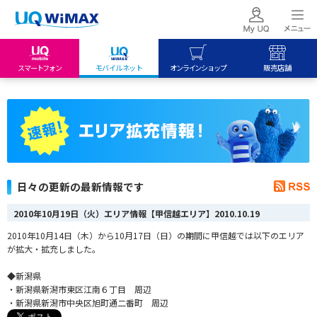
スマートフォン
モバイルネット
オンラインショップ
販売店舗
my UQ WiMAX
UQ mobile
UQ mobile
UQ WiMAX ご契約の方
オンラインショップ
販売店舗
My UQ mobile
UQ WiMAX
UQ WiMAX
UQ mobile ご契約の方
オンラインショップ
販売店舗
UQ mobile
日々の更新の最新情報です
データチャージサイト
2010年10月19日（火）エリア情報【甲信越エリア】
2010.10.19
2010年10月14日（木）から10月17日（日）の期間に甲信越では以下のエリア
が拡大・拡充しました。
◆新潟県
・新潟県新潟市東区江南６丁目 周辺
・新潟県新潟市中央区旭町通二番町 周辺