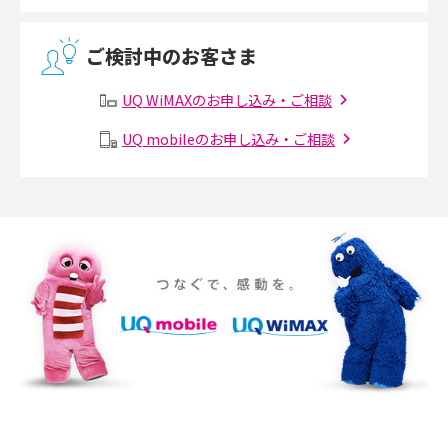
無線LANとは？メリット・デメリットや接続方法を解説
ご検討中のお客さま
有線LANとは？無線LANとの違いやメリット・デメリットを解説
UQ WiMAXのお申し込み・ご相談
メッシュWi-Fiとは？仕組みやメリット・デメリット、中継機との違いを解
UQ mobileのお申し込み・ご相談
説
ポケット型Wi-Fiの使い方は？基本的な手順やつながらない時の対処法を紹
介
ポケット型Wi-Fiをレンタルするメリットとは？選び方や向いている方の特
徴も紹介
持ち運びできるポケット型Wi-Fiのおススメの選び方は？メリット・デメリ
ットも紹介
ポケット型Wi-Fiはクレカなしでも利用できる？口座振替の方法や注意点も
解説