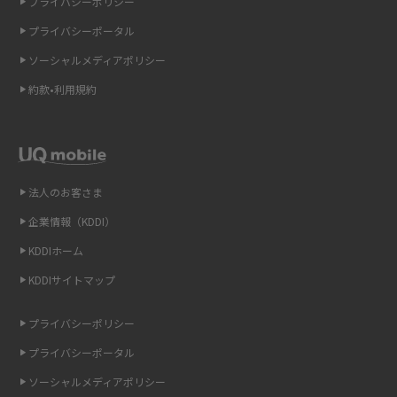
プライバシーポリシー
ギガバイト（GB）とは？1GBの目安やギガが足りない時の対処法を紹介
プライバシーポータル
ソーシャルメディアポリシー
Wi-Fi 6とは？Wi-Fi 5との違いやメリットと注意点、規格の種類も解説
約款•利用規約
テザリングはWi-Fiとどう違う？接続方法や注意点を解説！
Wi-Fiを自宅に設置する方法は？必要なことやポイントも紹介
法人のお客さま
光ファイバーとは？仕組みやメリット・デメリットを初心者向けにわかり
やすく解説
企業情報（KDDI）
KDDIホーム
ストリーミング再生とは？ダウンロードとの違いやメリット・デメリット
KDDIサイトマップ
を解説
プライバシーポリシー
6Gとはどんな通信技術？Beyond 5Gや実用化の課題などを解説
プライバシーポータル
引っ越し費用の相場は？ひとり暮らしや家族の場合の目安や費用を抑える
ソーシャルメディアポリシー
方法を解説