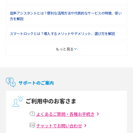
音声アシスタントとは？便利な活用方法や代表的なサービスの特徴、使い
方を解説
スマートロックとは？導入するメリットやデメリット、選び方を解説
スマートテレビとは？特徴や選び方、使い方をわかりやすく解説
もっと見る
Chromecast（クロームキャスト）とは？接続方法や基本的な使い方を解説
マンションで使えるWi-Fiは？種類ごとの特徴や選び方を紹介
サポートのご案内
光回線の速度の目安は？測定方法や遅い時の対策方法も紹介
ご利用中のお客さま
マンションで光回線の利用を始める手順は？設備状況の確認方法も解説
よくあるご質問・各種お手続き
Wi-Fiルーターの設定方法をわかりやすく解説！事前に準備すべきものも紹
チャットでお問い合わせ
介