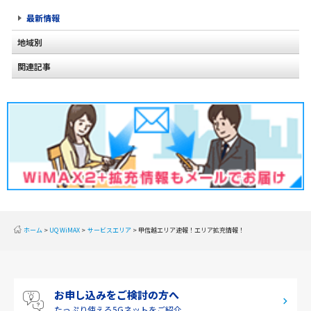
最新情報
地域別
関連記事
北海道
東北
関東
甲信越
北陸
東海
近畿
ホーム
UQ WiMAX
サービスエリア
甲信越エリア速報！エリア拡充情報！
中国
四国
お申し込みをご検討の方へ
九州・沖縄
たっぷり使える
5Gネットをご紹介