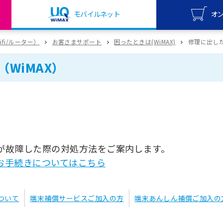
モバイルネット
オ
UQ mo
wifi/ルーター）
お客さまサポート
困ったときは(WiMAX)
修理に出した
オンライ
WiMAX）
UQ Wi
オンライ
）が故障した際の対処方法をご案内します。
理のお手続きについてはこちら
ついて
端末補償サービスご加入の方
端末あんしん補償ご加入の