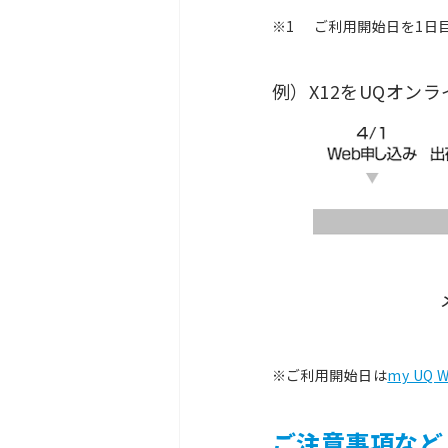
※1
ご利用開始日を1日
例）X12をUQオン
※
ご利用開始日は
my UQ 
ご注意事項など