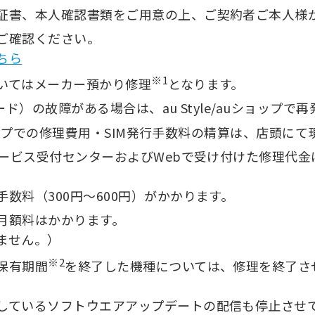
証書、本人確認書類をご用意の上、ご契約者ご本人様
ご確認ください。
ちら
※1
いてはメーカー預かり修理
となります。
カード）の故障がある場合は、au Style/auショップで
auショップでの修理費用・SIM発行手数料の精算は、店頭
償サービス受付センターおよびWebで受け付けた修理代
数料（300円～600円）がかかります。
月額料はかかります。
ません。）
※2
保有期間
を終了した機種については、修理を終了さ
しているソフトウエアアップデートの配信も停止させ