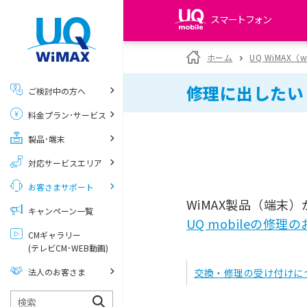
スマートフォン
my UQ WiMAX
ホーム
UQ WiMAX（
UQ WiMAX ご契約の方
修理に出したい（
ご検討中の方へ
My UQ mobile
料金プラン･サービス
UQ mobile ご契約の方
製品･端末
UQ mobile
データチャージサイト
対応サービスエリア
お客さまサポート
WiMAX製品（端末
キャンペーン一覧
UQ mobileの修
CMギャラリー
(テレビCM･WEB動画)
法人のお客さま
交換・修理の受け付けに