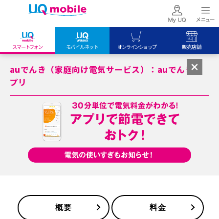
スマートフォン
モバイルネット
オンラインショップ
販売店舗
my UQ WiMAX
UQ mobile
UQ mobile
auでんき（家庭向け電気サービス）：auでんきア
UQ WiMAX ご契約の方
オンラインショップ
販売店舗
プリ
My UQ mobile
UQ WiMAX
UQ WiMAX
UQ mobile ご契約の方
オンラインショップ
販売店舗
UQ mobile
データチャージサイト
概要
料金