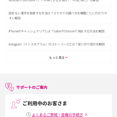
読めない漢字を検索する方法は？スマホでの調べ方を機種ごとにわかりや
すく解説
iPhoneのキャッシュクリアとは？SafariやChromeで消去する方法を解説
Instagram（インスタグラム）のストーリーズとは？使い方や見方を解説
ASMRとは？初心者向けの代表ジャンルや楽しみ方を解説
もっと見る
スマホのアラーム設定方法を解説！鳴らない原因と対処法、便利機能も紹
介
サポートのご案内
LINEで友だちを削除する方法は？方法ごとの影響や復活・復元する方法も
解説
ご利用中のお客さま
プリペイドSIMとは？種類やメリット・デメリット、利用までの流れを解説
よくあるご質問・各種お手続き