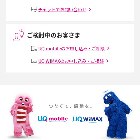
MNOとは？MVNOやMVNEとの違いやメリット・デメリットを解説
チャットでお問い合わせ
VPN接続とは？仕組みや必要性、メリット・デメリット、接続方法を解説
ご検討中のお客さま
Threads（スレッズ）とは？主な機能や登録方法、投稿の仕方を解説
UQ mobileのお申し込み・ご相談
Instagram（インスタグラム）でスクショするとバレる？バレるケースや撮
り方も解説
UQ WiMAXのお申し込み・ご相談
SMSとは？料金やできること、注意点や届かない時の対処法を解説
Discord（ディスコード）とは？使い方や用語の意味、便利な機能を解説
iPhone 16eとiPhone SE（第3世代）の違いは？サイズやスペックを比較し
て解説
iPhone 16eとiPhone 14を徹底比較！スペック・機能の違いをわかりやすく
紹介