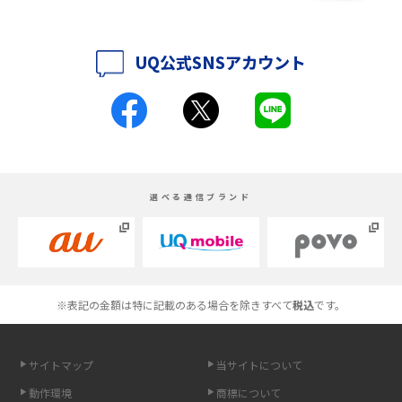
iPhone 16シリーズのモデルを比較！価格・サイズ・カメラ性能の違いを徹
底解説
UQ公式SNSアカウント
iPhone 16とiPhone 15の違いは？カメラ・スペック・機能を徹底比較
iPhoneの機種変更のやり方は？事前準備・手順やデータ移行方法をわかり
やすく解説
スマホが高い理由は？購入費用を抑える方法や端末を選ぶ時の注意点を解
選べる通信ブランド
説！
Androidスマホとは？特徴やメリット・デメリット、おススメ機種を紹介
高校生にスマホ制限は必要？所持率やメリット・デメリットを詳しく紹介
※表記の金額は特に記載のある場合を除きすべて
税込
です。
スマホのネット通信速度が遅い原因は？すぐできる対処法や見直すポイン
トを解説
サイトマップ
当サイトについて
動作環境
商標について
スマホや携帯端末の通信速度制限とは？回避のコツや解除のタイミング・