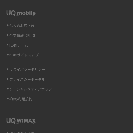
方法を解説
LINEの引き継ぎ方法は？対象データや事前準備・条件・注意点などを解説
法人のお客さま
LINEの通知がこない時の原因と対処法9選！設定の確認手順も解説
企業情報（KDDI）
KDDIホーム
非通知設定とは？184で電話をかける方法やiPhone・Androidの設定を解説
KDDIサイトマップ
iCloudの使用容量を減らす9つの方法！使用状況の確認手順も紹介
プライバシーポリシー
スマホのウィジェットとは？iPhone・Androidの設定方法やおススメを紹
プライバシーポータル
介
ソーシャルメディアポリシー
約款•利用規約
リプライ機能とは？LINE、X（旧Twitter）、Instagram、TikTokで送る方法
を解説
インスタのDMの送り方は？便利機能の使い方や注意点をわかりやすく解説