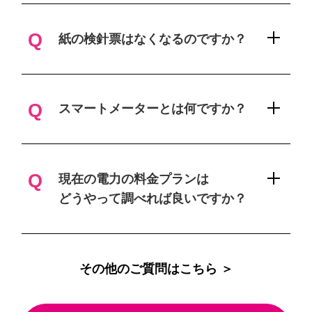
A
はい。分譲、賃貸に関わらず、マンシ
ョンでもお申し込みいただけます。た
Q
紙の検針票はなくなるのですか？
だし、マンション全体で高圧一括受電
を行っている場合は、お申し込みがで
A
はい、紙の検針票は無くなります。
きませんのでご注意ください。
電気の使用量は、「でんき」アプリに
Q
スマートメーターとは何ですか？
てご確認ください。
※マンション高圧一括受電とは
マンション全体の電気を一つの契約と
A
通信機能を持った電気メーターです。
※紙の検針票は発行できません。
して、電力会社と高圧一括受電業者が
従来型のアナログメーターでは、月間
Q
現在の電力の料金プランは
契約する契約形態のことをいいます。
の電気使用量しか分かりませんでした
どうやって調べれば良いですか？
通常、マンションの場合は地域の電力
が、スマートメーターであれば30分毎
会社と各部屋のご入居者が個別で電気
の電気使用量が取得できるようになり
A
現在の電力会社から発行されている検
の契約をされているケースが多いです
ます。
針票やWebでのお知らせをご確認くだ
が、高圧一括受電により、各部屋の電
その他のご質問はこちら ＞
さい。
気料金が割安になったり、マンション
一括事業者からの様々なサービスを受