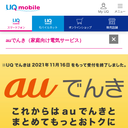
スマートフォン
モバイルネット
オンラインショップ
販売店舗
my UQ WiMAX
UQ mobile
UQ mobile
auでんき（家庭向け電気サービス）
UQ WiMAX ご契約の方
オンラインショップ
販売店舗
My UQ mobile
UQ WiMAX
UQ WiMAX
UQ mobile ご契約の方
オンラインショップ
販売店舗
UQ mobile
データチャージサイト