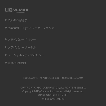
インスタのDMの送り方は？便利機能の使い方や注意点をわかりやすく解説
法人のお客さま
Bluetooth®とは？Wi-Fiとの違いやスマホ・PCとの接続方法を解説
企業情報（UQコミュニケーションズ）
LINEで送信取り消しをする方法は？相手に知られるのか、削除との違いも
紹介
プライバシーポリシー
プライバシーポータル
「iPhoneを探す」の使い方と設定方法を紹介！ブラウザやアプリから探す
方法を詳しく解説
ソーシャルメディアポリシー
約款•利用規約
Wi-Fiを快適に使うための速度はどれくらい？用途別の目安・回線ごとの平
均を紹介
KDDI株式会社 東京都公安委員会 第301001102509号
LINEの着信音や通知音の設定・変更方法を解説！鳴らない場合の対処法も
紹介
COPYRIGHT © KDDI CORPORATION, ALL RIGHTS RESERVED.
Copyright © UQ Communications Inc. all rights reserved.
©PINK GACHA&BLUE MUKU
©BLUE GACHAMUKU
着信拒否とは？設定方法やブロックした番号の確認方法を解説