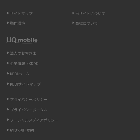
スマホのネット通信速度が遅い原因は？すぐできる対処法や見直すポイン
トを解説
サイトマップ
当サイトについて
動作環境
商標について
スマホや携帯端末の通信速度制限とは？回避のコツや解除のタイミング・
方法を解説
LINEの引き継ぎ方法は？対象データや事前準備・条件・注意点などを解説
法人のお客さま
企業情報（KDDI）
LINEの通知がこない時の原因と対処法9選！設定の確認手順も解説
KDDIホーム
非通知設定とは？184で電話をかける方法やiPhone・Androidの設定を解説
KDDIサイトマップ
iCloudの使用容量を減らす9つの方法！使用状況の確認手順も紹介
プライバシーポリシー
プライバシーポータル
スマホのウィジェットとは？iPhone・Androidの設定方法やおススメを紹
介
ソーシャルメディアポリシー
約款•利用規約
リプライ機能とは？LINE、X（旧Twitter）、Instagram、TikTokで送る方法
を解説