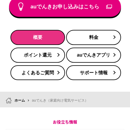
けられる場合があります。ただし、こ
auでんきお申し込みはこちら
の契約形態の場合、契約の単位がマン
ション全体となるため、各部屋の電気
を個別で変更することはできません。
概要
料金
ポイント還元
auでんきアプリ
よくあるご質問
サポート情報
ホーム
auでんき（家庭向け電気サービス）
お役立ち情報