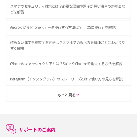
スマホのセキュリティ対策とは？必要な理由や調子が悪い場合の対処法な
どを解説
AndroidからiPhoneへデータ移行する方法は？「iOSに移行」を解説
読めない漢字を検索する方法は？スマホでの調べ方を機種ごとにわかりや
すく解説
iPhoneのキャッシュクリアとは？SafariやChromeで消去する方法を解説
Instagram（インスタグラム）のストーリーズとは？使い方や見方を解説
ASMRとは？初心者向けの代表ジャンルや楽しみ方を解説
もっと見る
スマホのアラーム設定方法を解説！鳴らない原因と対処法、便利機能も紹
介
サポートのご案内
LINEで友だちを削除する方法は？方法ごとの影響や復活・復元する方法も
解説