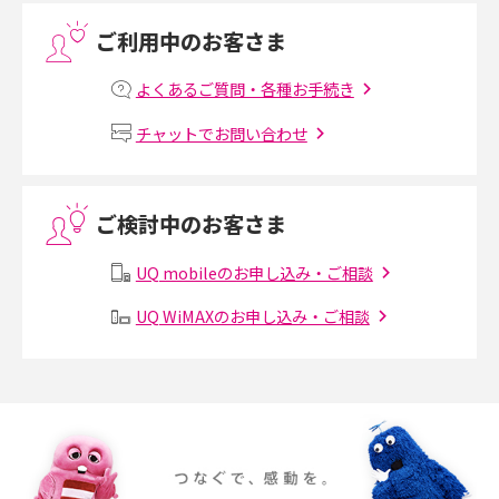
ご利用中のお客さま
プリペイドSIMとは？種類やメリット・デメリット、利用までの流れを解説
よくあるご質問・各種お手続き
MNOとは？MVNOやMVNEとの違いやメリット・デメリットを解説
チャットでお問い合わせ
VPN接続とは？仕組みや必要性、メリット・デメリット、接続方法を解説
ご検討中のお客さま
Threads（スレッズ）とは？主な機能や登録方法、投稿の仕方を解説
UQ mobileのお申し込み・ご相談
Instagram（インスタグラム）でスクショするとバレる？バレるケースや撮
り方も解説
UQ WiMAXのお申し込み・ご相談
SMSとは？料金やできること、注意点や届かない時の対処法を解説
Discord（ディスコード）とは？使い方や用語の意味、便利な機能を解説
iPhone 16eとiPhone SE（第3世代）の違いは？サイズやスペックを比較し
て解説