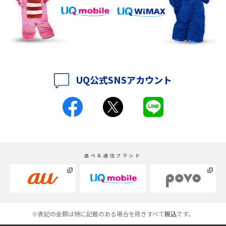
iPhone 16eとiPhone 14を徹底比較！スペック・機能の違いをわかりやすく
紹介
iPhone 16シリーズのモデルを比較！価格・サイズ・カメラ性能の違いを徹
底解説
UQ公式SNSアカウント
iPhone 16とiPhone 15の違いは？カメラ・スペック・機能を徹底比較
iPhoneの機種変更のやり方は？事前準備・手順やデータ移行方法をわかり
やすく解説
スマホが高い理由は？購入費用を抑える方法や端末を選ぶ時の注意点を解
選べる通信ブランド
説！
Androidスマホとは？特徴やメリット・デメリット、おススメ機種を紹介
高校生にスマホ制限は必要？所持率やメリット・デメリットを詳しく紹介
※表記の金額は特に記載のある場合を除きすべて
税込
です。