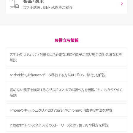
製品・端末
スマホ端末、
SIM・eSIMをご紹介
お役立ち情報
スマホのセキュリティ対策とは？必要な理由や調子が悪い場合の対処法などを
解説
AndroidからiPhoneへデータ移行する方法は？「iOSに移行」を解説
読めない漢字を検索する方法は？スマホでの調べ方を機種ごとにわかりやすく
解説
iPhoneのキャッシュクリアとは？SafariやChromeで消去する方法を解説
Instagram（インスタグラム）のストーリーズとは？使い方や見方を解説