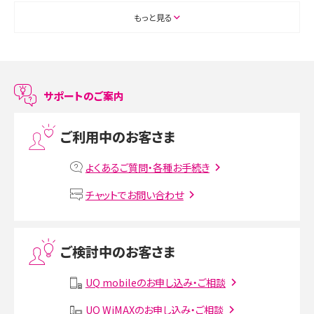
ASMRとは？初心者向けの代表ジャンルや楽しみ方を解説
もっと見る
スマホのアラーム設定方法を解説！鳴らない原因と対処法、便利機能も紹介
LINEで友だちを削除する方法は？方法ごとの影響や復活・復元する方法も解説
サポートのご案内
プリペイドSIMとは？種類やメリット・デメリット、利用までの流れを解説
ご利用中のお客さま
MNOとは？MVNOやMVNEとの違いやメリット・デメリットを解説
よくあるご質問・各種お手続き
VPN接続とは？仕組みや必要性、メリット・デメリット、接続方法を解説
チャットでお問い合わせ
Threads（スレッズ）とは？主な機能や登録方法、投稿の仕方を解説
ご検討中のお客さま
Instagram（インスタグラム）でスクショするとバレる？バレるケースや撮り方も解
説
UQ mobileのお申し込み・ご相談
UQ WiMAXのお申し込み・ご相談
SMSとは？料金やできること、注意点や届かない時の対処法を解説