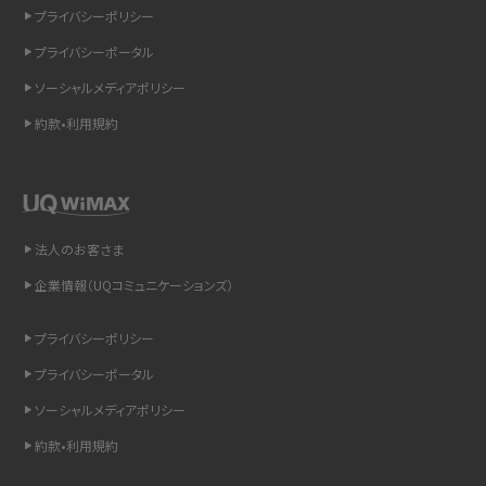
リプライ機能とは？LINE、X（旧Twitter）、Instagram、TikTokで送る方法を解説
プライバシーポリシー
プライバシーポータル
インスタのDMの送り方は？便利機能の使い方や注意点をわかりやすく解説
ソーシャルメディアポリシー
Bluetooth®とは？Wi-Fiとの違いやスマホ・PCとの接続方法を解説
約款•利用規約
LINEで送信取り消しをする方法は？相手に知られるのか、削除との違いも紹介
「iPhoneを探す」の使い方と設定方法を紹介！ブラウザやアプリから探す方法を
詳しく解説
法人のお客さま
企業情報（UQコミュニケーションズ）
Wi-Fiを快適に使うための速度はどれくらい？用途別の目安・回線ごとの平均を
紹介
プライバシーポリシー
LINEの着信音や通知音の設定・変更方法を解説！鳴らない場合の対処法も紹介
プライバシーポータル
ソーシャルメディアポリシー
着信拒否とは？設定方法やブロックした番号の確認方法を解説
約款•利用規約
LINEでブロックされているか確認する方法は？手順や注意点を解説