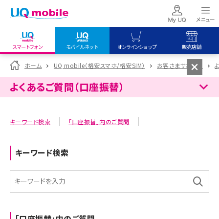
スマートフォン
モバイルネット
オンラインショップ
販売店舗
my UQ WiMAX
UQ mobile
UQ mobile
ホーム
UQ mobile（格安スマホ/格安SIM）
お客さまサポート
UQ WiMAX ご契約の方
オンラインショップ
販売店舗
よくあるご質問（口座振替）
My UQ mobile
UQ WiMAX
UQ WiMAX
UQ mobile ご契約の方
オンラインショップ
販売店舗
キーワード検索
「口座振替」内のご質問
UQ mobile
データチャージサイト
キーワード検索
「口座振替」内のご質問