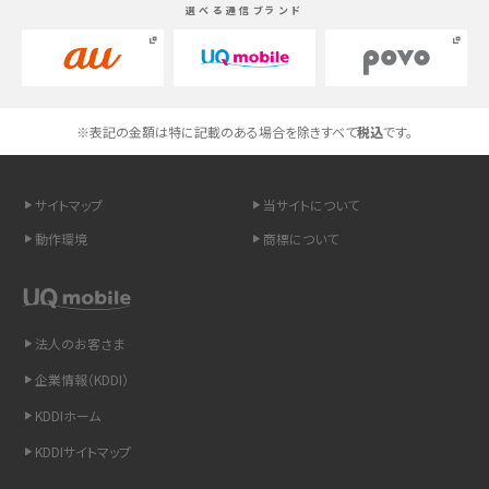
選べる通信ブランド
高校生にスマホ制限は必要？所持率やメリット・デメリットを詳しく紹介
スマホのネット通信速度が遅い原因は？すぐできる対処法や見直すポイントを解
説
※表記の金額は特に記載のある場合を除きすべて
税込
です。
スマホや携帯端末の通信速度制限とは？回避のコツや解除のタイミング・方法
を解説
サイトマップ
当サイトについて
LINEの引き継ぎ方法は？対象データや事前準備・条件・注意点などを解説
動作環境
商標について
LINEの通知がこない時の原因と対処法9選！設定の確認手順も解説
非通知設定とは？184で電話をかける方法やiPhone・Androidの設定を解説
法人のお客さま
企業情報（KDDI）
iCloudの使用容量を減らす9つの方法！使用状況の確認手順も紹介
KDDIホーム
スマホのウィジェットとは？iPhone・Androidの設定方法やおススメを紹介
KDDIサイトマップ