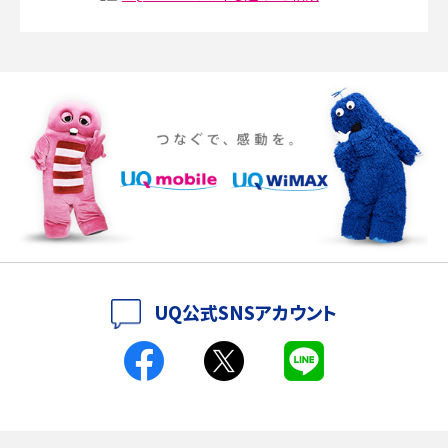
Discord（ディスコード）とは？使い方や用語の意味、便利な機能を解説
iPhone 16eとiPhone SE（第3世代）の違いは？サイズやスペックを比較して解説
iPhone 16eとiPhone 14を徹底比較！スペック・機能の違いをわかりやすく紹介
iPhone 16シリーズのモデルを比較！価格・サイズ・カメラ性能の違いを徹底解説
iPhone 16とiPhone 15の違いは？カメラ・スペック・機能を徹底比較
iPhoneの機種変更のやり方は？事前準備・手順やデータ移行方法をわかりやす
UQ公式SNSアカウント
く解説
スマホが高い理由は？購入費用を抑える方法や端末を選ぶ時の注意点を解説！
Androidスマホとは？特徴やメリット・デメリット、おススメ機種を紹介