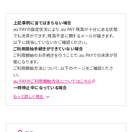
各種サービスで「au PAY プリペイドカード」を支払方法に
登録している場合、カードの有効性確認のために、一時的
に少額を引き落としするケースがあります。
上記事例に当てはまらない場合
引き落としされた金額は、一定時間経過後に返金されます
au PAYの設定状況により、au PAY 残高が十分にある状態
のでしばらくお待ちください。
でも決済ができず、残高不足に関するメールが届きます。
※加盟店の都合により、返金までの時間は異なります。
以下に該当していないかご確認ください。
ご利用開始手続きができていない場合
カードの有効性確認を行う主なサービスは以下の通りで
ご利用開始のお手続きを行うことで、au PAYでの決済が可
す。
能になります。
ご利用開始方法について、以下のページをご確認くださ
iTunes（Apple Accountに「au PAY プリペイドカー
い。
ド」を登録されている場合）
au PAYのご利用開始方法についてはこちら
Amazon
一時停止中になっている場合
チケットぴあ
一時停止を解除することで、au PAYでの決済が可能になり
Google Play
もっと詳しく見る
ます。
Google Checkout
iTunesやAmazonでの決済、Amazonプライム年会費
一時停止の解除方法について、以下のページをご確認くだ
の利用
さい。
iTunesやAmazonでの決済に「au PAY プリペイドカード」
一時停止の解除方法についてはこちら
を登録されていて、決済のタイミングで残高が不足してい