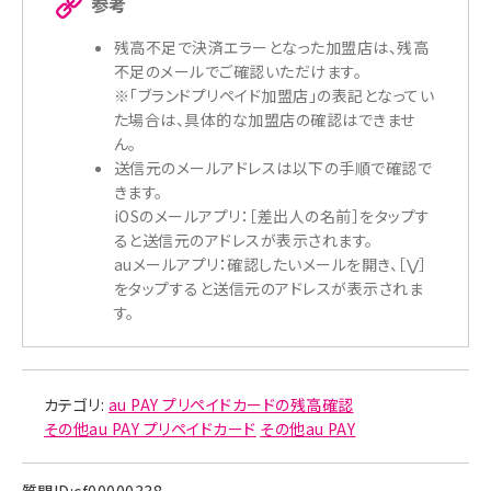
参考
るケースが考えられます。
残高不足で決済エラーとなった加盟店は、残高
特にAmazonの決済では、Amazonプライムの年会費の
不足のメールでご確認いただけます。
決済である可能性もあります。
※「ブランドプリペイド加盟店」の表記となってい
決済方法を今一度ご確認ください。
た場合は、具体的な加盟店の確認はできませ
ん。
送信元のメールアドレスは以下の手順で確認で
きます。
iOSのメールアプリ：［差出人の名前］をタップす
ると送信元のアドレスが表示されます。
auメールアプリ：確認したいメールを開き、［⋁］
をタップすると送信元のアドレスが表示されま
す。
カテゴリ:
au PAY プリペイドカードの残高確認
その他au PAY プリペイドカード
その他au PAY