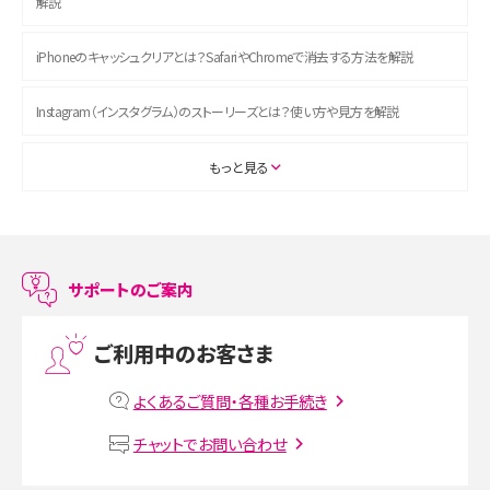
解説
iPhoneのキャッシュクリアとは？SafariやChromeで消去する方法を解説
Instagram（インスタグラム）のストーリーズとは？使い方や見方を解説
ASMRとは？初心者向けの代表ジャンルや楽しみ方を解説
もっと見る
スマホのアラーム設定方法を解説！鳴らない原因と対処法、便利機能も紹介
LINEで友だちを削除する方法は？方法ごとの影響や復活・復元する方法も解説
サポートのご案内
プリペイドSIMとは？種類やメリット・デメリット、利用までの流れを解説
ご利用中のお客さま
MNOとは？MVNOやMVNEとの違いやメリット・デメリットを解説
よくあるご質問・各種お手続き
VPN接続とは？仕組みや必要性、メリット・デメリット、接続方法を解説
チャットでお問い合わせ