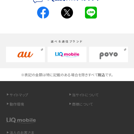
スマホが高い理由は？購入費用を抑える方法や端末を選ぶ時の注意点を解説！
Androidスマホとは？特徴やメリット・デメリット、おススメ機種を紹介
選べる通信ブランド
高校生にスマホ制限は必要？所持率やメリット・デメリットを詳しく紹介
スマホのネット通信速度が遅い原因は？すぐできる対処法や見直すポイントを解
説
※表記の金額は特に記載のある場合を除きすべて
税込
です。
スマホや携帯端末の通信速度制限とは？回避のコツや解除のタイミング・方法
を解説
サイトマップ
当サイトについて
LINEの引き継ぎ方法は？対象データや事前準備・条件・注意点などを解説
動作環境
商標について
LINEの通知がこない時の原因と対処法9選！設定の確認手順も解説
非通知設定とは？184で電話をかける方法やiPhone・Androidの設定を解説
法人のお客さま