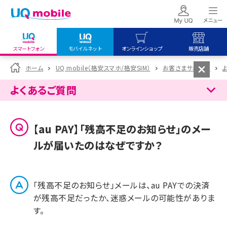
スマートフォン
モバイルネット
オンラインショップ
販売店舗
my UQ WiMAX
UQ mobile
UQ mobile
ホーム
UQ mobile（格安スマホ/格安SIM）
お客さまサポート
UQ WiMAX ご契約の方
オンラインショップ
販売店舗
よくあるご質問
My UQ mobile
UQ WiMAX
UQ WiMAX
UQ mobile ご契約の方
オンラインショップ
販売店舗
【au PAY】「残高不足のお知らせ」のメー
UQ mobile
ルが届いたのはなぜですか？
データチャージサイト
「残高不足のお知らせ」メールは、au PAYでの決済
が残高不足だったか、迷惑メールの可能性がありま
す。