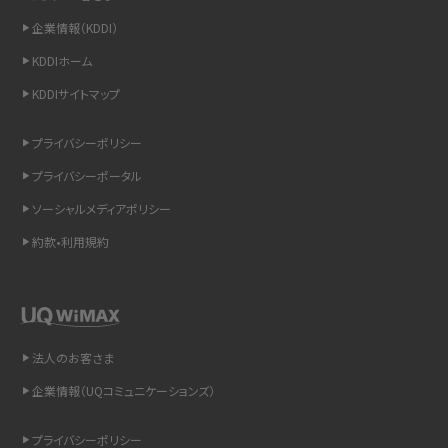
企業情報（KDDI）
iCloudの使用容量を減らす9つの方法！使用状況の確認手順も紹介
KDDIホーム
スマホのウィジェットとは？iPhone・Androidの設定方法やおススメを紹介
KDDIサイトマップ
リプライ機能とは？LINE、X（旧Twitter）、Instagram、TikTokで送る方法を解説
プライバシーポリシー
プライバシーポータル
インスタのDMの送り方は？便利機能の使い方や注意点をわかりやすく解説
ソーシャルメディアポリシー
Bluetooth®とは？Wi-Fiとの違いやスマホ・PCとの接続方法を解説
約款•利用規約
LINEで送信取り消しをする方法は？相手に知られるのか、削除との違いも紹介
「iPhoneを探す」の使い方と設定方法を紹介！ブラウザやアプリから探す方法を
詳しく解説
法人のお客さま
企業情報（UQコミュニケーションズ）
Wi-Fiを快適に使うための速度はどれくらい？用途別の目安・回線ごとの平均を
紹介
プライバシーポリシー