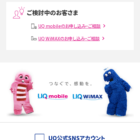
Threads（スレッズ）とは？主な機能や登録方法、投稿の仕方を解説
ご検討中のお客さま
Instagram（インスタグラム）でスクショするとバレる？バレるケースや撮り方も解
説
UQ mobileのお申し込み・ご相談
UQ WiMAXのお申し込み・ご相談
SMSとは？料金やできること、注意点や届かない時の対処法を解説
Discord（ディスコード）とは？使い方や用語の意味、便利な機能を解説
iPhone 16eとiPhone SE（第3世代）の違いは？サイズやスペックを比較して解説
iPhone 16eとiPhone 14を徹底比較！スペック・機能の違いをわかりやすく紹介
iPhone 16シリーズのモデルを比較！価格・サイズ・カメラ性能の違いを徹底解説
iPhone 16とiPhone 15の違いは？カメラ・スペック・機能を徹底比較
iPhoneの機種変更のやり方は？事前準備・手順やデータ移行方法をわかりやす
UQ公式SNSアカウント
く解説