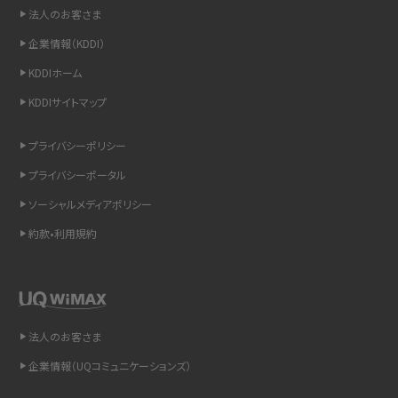
非通知設定とは？184で電話をかける方法やiPhone・Androidの設定を解説
法人のお客さま
企業情報（KDDI）
iCloudの使用容量を減らす9つの方法！使用状況の確認手順も紹介
KDDIホーム
スマホのウィジェットとは？iPhone・Androidの設定方法やおススメを紹介
KDDIサイトマップ
リプライ機能とは？LINE、X（旧Twitter）、Instagram、TikTokで送る方法を解説
プライバシーポリシー
プライバシーポータル
インスタのDMの送り方は？便利機能の使い方や注意点をわかりやすく解説
ソーシャルメディアポリシー
Bluetooth®とは？Wi-Fiとの違いやスマホ・PCとの接続方法を解説
約款•利用規約
LINEで送信取り消しをする方法は？相手に知られるのか、削除との違いも紹介
「iPhoneを探す」の使い方と設定方法を紹介！ブラウザやアプリから探す方法を
詳しく解説
法人のお客さま
企業情報（UQコミュニケーションズ）
Wi-Fiを快適に使うための速度はどれくらい？用途別の目安・回線ごとの平均を
紹介