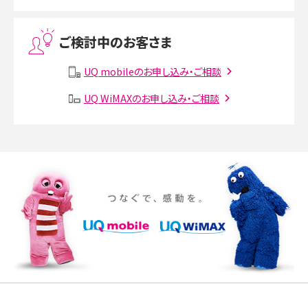
Threads（スレッズ）とは？主な機能や登録方法、投稿の仕方を解説
ご検討中のお客さま
Instagram（インスタグラム）でスクショするとバレる？バレるケースや撮り方も解
説
UQ mobileのお申し込み・ご相談
UQ WiMAXのお申し込み・ご相談
SMSとは？料金やできること、注意点や届かない時の対処法を解説
Discord（ディスコード）とは？使い方や用語の意味、便利な機能を解説
iPhone 16eとiPhone SE（第3世代）の違いは？サイズやスペックを比較して解説
iPhone 16eとiPhone 14を徹底比較！スペック・機能の違いをわかりやすく紹介
iPhone 16シリーズのモデルを比較！価格・サイズ・カメラ性能の違いを徹底解説
iPhone 16とiPhone 15の違いは？カメラ・スペック・機能を徹底比較
iPhoneの機種変更のやり方は？事前準備・手順やデータ移行方法をわかりやす