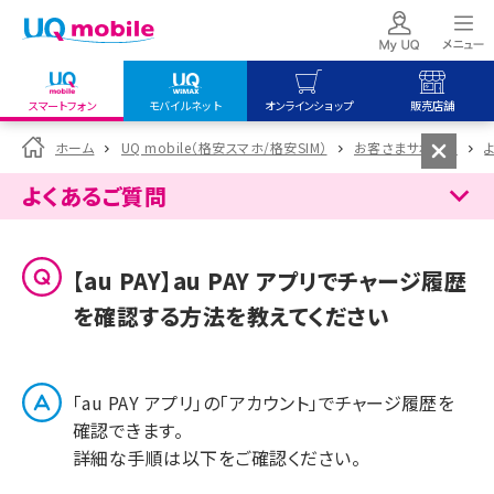
スマートフォン
モバイルネット
オンラインショップ
販売店舗
my UQ WiMAX
UQ mobile
UQ mobile
ホーム
UQ mobile（格安スマホ/格安SIM）
お客さまサポート
UQ WiMAX ご契約の方
オンラインショップ
販売店舗
よくあるご質問
My UQ mobile
UQ WiMAX
UQ WiMAX
UQ mobile ご契約の方
オンラインショップ
販売店舗
【au PAY】au PAY アプリでチャージ履歴
UQ mobile
を確認する方法を教えてください
データチャージサイト
「au PAY アプリ」の「アカウント」でチャージ履歴を
確認できます。
詳細な手順は以下をご確認ください。