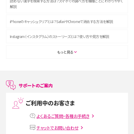
読めない漢字を検索する方法は？スマホでの調べ方を機種ごとにわかりやすく
解説
iPhoneのキャッシュクリアとは？SafariやChromeで消去する方法を解説
Instagram（インスタグラム）のストーリーズとは？使い方や見方を解説
ASMRとは？初心者向けの代表ジャンルや楽しみ方を解説
もっと見る
スマホのアラーム設定方法を解説！鳴らない原因と対処法、便利機能も紹介
LINEで友だちを削除する方法は？方法ごとの影響や復活・復元する方法も解説
サポートのご案内
プリペイドSIMとは？種類やメリット・デメリット、利用までの流れを解説
ご利用中のお客さま
MNOとは？MVNOやMVNEとの違いやメリット・デメリットを解説
よくあるご質問・各種お手続き
VPN接続とは？仕組みや必要性、メリット・デメリット、接続方法を解説
チャットでお問い合わせ