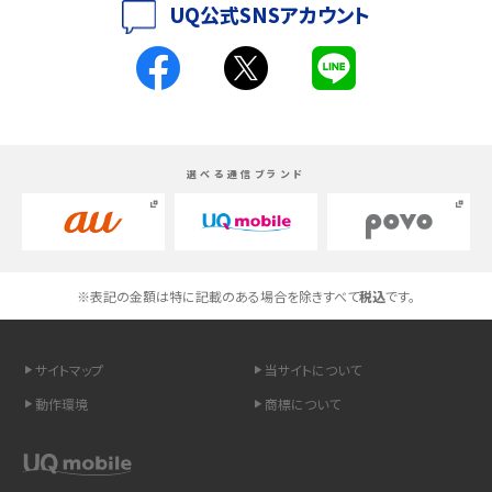
UQ公式SNSアカウント
く解説
スマホが高い理由は？購入費用を抑える方法や端末を選ぶ時の注意点を解説！
Androidスマホとは？特徴やメリット・デメリット、おススメ機種を紹介
選べる通信ブランド
高校生にスマホ制限は必要？所持率やメリット・デメリットを詳しく紹介
スマホのネット通信速度が遅い原因は？すぐできる対処法や見直すポイントを解
説
※表記の金額は特に記載のある場合を除きすべて
税込
です。
スマホや携帯端末の通信速度制限とは？回避のコツや解除のタイミング・方法
を解説
サイトマップ
当サイトについて
LINEの引き継ぎ方法は？対象データや事前準備・条件・注意点などを解説
動作環境
商標について
LINEの通知がこない時の原因と対処法9選！設定の確認手順も解説