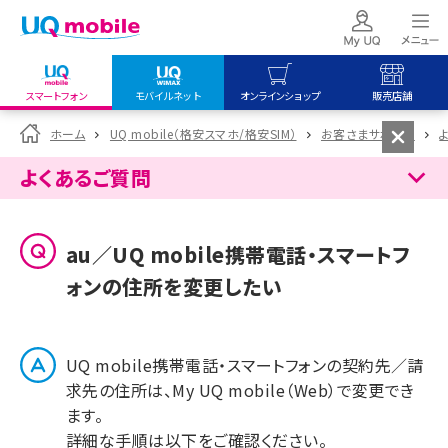
スマートフォン
モバイルネット
オンラインショップ
販売店舗
my UQ WiMAX
UQ mobile
UQ mobile
ホーム
UQ mobile（格安スマホ/格安SIM）
お客さまサポート
UQ WiMAX ご契約の方
オンラインショップ
販売店舗
よくあるご質問
My UQ mobile
UQ WiMAX
UQ WiMAX
UQ mobile ご契約の方
オンラインショップ
販売店舗
au／UQ mobile携帯電話・スマートフ
UQ mobile
ォンの住所を変更したい
データチャージサイト
UQ mobile携帯電話・スマートフォンの契約先／請
求先の住所は、My UQ mobile（Web）で変更でき
ます。
詳細な手順は以下をご確認ください。