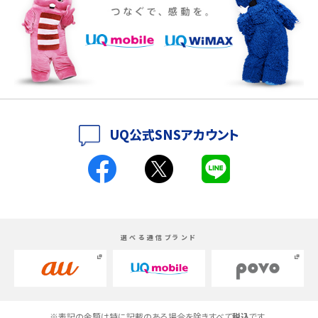
iPhone 16eとiPhone 14を徹底比較！スペック・機能の違いをわかりやすく紹介
iPhone 16シリーズのモデルを比較！価格・サイズ・カメラ性能の違いを徹底解説
iPhone 16とiPhone 15の違いは？カメラ・スペック・機能を徹底比較
iPhoneの機種変更のやり方は？事前準備・手順やデータ移行方法をわかりやす
UQ公式SNSアカウント
く解説
スマホが高い理由は？購入費用を抑える方法や端末を選ぶ時の注意点を解説！
Androidスマホとは？特徴やメリット・デメリット、おススメ機種を紹介
選べる通信ブランド
高校生にスマホ制限は必要？所持率やメリット・デメリットを詳しく紹介
スマホのネット通信速度が遅い原因は？すぐできる対処法や見直すポイントを解
説
※表記の金額は特に記載のある場合を除きすべて
税込
です。