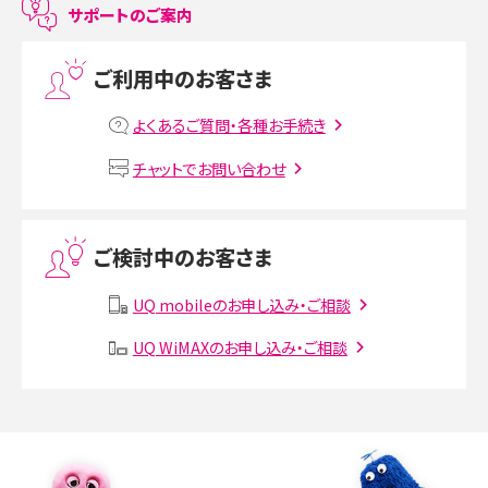
サポートのご案内
プリペイドSIMとは？種類やメリット・デメリット、利用までの流れを解説
ご利用中のお客さま
MNOとは？MVNOやMVNEとの違いやメリット・デメリットを解説
よくあるご質問・各種お手続き
VPN接続とは？仕組みや必要性、メリット・デメリット、接続方法を解説
チャットでお問い合わせ
Threads（スレッズ）とは？主な機能や登録方法、投稿の仕方を解説
ご検討中のお客さま
Instagram（インスタグラム）でスクショするとバレる？バレるケースや撮り方も解
説
UQ mobileのお申し込み・ご相談
UQ WiMAXのお申し込み・ご相談
SMSとは？料金やできること、注意点や届かない時の対処法を解説
Discord（ディスコード）とは？使い方や用語の意味、便利な機能を解説
iPhone 16eとiPhone SE（第3世代）の違いは？サイズやスペックを比較して解説