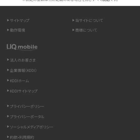
スマホや携帯端末の通信速度制限とは？回避のコツや解除のタイミング・方法
を解説
サイトマップ
当サイトについて
LINEの引き継ぎ方法は？対象データや事前準備・条件・注意点などを解説
動作環境
商標について
LINEの通知がこない時の原因と対処法9選！設定の確認手順も解説
非通知設定とは？184で電話をかける方法やiPhone・Androidの設定を解説
法人のお客さま
企業情報（KDDI）
iCloudの使用容量を減らす9つの方法！使用状況の確認手順も紹介
KDDIホーム
スマホのウィジェットとは？iPhone・Androidの設定方法やおススメを紹介
KDDIサイトマップ
リプライ機能とは？LINE、X（旧Twitter）、Instagram、TikTokで送る方法を解説
プライバシーポリシー
プライバシーポータル
インスタのDMの送り方は？便利機能の使い方や注意点をわかりやすく解説
ソーシャルメディアポリシー
Bluetooth®とは？Wi-Fiとの違いやスマホ・PCとの接続方法を解説
約款•利用規約