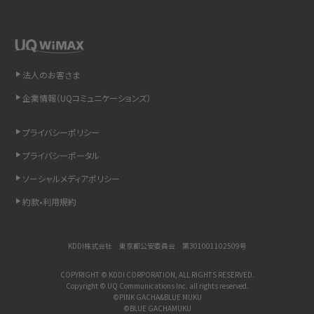
LINEで送信取り消しをする方法は？相手に知られるのか、削除との違いも紹介
「iPhoneを探す」の使い方と設定方法を紹介！ブラウザやアプリから探す方法を
詳しく解説
法人のお客さま
企業情報（UQコミュニケーションズ）
Wi-Fiを快適に使うための速度はどれくらい？用途別の目安・回線ごとの平均を
紹介
プライバシーポリシー
LINEの着信音や通知音の設定・変更方法を解説！鳴らない場合の対処法も紹介
プライバシーポータル
ソーシャルメディアポリシー
着信拒否とは？設定方法やブロックした番号の確認方法を解説
約款•利用規約
LINEでブロックされているか確認する方法は？手順や注意点を解説
KDDI株式会社 東京都公安委員会 第301001102509号
iCloudとは？バックアップ設定方法や空き容量が足りない時の対処法を紹介
COPYRIGHT © KDDI CORPORATION, ALL RIGHTS RESERVED.
Copyright © UQ Communications Inc. all rights reserved.
ASMRとは？意味や動画の種類、楽しみ方を紹介
©PINK GACHA&BLUE MUKU
©BLUE GACHAMUKU