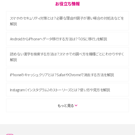
お役立ち情報
スマホのセキュリティ対策とは？必要な理由や調子が悪い場合の対処法などを
解説
AndroidからiPhoneへデータ移行する方法は？「iOSに移行」を解説
読めない漢字を検索する方法は？スマホでの調べ方を機種ごとにわかりやすく
解説
iPhoneのキャッシュクリアとは？SafariやChromeで消去する方法を解説
Instagram（インスタグラム）のストーリーズとは？使い方や見方を解説
ASMRとは？初心者向けの代表ジャンルや楽しみ方を解説
もっと見る
スマホのアラーム設定方法を解説！鳴らない原因と対処法、便利機能も紹介
LINEで友だちを削除する方法は？方法ごとの影響や復活・復元する方法も解説