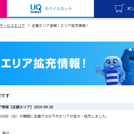
モバイルネット
オ
UQ mo
サービスエリア
近畿エリア速報！エリア拡充情報！
オンライ
UQ Wi
オンライ
報です
リア情報【近畿エリア】
2010.09.28
ら9月26日（日）の期間に近畿では以下のエリアが拡大・拡充しました。
 周辺