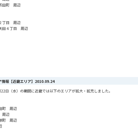
所田町 周辺
２丁目 周辺
矢田４丁目 周辺
リア情報【近畿エリア】
2010.09.24
ら9月22日（水）の期間に近畿では以下のエリアが拡大・拡充しました。
田町 周辺
 周辺
塚町 周辺
辺