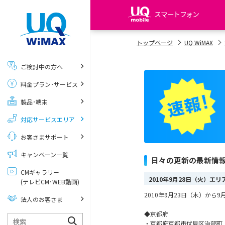
スマートフォン
my UQ WiMAX
トップページ
UQ WiMAX
UQ WiMAX ご契約の方
ご検討中の方へ
My UQ mobile
料金プラン･サービス
UQ mobile ご契約の方
製品･端末
UQ mobile
データチャージサイト
対応サービスエリア
お客さまサポート
キャンペーン一覧
日々の更新の最新情
CMギャラリー
2010年9月28日（火）エ
(テレビCM･WEB動画)
2010年9月23日（木）か
法人のお客さま
◆京都府
・京都府京都市伏見区治部町