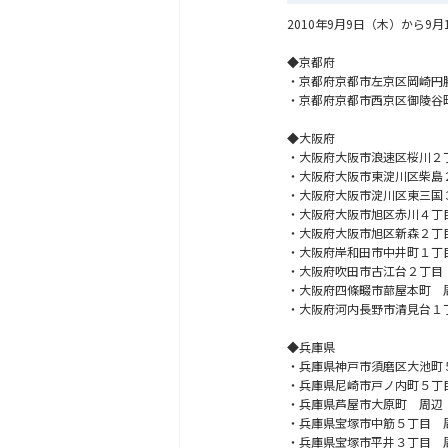
2010年9月9日（木）から
◆京都府
・京都府京都市左京区岡崎円
・京都府京都市西京区御陵谷
◆大阪府
・大阪府大阪市浪速区桜川２
・大阪府大阪市東淀川区柴島
・大阪府大阪市淀川区東三国
・大阪府大阪市旭区赤川４丁
・大阪府大阪市旭区新森２丁
・大阪府岸和田市中井町１丁
・大阪府吹田市古江台２丁目
・大阪府四條畷市蔀屋本町 
・大阪府河内長野市清見台１
◆兵庫県
・兵庫県神戸市須磨区大池町
・兵庫県尼崎市戸ノ内町５丁
・兵庫県芦屋市大原町 周辺
・兵庫県宝塚市中筋５丁目 
・兵庫県宝塚市平井３丁目 