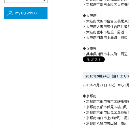
・京都府京都市山科区大宅御
my UQ WiMAX
◆大阪府
・大阪府大阪市住吉区長居東
・大阪府大阪市東住吉区住道
・大阪府豊中市旭丘 周辺
・大阪府門真市上島町 周辺
◆兵庫県
・兵庫県川西市中央町 周辺
2010年9月24日（金）エ
2010年9月21日（火）か
◆京都府
・京都府京都市右京区嵯峨柳
・京都府京都市伏見区桃山町
・京都府京都市伏見区深草鈴
・京都府向日市上植野町 周
・京都府八幡市男山泉 周辺