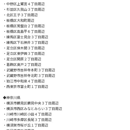
・中野区上鷺宮４丁目周辺
・杉並区久我山３丁目周辺
・北区王子３丁目周辺
・板橋区大和町周辺
・板橋区常盤台２丁目周辺
・板橋区高島平６丁目周辺
・練馬区富士見台３丁目周辺
・練馬区下石神井３丁目周辺
・足立区保木間３丁目周辺
・足立区東伊興３丁目周辺
・足立区関原２丁目周辺
・葛飾区奥戸２丁目周辺
・武蔵野市吉祥寺本町３丁目周辺
・武蔵野市吉祥寺北町３丁目周辺
・狛江市中和泉４丁目周辺
・西東京市富士町１丁目周辺
◆神奈川県
・横浜市鶴見区鶴見中央３丁目周辺
・横浜市西区みなとみらい３丁目周辺
・川崎市川崎区小田４丁目周辺
・川崎市多摩区長尾３丁目周辺
・横須賀市桜が丘１丁目周辺