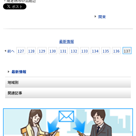
・南足柄市中沼周辺
関東
最新情報
前へ
127
128
129
130
131
132
133
134
135
136
137
最新情報
地域別
関連記事
北海道
東北
関東
甲信越