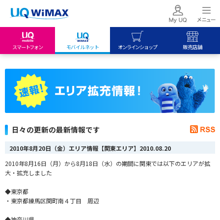
スマートフォン
モバイルネット
オンラインショップ
販売店舗
my UQ WiMAX
UQ mobile
UQ mobile
UQ WiMAX ご契約の方
オンラインショップ
販売店舗
My UQ mobile
UQ WiMAX
UQ WiMAX
UQ mobile ご契約の方
オンラインショップ
販売店舗
UQ mobile
日々の更新の最新情報です
データチャージサイト
2010年8月20日（金）エリア情報【関東エリア】
2010.08.20
2010年8月16日（月）から8月18日（水）の期間に関東では以下のエリアが拡
大・拡充しました
◆東京都
・東京都練馬区関町南４丁目 周辺
◆神奈川県