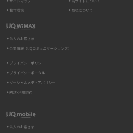
サイトマップ
当サイトについて
ポケット型Wi-Fi（モバイルWi-Fi）とは？おススメする方の特徴や選び方を
動作環境
商標について
解説
即日受け取りできるポケット型Wi-Fiはある？すぐに使うための方法や注意
点も解説
法人のお客さま
企業情報（UQコミュニケーションズ）
ONU（光回線終端装置）とは？モデム・ルーター・ホームゲートウェイと
の違いを解説
プライバシーポリシー
ギガバイト（GB）とは？1GBの目安やギガが足りない時の対処法を紹介
プライバシーポータル
ソーシャルメディアポリシー
Wi-Fi 6とは？Wi-Fi 5との違いやメリットと注意点、規格の種類も解説
約款•利用規約
テザリングはWi-Fiとどう違う？接続方法や注意点を解説！
Wi-Fiを自宅に設置する方法は？必要なことやポイントも紹介
法人のお客さま
光ファイバーとは？仕組みやメリット・デメリットを初心者向けにわかり