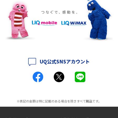
ポケット型Wi-Fiをレンタルするメリットとは？選び方や向いている方の特
徴も紹介
持ち運びできるポケット型Wi-Fiのおススメの選び方は？メリット・デメリ
ットも紹介
ポケット型Wi-Fiはクレカなしでも利用できる？口座振替の方法や注意点も
解説
UQ公式SNSアカウント
ポケット型Wi-Fiとは？通信の仕組みやメリット・デメリットを解説
工事不要！置くだけWi-Fiの特徴は？メリット・デメリットや選び方を解説
ポケット型Wi-Fiを月額なしで利用できるのはなぜ？メリット・デメリット
も紹介
※表記の金額は特に記載のある場合を除きすべて
税込
です。
無制限で利用できるポケット型Wi-Fiは？選び方や通信費を抑える方法も紹
介