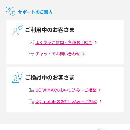
マンションで使えるWi-Fiは？種類ごとの特徴や選び方を紹介
サポートのご案内
光回線の速度の目安は？測定方法や遅い時の対策方法も紹介
ご利用中のお客さま
マンションで光回線の利用を始める手順は？設備状況の確認方法も解説
よくあるご質問・各種お手続き
Wi-Fiルーターの設定方法をわかりやすく解説！事前に準備すべきものも紹
チャットでお問い合わせ
介
無線LANとは？メリット・デメリットや接続方法を解説
ご検討中のお客さま
有線LANとは？無線LANとの違いやメリット・デメリットを解説
UQ WiMAXのお申し込み・ご相談
メッシュWi-Fiとは？仕組みやメリット・デメリット、中継機との違いを解
UQ mobileのお申し込み・ご相談
説
ポケット型Wi-Fiの使い方は？基本的な手順やつながらない時の対処法を紹
介