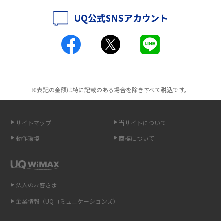
解説
UQ公式SNSアカウント
ポケット型Wi-Fiとは？通信の仕組みやメリット・デメリットを解説
工事不要！置くだけWi-Fiの特徴は？メリット・デメリットや選び方を解説
ポケット型Wi-Fiを月額なしで利用できるのはなぜ？メリット・デメリット
も紹介
※表記の金額は特に記載のある場合を除きすべて
税込
です。
無制限で利用できるポケット型Wi-Fiは？選び方や通信費を抑える方法も紹
介
サイトマップ
当サイトについて
動作環境
商標について
ポケット型Wi-Fi（モバイルWi-Fi）とは？おススメする方の特徴や選び方を
解説
即日受け取りできるポケット型Wi-Fiはある？すぐに使うための方法や注意
法人のお客さま
点も解説
企業情報（UQコミュニケーションズ）
ONU（光回線終端装置）とは？モデム・ルーター・ホームゲートウェイと