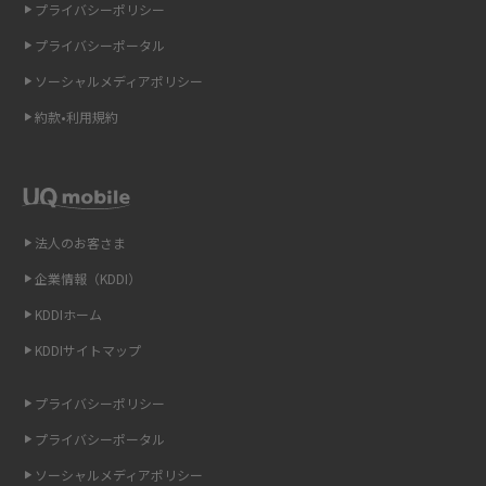
の違いを解説
プライバシーポリシー
プライバシーポータル
ギガバイト（GB）とは？1GBの目安やギガが足りない時の対処法を紹介
ソーシャルメディアポリシー
Wi-Fi 6とは？Wi-Fi 5との違いやメリットと注意点、規格の種類も解説
約款•利用規約
テザリングはWi-Fiとどう違う？接続方法や注意点を解説！
Wi-Fiを自宅に設置する方法は？必要なことやポイントも紹介
法人のお客さま
光ファイバーとは？仕組みやメリット・デメリットを初心者向けにわかり
企業情報（KDDI）
やすく解説
KDDIホーム
ストリーミング再生とは？ダウンロードとの違いやメリット・デメリット
KDDIサイトマップ
を解説
プライバシーポリシー
6Gとはどんな通信技術？Beyond 5Gや実用化の課題などを解説
プライバシーポータル
ソーシャルメディアポリシー
引っ越し費用の相場は？ひとり暮らしや家族の場合の目安や費用を抑える