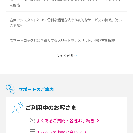
を解説
音声アシスタントとは？便利な活用方法や代表的なサービスの特徴、使い
方を解説
スマートロックとは？導入するメリットやデメリット、選び方を解説
スマートテレビとは？特徴や選び方、使い方をわかりやすく解説
もっと見る
Chromecast（クロームキャスト）とは？接続方法や基本的な使い方を解説
マンションで使えるWi-Fiは？種類ごとの特徴や選び方を紹介
サポートのご案内
光回線の速度の目安は？測定方法や遅い時の対策方法も紹介
ご利用中のお客さま
マンションで光回線の利用を始める手順は？設備状況の確認方法も解説
よくあるご質問・各種お手続き
Wi-Fiルーターの設定方法をわかりやすく解説！事前に準備すべきものも紹
チャットでお問い合わせ