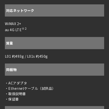
対応ネットワーク
WiMAX 2+
※2
au 4G LTE
質量
L01 約493g / L01s 約450g
同梱物
・ACアダプタ
・Ethernetケーブル（試供品）
・取扱説明書
・保証書