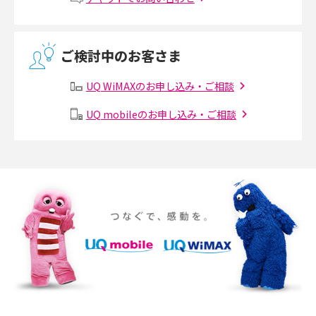
介
無線LANとは？メリット・デメリットや接続方法を解説
ご検討中のお客さま
有線LANとは？無線LANとの違いやメリット・デメリットを解説
UQ WiMAXのお申し込み・ご相談
メッシュWi-Fiとは？仕組みやメリット・デメリット、中継機との違いを解
UQ mobileのお申し込み・ご相談
説
ポケット型Wi-Fiの使い方は？基本的な手順やつながらない時の対処法を紹
介
ポケット型Wi-Fiをレンタルするメリットとは？選び方や向いている方の特
徴も紹介
持ち運びできるポケット型Wi-Fiのおススメの選び方は？メリット・デメリ
ットも紹介
ポケット型Wi-Fiはクレカなしでも利用できる？口座振替の方法や注意点も