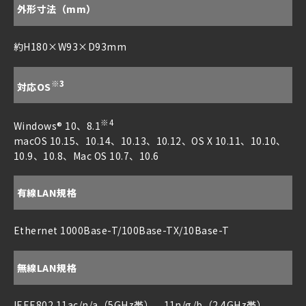
外形寸法（mm）
約H180×W93×D93mm
※3
対応OS
※4
Windows® 10、8.1
macOS 10.15、10.14、10.13、10.12、OS X 10.11、10.10、
10.9、10.8、Mac OS 10.7、10.6
有線LAN規格
Ethernet 1000Base-T/100Base-TX/10Base-T
無線LAN規格
IEEE802.11ac/n/a（5GHz帯）、11n/g/b（2.4GHz帯）