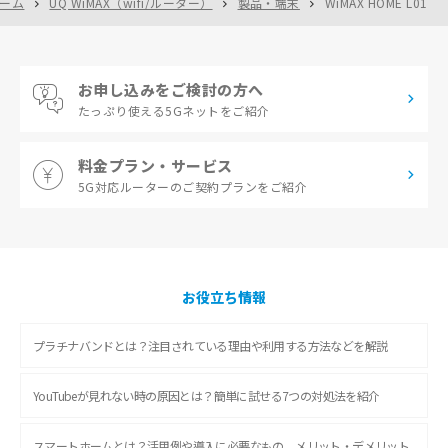
ーム
UQ WiMAX（wifi/ルーター）
製品・端末
WiMAX HOME L01
お申し込みをご検討の方へ
たっぷり使える
5Gネットをご紹介
料金プラン・サービス
5G対応ルーターの
ご契約プランをご紹介
お役立ち情報
プラチナバンドとは？注目されている理由や利用する方法などを解説
YouTubeが見れない時の原因とは？簡単に試せる7つの対処法を紹介
スマートホームとは？活用例や導入に必要なもの、メリット・デメリット