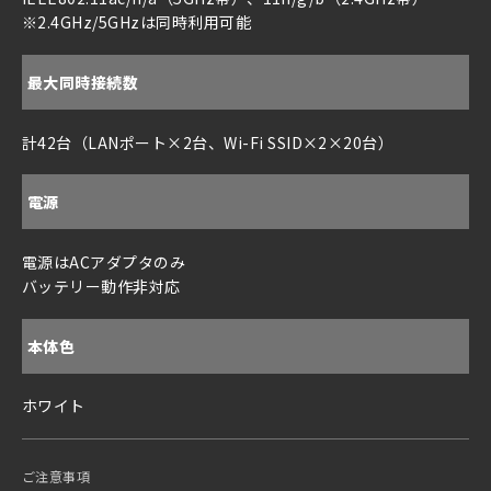
※2.4GHz/5GHzは同時利用可能
最大同時接続数
計42台（LANポート×2台、Wi-Fi SSID×2×20台）
電源
電源はACアダプタのみ
バッテリー動作非対応
本体色
ホワイト
ご注意事項