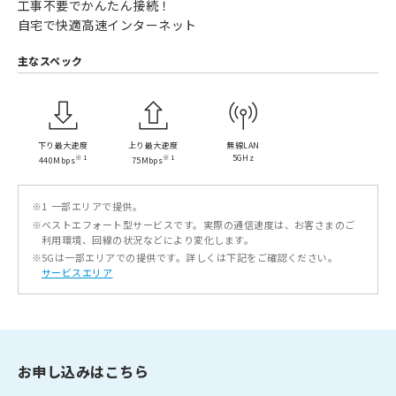
工事不要でかんたん接続！
自宅で快適高速インターネット
主なスペック
下り最大速度
上り最大速度
無線LAN
※1
※1
5GHz
440Mbps
75Mbps
※1
一部エリアで提供。
※
ベストエフォート型サービスです。実際の通信速度は、お客さまのご
利用環境、回線の状況などにより変化します。
※
5Gは一部エリアでの提供です。詳しくは下記をご確認ください。
サービスエリア
お申し込みはこちら