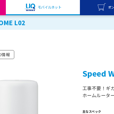
モバイルネット
オ
HOME L02
UQ mo
オンライ
UQ Wi
オンライ
の情報
Speed W
工事不要！ギ
ホームルータ
主なスペック