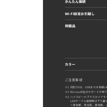
かんたん接続
Wi-Fi設定お引越し
同梱品
カラー
ご注意事項
※1
対応OSは、USBまたは有線
※2
Microsoft社のサポートが
※3
ハイスピードプラスエリアモ
LANケーブル接続時は下り最大1,
＜東京都、埼玉県、愛知県、