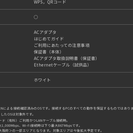
WPS，QRコード
○
ACアダプタ
はじめてガイド
ご利用にあたっての注意事項
保証書（本体）
ACアダプタ取扱説明書（保証書）
Ethernetケーブル（試供品）
ホワイト
LANによる接続確認済みのOSです。接続するPCのすべての動作を保証するものではあり
終了したOSは対象外です。
ード（有料）ご利用かつLANケーブル接続時。
000Mbps、Wi-Fi接続時は下り最大867Mbpsです。
大阪府＞の一部エリアとなります。対象エリアは今後拡大予定です。