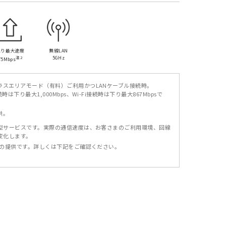
上り最大速度
無線LAN
注2
5GHz
75Mbps
ラスエリアモード（有料）ご利用かつLANケーブル接続時。
時は下り最大1,000Mbps、Wi-Fi接続時は下り最大867Mbpsで
供。
型サービスです。実際の通信速度は、お客さまのご利用環境、回線
変化します。
での提供です。詳しくは下記をご確認ください。