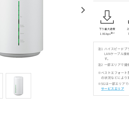
下り最大速度
注2
1.0Gbps
注1
ハイスピードプ
LANケーブル接続
す。
注2
一部エリアで提
※
ベストエフォート
の状況などにより
※
5Gは一部エリア
サービスエリア