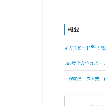
概要
※1
ギガスピード
の高
360度全方位カバー
回線開通工事不要、