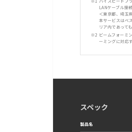
※1
ハイスピードプ
LANケーブル接続
＜東京都、埼玉
本サービスはベ
リア内であって
※2
ビームフォーミング
ーミングに対応
スペック
製品名