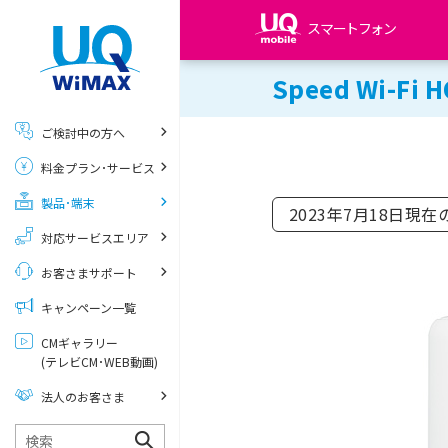
スマートフォン
Speed Wi-Fi 
my UQ WiMAX
UQ WiMAX ご契約の方
ご検討中の方へ
My UQ mobile
料金プラン･サービス
UQ mobile ご契約の方
製品･端末
UQ mobile
2023年7月18日現在
データチャージサイト
対応サービスエリア
お客さまサポート
キャンペーン一覧
CMギャラリー
(テレビCM･WEB動画)
法人のお客さま