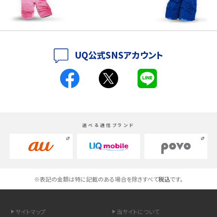
iPhone 16とiPhone 15の違いは？カメラ・スペック・機能を徹底比較
iPhoneの機種変更のやり方は？事前準備・手順やデータ移行方法をわかりやす
UQ公式SNSアカウント
く解説
スマホが高い理由は？購入費用を抑える方法や端末を選ぶ時の注意点を解説！
Androidスマホとは？特徴やメリット・デメリット、おススメ機種を紹介
選べる通信ブランド
高校生にスマホ制限は必要？所持率やメリット・デメリットを詳しく紹介
スマホのネット通信速度が遅い原因は？すぐできる対処法や見直すポイントを解
説
※表記の金額は特に記載のある場合を除きすべて
税込
です。
スマホや携帯端末の通信速度制限とは？回避のコツや解除のタイミング・方法
を解説
サイトマップ
当サイトについて