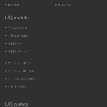
LINEの引き継ぎ方法は？対象データや事前準備・条件・注意点などを解説
動作環境
商標について
LINEの通知がこない時の原因と対処法9選！設定の確認手順も解説
非通知設定とは？184で電話をかける方法やiPhone・Androidの設定を解説
法人のお客さま
企業情報（KDDI）
iCloudの使用容量を減らす9つの方法！使用状況の確認手順も紹介
KDDIホーム
スマホのウィジェットとは？iPhone・Androidの設定方法やおススメを紹介
KDDIサイトマップ
リプライ機能とは？LINE、X（旧Twitter）、Instagram、TikTokで送る方法を解説
プライバシーポリシー
プライバシーポータル
インスタのDMの送り方は？便利機能の使い方や注意点をわかりやすく解説
ソーシャルメディアポリシー
Bluetooth®とは？Wi-Fiとの違いやスマホ・PCとの接続方法を解説
約款•利用規約
LINEで送信取り消しをする方法は？相手に知られるのか、削除との違いも紹介