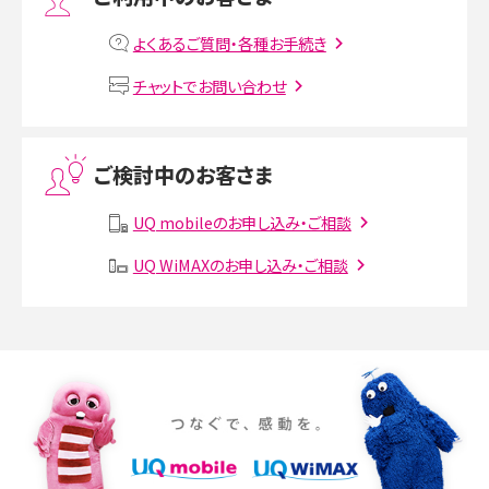
MNOとは？MVNOやMVNEとの違いやメリット・デメリットを解説
よくあるご質問・各種お手続き
VPN接続とは？仕組みや必要性、メリット・デメリット、接続方法を解説
チャットでお問い合わせ
Threads（スレッズ）とは？主な機能や登録方法、投稿の仕方を解説
ご検討中のお客さま
Instagram（インスタグラム）でスクショするとバレる？バレるケースや撮り方も解
説
UQ mobileのお申し込み・ご相談
UQ WiMAXのお申し込み・ご相談
SMSとは？料金やできること、注意点や届かない時の対処法を解説
Discord（ディスコード）とは？使い方や用語の意味、便利な機能を解説
iPhone 16eとiPhone SE（第3世代）の違いは？サイズやスペックを比較して解説
iPhone 16eとiPhone 14を徹底比較！スペック・機能の違いをわかりやすく紹介
iPhone 16シリーズのモデルを比較！価格・サイズ・カメラ性能の違いを徹底解説