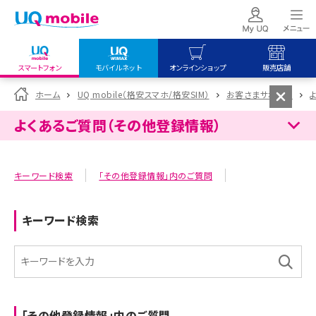
スマートフォン
モバイルネット
オンラインショップ
販売店舗
my UQ WiMAX
UQ mobile
UQ mobile
ホーム
UQ mobile（格安スマホ/格安SIM）
お客さまサポート
UQ WiMAX ご契約の方
オンラインショップ
販売店舗
よくあるご質問（その他登録情報）
My UQ mobile
UQ WiMAX
UQ WiMAX
UQ mobile ご契約の方
オンラインショップ
販売店舗
キーワード検索
「その他登録情報」内のご質問
UQ mobile
データチャージサイト
キーワード検索
「その他登録情報」内のご質問