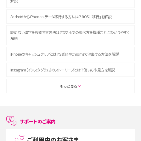
解説
AndroidからiPhoneへデータ移行する方法は？「iOSに移行」を解説
読めない漢字を検索する方法は？スマホでの調べ方を機種ごとにわかりやすく
解説
iPhoneのキャッシュクリアとは？SafariやChromeで消去する方法を解説
Instagram（インスタグラム）のストーリーズとは？使い方や見方を解説
ASMRとは？初心者向けの代表ジャンルや楽しみ方を解説
もっと見る
スマホのアラーム設定方法を解説！鳴らない原因と対処法、便利機能も紹介
LINEで友だちを削除する方法は？方法ごとの影響や復活・復元する方法も解説
サポートのご案内
プリペイドSIMとは？種類やメリット・デメリット、利用までの流れを解説
ご利用中のお客さま