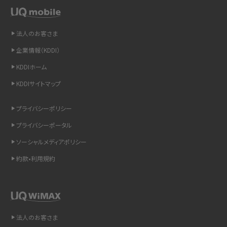
LINEの通知がこない時の原因と対処法9選！設定の確認手順も解説
非通知設定とは？184で電話をかける方法やiPhone・Androidの設定を解説
法人のお客さま
企業情報（KDDI）
iCloudの使用容量を減らす9つの方法！使用状況の確認手順も紹介
KDDIホーム
スマホのウィジェットとは？iPhone・Androidの設定方法やおススメを紹介
KDDIサイトマップ
リプライ機能とは？LINE、X（旧Twitter）、Instagram、TikTokで送る方法を解説
プライバシーポリシー
プライバシーポータル
インスタのDMの送り方は？便利機能の使い方や注意点をわかりやすく解説
ソーシャルメディアポリシー
Bluetooth®とは？Wi-Fiとの違いやスマホ・PCとの接続方法を解説
約款•利用規約
LINEで送信取り消しをする方法は？相手に知られるのか、削除との違いも紹介
「iPhoneを探す」の使い方と設定方法を紹介！ブラウザやアプリから探す方法を
詳しく解説
法人のお客さま