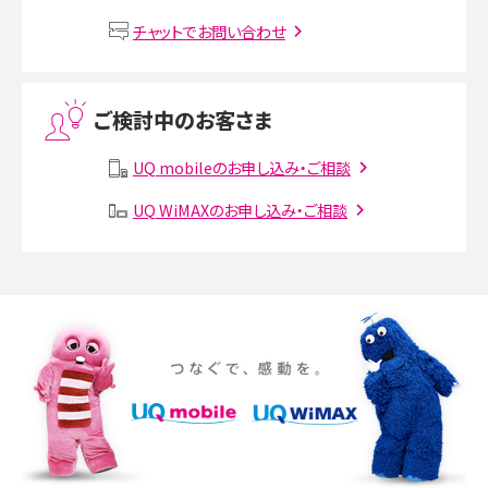
VPN接続とは？仕組みや必要性、メリット・デメリット、接続方法を解説
チャットでお問い合わせ
Threads（スレッズ）とは？主な機能や登録方法、投稿の仕方を解説
ご検討中のお客さま
Instagram（インスタグラム）でスクショするとバレる？バレるケースや撮り方も解
説
UQ mobileのお申し込み・ご相談
UQ WiMAXのお申し込み・ご相談
SMSとは？料金やできること、注意点や届かない時の対処法を解説
Discord（ディスコード）とは？使い方や用語の意味、便利な機能を解説
iPhone 16eとiPhone SE（第3世代）の違いは？サイズやスペックを比較して解説
iPhone 16eとiPhone 14を徹底比較！スペック・機能の違いをわかりやすく紹介
iPhone 16シリーズのモデルを比較！価格・サイズ・カメラ性能の違いを徹底解説
iPhone 16とiPhone 15の違いは？カメラ・スペック・機能を徹底比較