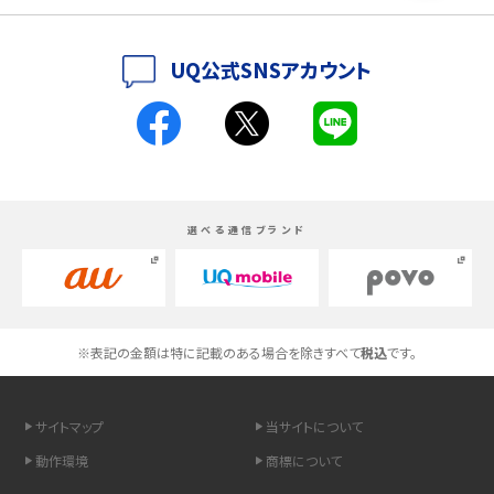
iPhoneの機種変更のやり方は？事前準備・手順やデータ移行方法をわかりやす
UQ公式SNSアカウント
く解説
スマホが高い理由は？購入費用を抑える方法や端末を選ぶ時の注意点を解説！
Androidスマホとは？特徴やメリット・デメリット、おススメ機種を紹介
選べる通信ブランド
高校生にスマホ制限は必要？所持率やメリット・デメリットを詳しく紹介
スマホのネット通信速度が遅い原因は？すぐできる対処法や見直すポイントを解
説
※表記の金額は特に記載のある場合を除きすべて
税込
です。
スマホや携帯端末の通信速度制限とは？回避のコツや解除のタイミング・方法
を解説
サイトマップ
当サイトについて
LINEの引き継ぎ方法は？対象データや事前準備・条件・注意点などを解説
動作環境
商標について