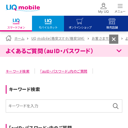
スマートフォン
モバイルネット
オンラインショップ
販売店舗
my UQ WiMAX
UQ mobile
UQ mobile
ホーム
UQ mobile（格安スマホ/格安SIM）
お客さまサポート
UQ WiMAX ご契約の方
オンラインショップ
販売店舗
よくあるご質問（auID・パスワード）
My UQ mobile
UQ WiMAX
UQ WiMAX
UQ mobile ご契約の方
オンラインショップ
販売店舗
キーワード検索
「auID・パスワード」内のご質問
UQ mobile
データチャージサイト
キーワード検索
「auID・パスワード」内のご質問