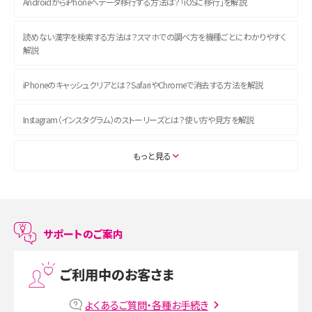
AndroidからiPhoneへデータ移行する方法は？「iOSに移行」を解説
読めない漢字を検索する方法は？スマホでの調べ方を機種ごとにわかりやすく
解説
iPhoneのキャッシュクリアとは？SafariやChromeで消去する方法を解説
Instagram（インスタグラム）のストーリーズとは？使い方や見方を解説
ASMRとは？初心者向けの代表ジャンルや楽しみ方を解説
もっと見る
スマホのアラーム設定方法を解説！鳴らない原因と対処法、便利機能も紹介
LINEで友だちを削除する方法は？方法ごとの影響や復活・復元する方法も解説
サポートのご案内
プリペイドSIMとは？種類やメリット・デメリット、利用までの流れを解説
ご利用中のお客さま
MNOとは？MVNOやMVNEとの違いやメリット・デメリットを解説
よくあるご質問・各種お手続き